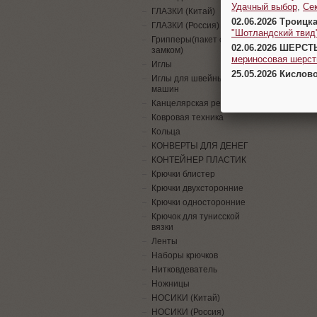
Удачный выбор
,
Се
ГЛАЗКИ (Китай)
02.06.2026 Троицк
ГЛАЗКИ (Россия)
"Шотландский твид
Грипперы(пакет с
02.06.2026 ШЕРСТ
замком)
мериносовая шерсть
Иглы
25.05.2026 Кислов
Иглы для швейных
машин
Канцелярская резинка
Ковровая техника
Кольца
КОНВЕРТЫ ДЛЯ ДЕНЕГ
КОНТЕЙНЕР ПЛАСТИК
Крючки блистер
Крючки двухсторонние
Крючки односторонние
Крючок для тунисской
вязки
Ленты
Наборы крючков
Нитковдеватель
Ножницы
НОСИКИ (Китай)
НОСИКИ (Россия)