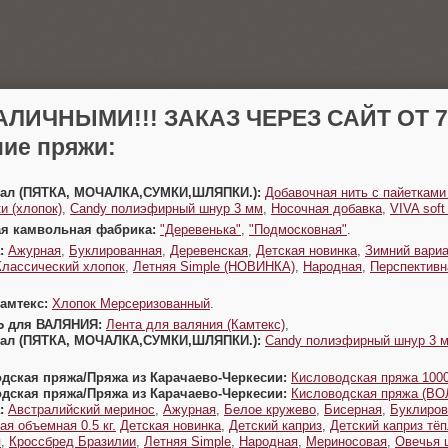
АЛИЧНЫМИ!!! ЗАКАЗ ЧЕРЕЗ САЙТ ОТ 70
ие пряжи:
Урал (ПЯТКА, МОЧАЛКА,СУМКИ,ШЛЯПКИ.):
Добавочная нить с пайетками
и (хлопок)
,
Candy полиэфирный шнур 3 мм
,
Носочная добавка
,
VIVA sof
ая камвольная фабрика:
"Деревенька"
,
"Подмосковная"
.
:
Ажурная
,
Буклированная
,
Деревенская
,
Детская новинка
,
Зимний вариа
Классический хлопок
,
Летняя Simple (НОВИНКА)
,
Народная
,
Перспективн
Камтекс:
Хлопок Мерсеризованный
.
Ь для ВАЛЯНИЯ:
Лента для валяния (Камтекс)
,
Урал (ПЯТКА, МОЧАЛКА,СУМКИ,ШЛЯПКИ.):
Candy полиэфирный шнур 3 
одская пряжа/Пряжа из Карачаево-Черкесии:
Кисловодская пряжа 1000
одская пряжа/Пряжа из Карачаево-Черкесии:
Кисловодская пряжа (В
:
Австралийский меринос
,
Ажурная
,
Белое кружево
,
Бисерная
,
Буклиров
ая объемная 0.5 кг.
Детская новинка
,
Детский каприз
,
Детский каприз тё
я
,
Кроссбред Бразилии
,
Летняя Simple
,
Народная
,
Мериносовая
,
Овечья 