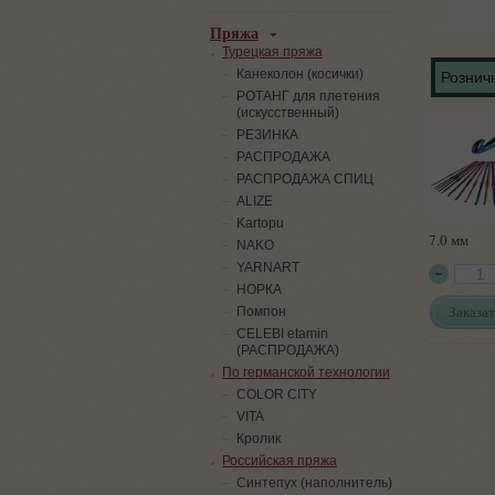
Пряжа
Турецкая пряжа
Канеколон (косички)
Розничн
РОТАНГ для плетения
(искусственный)
PЕЗИНКА
РАСПРОДАЖА
РАСПРОДАЖА СПИЦ
ALIZE
Kartopu
7.0 мм
NAKO
YARNART
НОРКА
Заказат
Помпон
СELEBI etamin
(РАСПРОДАЖА)
По германской технологии
COLOR CITY
VITA
Кролик
Российская пряжа
Синтепух (наполнитель)