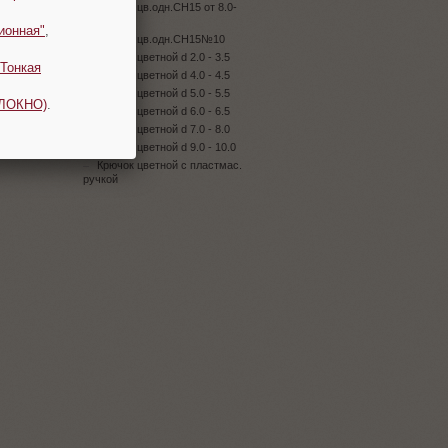
Крючок цв.одн.CH15 от 8.0-
9.0мм
ионная"
,
Крючок цв.одн.CH15№10
Крючок цветной d 2.0 - 3.5
Тонкая
Крючок цветной d 4.0 - 4.5
Крючок цветной d 5.0 - 5.5
ОЛОКНО)
.
Крючок цветной d 6.0 - 6.5
Крючок цветной d 7.0 - 8.0
Крючок цветной d 9.0 - 10.0
Крючок цветной с пластмас.
ручкой