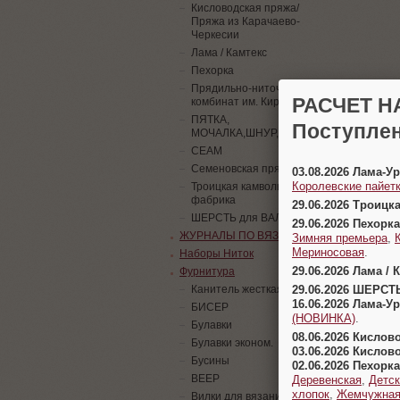
Кисловодская пряжа/
Пряжа из Карачаево-
Черкесии
Лама / Камтекс
Пехорка
Прядильно-ниточный
РАСЧЕТ Н
комбинат им. Кирова
ПЯТКА,
Поступлен
МОЧАЛКА,ШНУР,ПАЙЕТКИ
СЕАМ
Семеновская пряжа
03.08.2026 Лама-
Королевские пайетк
Троицкая камвольная
фабрика
29.06.2026 Троицк
ШЕРСТЬ для ВАЛЯНИЯ
29.06.2026 Пехорка
ЖУРНАЛЫ ПО ВЯЗАНИЮ
Зимняя премьера
,
Мериносовая
.
Наборы Ниток
29.06.2026 Лама / 
Фурнитура
29.06.2026 ШЕРСТ
Канитель жесткая
16.06.2026 Лама-
БИСЕР
(НОВИНКА)
.
Булавки
08.06.2026 Кислов
Булавки эконом.
03.06.2026 Кислов
Бусины
02.06.2026 Пехорка
ВЕЕР
Деревенская
,
Детск
хлопок
,
Жемчужна
Вилки для вязания