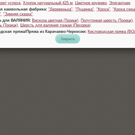
крет успеха
,
Хлопок натуральный 425 м
,
Цветное кружево
,
Элегантная
.
ая камвольная фабрика:
"Деревенька"
,
"Пушинка"
,
"Кроха"
,
"Кроха секц
"
,
"Зимняя сказка"
.
Ь для ВАЛЯНИЯ:
Вискоза цветная (Троицк)
,
Полутонкая шерсть (Троицк)
,
 (Троицк)
,
Шерсть для валяния тонкая (Пехорка)
.
одская пряжа/Пряжа из Карачаево-Черкесии:
Кисловодская пряжа (В
Закрыть