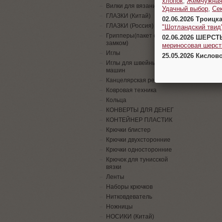
хлопок
,
Жемчужна
Вилки для вязания
Удачный выбор
,
Се
ГЛАЗКИ (Китай)
02.06.2026 Троицк
ГЛАЗКИ (Россия)
"Шотландский твид
Грипперы(пакет с
02.06.2026 ШЕРСТ
замком)
мериносовая шерсть
Иглы
25.05.2026 Кислов
Иглы для швейных
машин
Канцелярская резинка
Ковровая техника
Кольца
КОНВЕРТЫ ДЛЯ ДЕНЕГ
КОНТЕЙНЕР ПЛАСТИК
Крючки блистер
Крючки двухсторонние
Крючки односторонние
Крючок для тунисской
вязки
Ленты
Наборы крючков
Нитковдеватель
Ножницы
НОСИКИ (Китай)