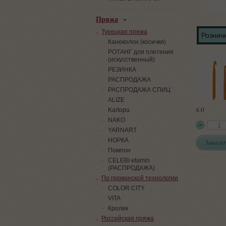
Пряжа
Турецкая пряжа
Розничн
Канеколон (косички)
РОТАНГ для плетения
(искусственный)
PЕЗИНКА
РАСПРОДАЖА
РАСПРОДАЖА СПИЦ
ALIZE
4.0
Kartopu
NAKO
YARNART
НОРКА
Заказат
Помпон
СELEBI etamin
(РАСПРОДАЖА)
По германской технологии
COLOR CITY
VITA
Кролик
Российская пряжа