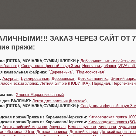
АЛИЧНЫМИ!!! ЗАКАЗ ЧЕРЕЗ САЙТ ОТ 70
ие пряжи:
Урал (ПЯТКА, МОЧАЛКА,СУМКИ,ШЛЯПКИ.):
Добавочная нить с пайетками
и (хлопок)
,
Candy полиэфирный шнур 3 мм
,
Носочная добавка
,
VIVA sof
ая камвольная фабрика:
"Деревенька"
,
"Подмосковная"
.
:
Ажурная
,
Буклированная
,
Деревенская
,
Детская новинка
,
Зимний вариа
Классический хлопок
,
Летняя Simple (НОВИНКА)
,
Народная
,
Перспективн
Камтекс:
Хлопок Мерсеризованный
.
Ь для ВАЛЯНИЯ:
Лента для валяния (Камтекс)
,
Урал (ПЯТКА, МОЧАЛКА,СУМКИ,ШЛЯПКИ.):
Candy полиэфирный шнур 3 
одская пряжа/Пряжа из Карачаево-Черкесии:
Кисловодская пряжа 1000
одская пряжа/Пряжа из Карачаево-Черкесии:
Кисловодская пряжа (В
:
Австралийский меринос
,
Ажурная
,
Белое кружево
,
Бисерная
,
Буклиров
ая объемная 0.5 кг.
Детская новинка
,
Детский каприз
,
Детский каприз тё