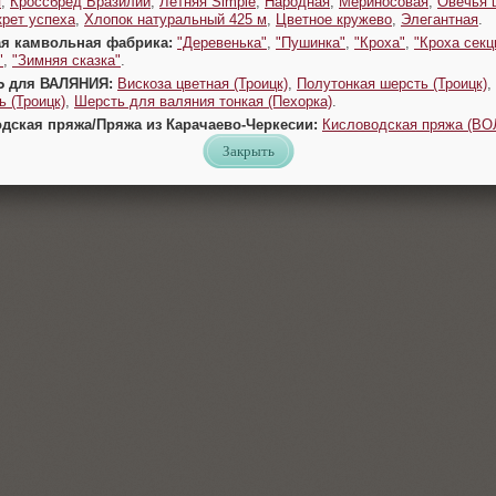
я
,
Кроссбред Бразилии
,
Летняя Simple
,
Народная
,
Мериносовая
,
Овечья 
крет успеха
,
Хлопок натуральный 425 м
,
Цветное кружево
,
Элегантная
.
ая камвольная фабрика:
"Деревенька"
,
"Пушинка"
,
"Кроха"
,
"Кроха секц
"
,
"Зимняя сказка"
.
Ь для ВАЛЯНИЯ:
Вискоза цветная (Троицк)
,
Полутонкая шерсть (Троицк)
,
 (Троицк)
,
Шерсть для валяния тонкая (Пехорка)
.
одская пряжа/Пряжа из Карачаево-Черкесии:
Кисловодская пряжа (В
Закрыть