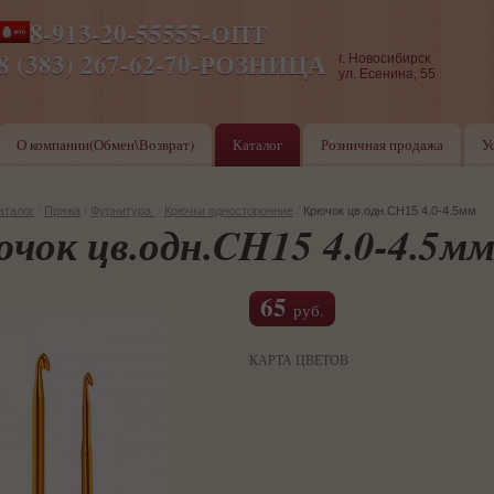
8-913-20-55555-ОПТ
ПН-ПТ 8-17,СБ-ВС 9-17
8 (383) 267-62-70-РОЗНИЦА
г. Новосибирск
ул. Есенина, 55
О компании(Обмен\Возврат)
Каталог
Розничная продажа
У
аталог
/
Пряжа
/
Фурнитура
/
Крючки односторонние
/
Крючок цв.одн.CH15 4.0-4.5мм
чок цв.одн.CH15 4.0-4.5м
65
руб.
КАРТА ЦВЕТОВ