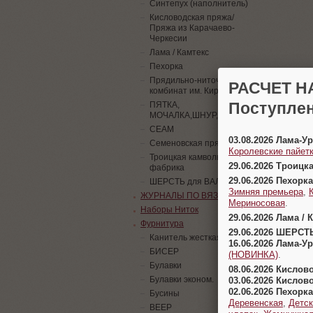
Синтепух (наполнитель)
Кисловодская пряжа/
Пряжа из Карачаево-
Черкесии
Лама / Камтекс
Пехорка
Прядильно-ниточный
РАСЧЕТ Н
комбинат им. Кирова
Поступлен
ПЯТКА,
МОЧАЛКА,ШНУР,ПАЙЕТКИ
СЕАМ
03.08.2026 Лама-
Семеновская пряжа
Королевские пайетк
Троицкая камвольная
29.06.2026 Троицк
фабрика
29.06.2026 Пехорка
ШЕРСТЬ для ВАЛЯНИЯ
Зимняя премьера
,
ЖУРНАЛЫ ПО ВЯЗАНИЮ
Мериносовая
.
Наборы Ниток
29.06.2026 Лама / 
Фурнитура
29.06.2026 ШЕРСТ
Канитель жесткая
16.06.2026 Лама-
БИСЕР
(НОВИНКА)
.
Булавки
08.06.2026 Кислов
Булавки эконом.
03.06.2026 Кислов
02.06.2026 Пехорка
Бусины
Деревенская
,
Детск
ВЕЕР