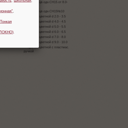
шерсть
,
Школьная
,
Крючок цв.одн.CH15 от 8.0-
9.0мм
ионная"
,
Крючок цв.одн.CH15№10
Крючок цветной d 2.0 - 3.5
Тонкая
Крючок цветной d 4.0 - 4.5
Крючок цветной d 5.0 - 5.5
ОЛОКНО)
.
Крючок цветной d 6.0 - 6.5
Крючок цветной d 7.0 - 8.0
Крючок цветной d 9.0 - 10.0
Крючок цветной с пластмас.
ручкой