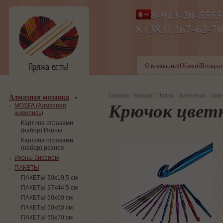
8-913-20-555
ПН-ПТ 8-17,СБ-ВС 9-1
8 (383) 267-6
О компании(Обмен\Возврат
Алмазная мозаика
Главная
/
Каталог
/
Пряжа
/
Фурнитура
/
Крю
Крючок цветно
MOSFA (Алмазная
живопись)
Картина стразами
(набор) Иконы
Картина стразами
(набор) разное
Иконы бисером
ПАКЕТЫ
ПАКЕТЫ 30х19.5 см
ПАКЕТЫ 37х44.5 см
ПАКЕТЫ 50х60 см
ПАКЕТЫ 50х60 см
ПАКЕТЫ 55х70 см