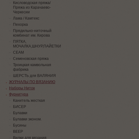
Кисловодская пряжа/
Пряжа из Карачаево-
Черкесии
Лама / Камтекс
Пехорка
Прядильно-ниточный
комбинат им. Кирова
ПЯТКА,
МОЧАЛКА,ШНУР,ПАЙЕТКИ
СЕАМ
Семеновская пряжа
Троицкая камвольная
фабрика
ШЕРСТЬ для ВАЛЯНИЯ
ЖУРНАЛЫ ПО ВЯЗАНИЮ
Наборы Ниток
Фурнитура
Канитель жесткая
БИСЕР
Булавки
Булавки эконом.
Бусины
ВЕЕР
Вилки для вязания