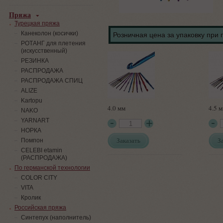
Пряжа
Турецкая пряжа
Канеколон (косички)
Розничная цена за упаковку при 
РОТАНГ для плетения
(искусственный)
PЕЗИНКА
РАСПРОДАЖА
РАСПРОДАЖА СПИЦ
ALIZE
Kartopu
4.0 мм
4.5 
NAKO
YARNART
НОРКА
Заказать
З
Помпон
СELEBI etamin
(РАСПРОДАЖА)
По германской технологии
COLOR CITY
VITA
Кролик
Российская пряжа
Синтепух (наполнитель)