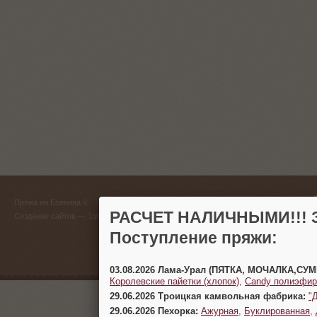
ГЛАВНЫЙ
Пряжа на Есенина ©
(383) 
РАСЧЕТ НАЛИЧНЫМИ!!! З
Создание сайтов
— 1gt.ru
Поступление пряжи:
г. Новосиб
03.08.2026 Лама-Урал (ПЯТКА, МОЧАЛКА,СУ
Королевские пайетки (хлопок)
,
Candy полиэфир
29.06.2026 Троицкая камвольная фабрика:
"
29.06.2026 Пехорка:
Ажурная
,
Буклированная
,