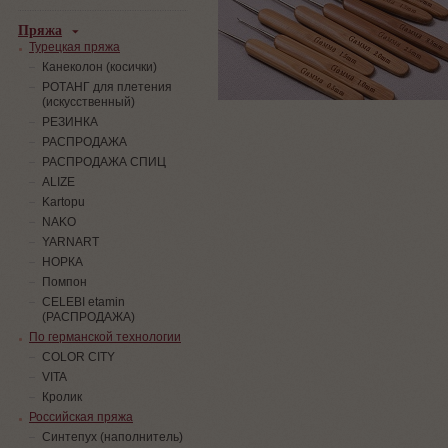
Пряжа
Турецкая пряжа
Канеколон (косички)
РОТАНГ для плетения
(искусственный)
PЕЗИНКА
РАСПРОДАЖА
РАСПРОДАЖА СПИЦ
ALIZE
Kartopu
NAKO
YARNART
НОРКА
Помпон
СELEBI etamin
(РАСПРОДАЖА)
По германской технологии
COLOR CITY
VITA
Кролик
Российская пряжа
Синтепух (наполнитель)