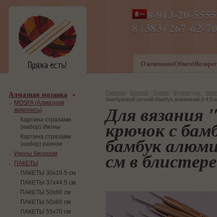
8-913-20-555
ПН-ПТ 8-17,СБ-ВС 9-1
8 (383) 267-6
О компании(Обмен\Возврат
Алмазная мозаика
Главная
/
Каталог
/
Пряжа
/
Фурнитура
/
Крю
бамбуковой ручкой бамбук алюминий d 4.5 м
MOSFA (Алмазная
Для вязания
живопись)
Картина стразами
крючок с бам
(набор) Иконы
бамбук алюми
Картина стразами
(набор) разное
см в блистере
Иконы бисером
ПАКЕТЫ
ПАКЕТЫ 30х19.5 см
ПАКЕТЫ 37х44.5 см
ПАКЕТЫ 50х60 см
ПАКЕТЫ 50х60 см
ПАКЕТЫ 55х70 см