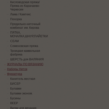
Кисловодская пряжа/
Пряжа из Карачаево-
Черкесии
Лама / Камтекс
Пехорка
Прядильно-ниточный
комбинат им. Кирова
ПЯТКА,
МОЧАЛКА,ШНУР,ПАЙЕТКИ
СЕАМ
Семеновская пряжа
Троицкая камвольная
фабрика
ШЕРСТЬ для ВАЛЯНИЯ
ЖУРНАЛЫ ПО ВЯЗАНИЮ
Наборы Ниток
Фурнитура
Канитель жесткая
БИСЕР
Булавки
Булавки эконом.
Бусины
ВЕЕР
Вилки для вязания