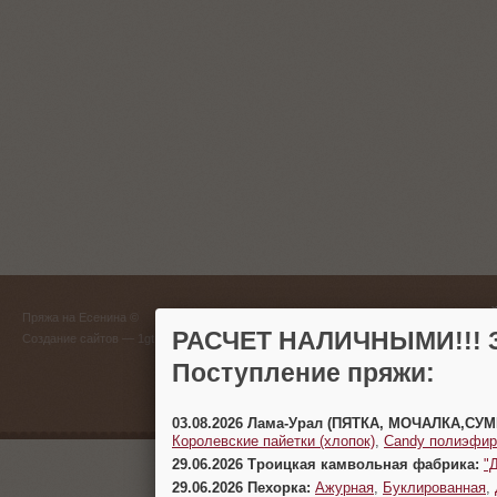
ГЛАВНЫЙ
Пряжа на Есенина ©
(383) 
РАСЧЕТ НАЛИЧНЫМИ!!! З
Создание сайтов
— 1gt.ru
Поступление пряжи:
г. Новосиб
03.08.2026 Лама-Урал (ПЯТКА, МОЧАЛКА,СУ
Королевские пайетки (хлопок)
,
Candy полиэфир
29.06.2026 Троицкая камвольная фабрика:
"
29.06.2026 Пехорка:
Ажурная
,
Буклированная
,