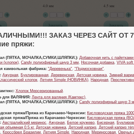
4.0 мм
4.5 мм
ь
Заказать
Заказать
АЛИЧНЫМИ!!! ЗАКАЗ ЧЕРЕЗ САЙТ ОТ 70
ие пряжи:
Урал (ПЯТКА, МОЧАЛКА,СУМКИ,ШЛЯПКИ.):
Добавочная нить с пайетками
и (хлопок)
,
Candy полиэфирный шнур 3 мм
,
Носочная добавка
,
VIVA sof
ая камвольная фабрика:
"Деревенька"
,
"Подмосковная"
.
:
Ажурная
,
Буклированная
,
Деревенская
,
Детская новинка
,
Зимний вариа
5.5 мм
6.0 мм
Классический хлопок
,
Летняя Simple (НОВИНКА)
,
Народная
,
Перспективн
Камтекс:
Хлопок Мерсеризованный
.
ь
Заказать
Заказать
Ь для ВАЛЯНИЯ:
Лента для валяния (Камтекс)
,
Урал (ПЯТКА, МОЧАЛКА,СУМКИ,ШЛЯПКИ.):
Candy полиэфирный шнур 3 
одская пряжа/Пряжа из Карачаево-Черкесии:
Кисловодская пряжа 1000
одская пряжа/Пряжа из Карачаево-Черкесии:
Кисловодская пряжа (В
:
Австралийский меринос
,
Ажурная
,
Белое кружево
,
Бисерная
,
Буклиров
ая объемная 0.5 кг.
Детская новинка
,
Детский каприз
,
Детский каприз тё
я
,
Кроссбред Бразилии
,
Летняя Simple
,
Народная
,
Мериносовая
,
Овечья 