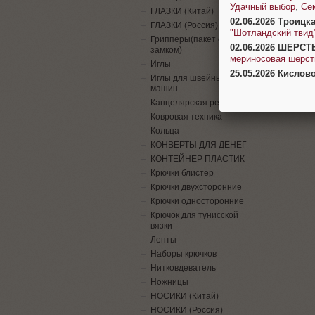
Удачный выбор
,
Се
ГЛАЗКИ (Китай)
02.06.2026 Троицк
ГЛАЗКИ (Россия)
"Шотландский твид
Грипперы(пакет с
02.06.2026 ШЕРСТ
замком)
мериносовая шерсть
Иглы
25.05.2026 Кислов
Иглы для швейных
машин
Канцелярская резинка
Ковровая техника
Кольца
КОНВЕРТЫ ДЛЯ ДЕНЕГ
КОНТЕЙНЕР ПЛАСТИК
Крючки блистер
Крючки двухсторонние
Крючки односторонние
Крючок для тунисской
вязки
Ленты
Наборы крючков
Нитковдеватель
Ножницы
НОСИКИ (Китай)
НОСИКИ (Россия)