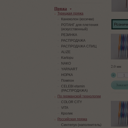
Пряжа
Турецкая пряжа
Канеколон (косички)
Розничн
РОТАНГ для плетения
(искусственный)
PЕЗИНКА
РАСПРОДАЖА
РАСПРОДАЖА СПИЦ
ALIZE
Kartopu
NAKO
2.0 мм
YARNART
НОРКА
Помпон
Заказат
СELEBI etamin
(РАСПРОДАЖА)
По германской технологии
COLOR CITY
VITA
Кролик
Российская пряжа
Синтепух (наполнитель)