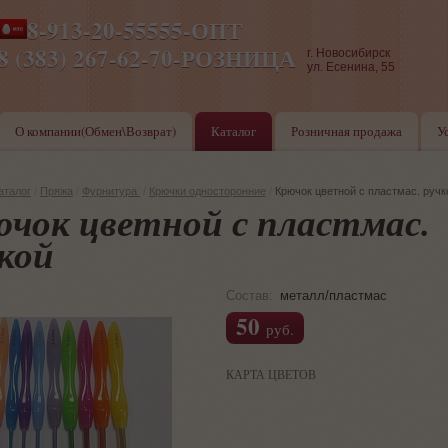
8-913-20-55555-ОПТ
ПН-ПТ 8-17,СБ-ВС 9-17
8 (383) 267-62-70-РОЗНИЦА
г. Новосибирск
ул. Есенина, 55
О компании(Обмен\Возврат)
Каталог
Розничная продажа
У
аталог
/
Пряжа
/
Фурнитура
/
Крючки односторонние
/
Крючок цветной с пластмас. ручк
чок цветной с пластмас.
кой
Состав:
металл/пластмас
50
руб.
КАРТА ЦВЕТОВ