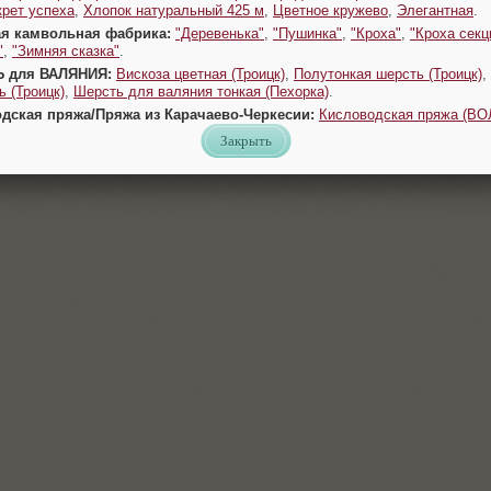
крет успеха
,
Хлопок натуральный 425 м
,
Цветное кружево
,
Элегантная
.
ая камвольная фабрика:
"Деревенька"
,
"Пушинка"
,
"Кроха"
,
"Кроха секц
"
,
"Зимняя сказка"
.
Ь для ВАЛЯНИЯ:
Вискоза цветная (Троицк)
,
Полутонкая шерсть (Троицк)
,
 (Троицк)
,
Шерсть для валяния тонкая (Пехорка)
.
одская пряжа/Пряжа из Карачаево-Черкесии:
Кисловодская пряжа (В
Закрыть