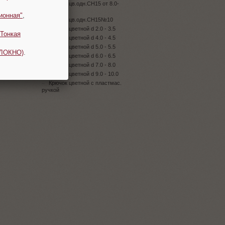
Крючок цв.одн.CH15 от 8.0-
9.0мм
ионная"
,
Крючок цв.одн.CH15№10
Крючок цветной d 2.0 - 3.5
Тонкая
Крючок цветной d 4.0 - 4.5
Крючок цветной d 5.0 - 5.5
ОЛОКНО)
.
Крючок цветной d 6.0 - 6.5
Крючок цветной d 7.0 - 8.0
Крючок цветной d 9.0 - 10.0
Крючок цветной с пластмас.
ручкой