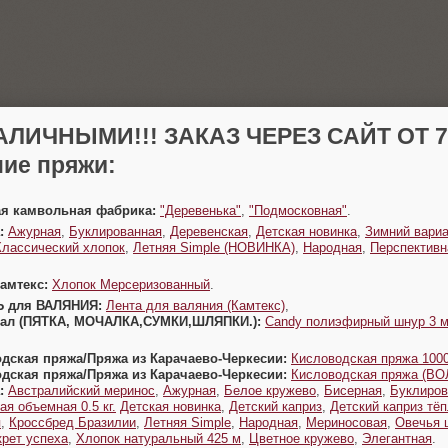
АЛИЧНЫМИ!!! ЗАКАЗ ЧЕРЕЗ САЙТ ОТ 70
ие пряжи:
ая камвольная фабрика:
"Деревенька"
,
"Подмосковная"
.
:
Ажурная
,
Буклированная
,
Деревенская
,
Детская новинка
,
Зимний вариа
Классический хлопок
,
Летняя Simple (НОВИНКА)
,
Народная
,
Перспективн
Камтекс:
Хлопок Мерсеризованный
.
Ь для ВАЛЯНИЯ:
Лента для валяния (Камтекс)
,
Урал (ПЯТКА, МОЧАЛКА,СУМКИ,ШЛЯПКИ.):
Candy полиэфирный шнур 3 
одская пряжа/Пряжа из Карачаево-Черкесии:
Кисловодская пряжа 1000
одская пряжа/Пряжа из Карачаево-Черкесии:
Кисловодская пряжа (В
:
Австралийский меринос
,
Ажурная
,
Белое кружево
,
Бисерная
,
Буклиров
ая объемная 0.5 кг.
Детская новинка
,
Детский каприз
,
Детский каприз тё
я
,
Кроссбред Бразилии
,
Летняя Simple
,
Народная
,
Мериносовая
,
Овечья 
крет успеха
,
Хлопок натуральный 425 м
,
Цветное кружево
,
Элегантная
.