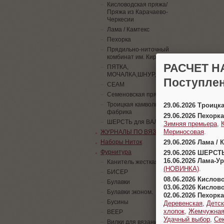
Кисловодская пряжа/
Пряжа из Карачаево-
Черкесии
Лама / Камтекс
Пехорка
Прядильно-ниточный
комбинат им. Кирова
РАСЧЕТ Н
ПЯТКА,
МОЧАЛКА,ШНУР,ПАЙЕТКИ
Поступлен
СЕАМ
Семеновская пряжа
Троицкая камвольная
29.06.2026 Троицк
фабрика
29.06.2026 Пехорка
ШЕРСТЬ для ВАЛЯНИЯ
Зимняя премьера
,
Мериносовая
.
ЖУРНАЛЫ ПО ВЯЗАНИЮ
29.06.2026 Лама / 
Наборы Ниток
Фурнитура
29.06.2026 ШЕРСТ
16.06.2026 Лама-
Канитель жесткая
(НОВИНКА)
.
БИСЕР
08.06.2026 Кислов
Булавки
03.06.2026 Кислов
Булавки эконом.
02.06.2026 Пехорка
Бусины
Деревенская
,
Детск
хлопок
,
Жемчужна
ВЕЕР
Удачный выбор
,
Се
Вилки для вязания