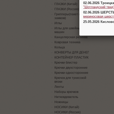
02.06.2026 Троицк
ГЛАЗКИ (Китай)
"Шотландский твид
ГЛАЗКИ (Россия)
02.06.2026 ШЕРСТ
Грипперы(пакет с
мериносовая шерсть
замком)
25.05.2026 Кислов
Иглы
Иглы для швейных
машин
Канцелярская резинка
Ковровая техника
Кольца
КОНВЕРТЫ ДЛЯ ДЕНЕГ
КОНТЕЙНЕР ПЛАСТИК
Крючки блистер
Крючки двухсторонние
Крючки односторонние
Крючок для тунисской
вязки
Ленты
Наборы крючков
Нитковдеватель
Ножницы
НОСИКИ (Китай)
НОСИКИ (Россия)