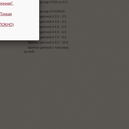
Крючок цв.одн.CH15 от 8.0-
ионная"
,
9.0мм
Крючок цв.одн.CH15№10
Тонкая
Крючок цветной d 2.0 - 3.5
Крючок цветной d 4.0 - 4.5
ОЛОКНО)
.
Крючок цветной d 5.0 - 5.5
Крючок цветной d 6.0 - 6.5
Крючок цветной d 7.0 - 8.0
Крючок цветной d 9.0 - 10.0
Крючок цветной с пластмас.
ручкой