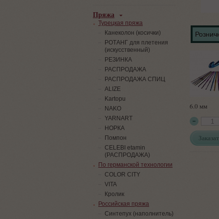
Пряжа
Турецкая пряжа
Канеколон (косички)
Розничн
РОТАНГ для плетения
(искусственный)
PЕЗИНКА
РАСПРОДАЖА
РАСПРОДАЖА СПИЦ
ALIZE
Kartopu
6.0 мм
NAKO
YARNART
НОРКА
Заказат
Помпон
СELEBI etamin
(РАСПРОДАЖА)
По германской технологии
COLOR CITY
VITA
Кролик
Российская пряжа
Синтепух (наполнитель)