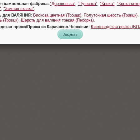
ая камвольная фабрика:
"Деревенька"
,
"Пушинка"
,
"Кроха"
,
"Кроха секц
"
,
"Зимняя сказка"
.
Ь для ВАЛЯНИЯ:
Вискоза цветная (Троицк)
,
Полутонкая шерсть (Троицк)
,
 (Троицк)
,
Шерсть для валяния тонкая (Пехорка)
.
одская пряжа/Пряжа из Карачаево-Черкесии:
Кисловодская пряжа (В
Закрыть