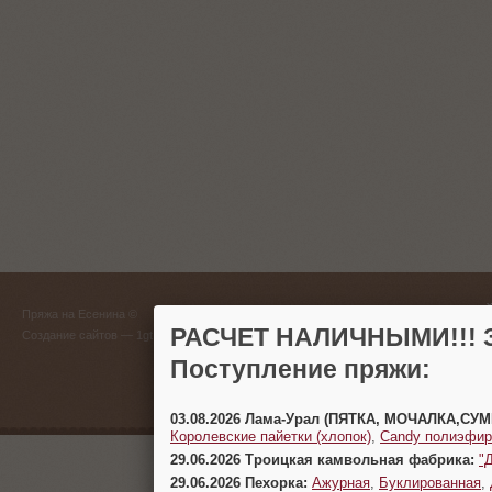
ГЛАВНЫЙ
Пряжа на Есенина ©
(383) 
РАСЧЕТ НАЛИЧНЫМИ!!! З
Создание сайтов
— 1gt.ru
Поступление пряжи:
г. Новосиб
03.08.2026 Лама-Урал (ПЯТКА, МОЧАЛКА,СУ
Королевские пайетки (хлопок)
,
Candy полиэфир
29.06.2026 Троицкая камвольная фабрика:
"
29.06.2026 Пехорка:
Ажурная
,
Буклированная
,