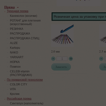
Пряжа
Турецкая пряжа
Канеколон (косички)
Розничная цена за упаковку при 
РОТАНГ для плетения
(искусственный)
PЕЗИНКА
РАСПРОДАЖА
РАСПРОДАЖА СПИЦ
ALIZE
Kartopu
2.0 мм
2.5 
NAKO
YARNART
НОРКА
Заказать
З
Помпон
СELEBI etamin
(РАСПРОДАЖА)
По германской технологии
COLOR CITY
VITA
Кролик
Российская пряжа
Синтепух (наполнитель)