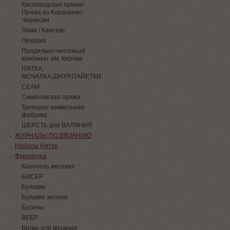
Кисловодская пряжа/
Пряжа из Карачаево-
Черкесии
Лама / Камтекс
Пехорка
Прядильно-ниточный
комбинат им. Кирова
ПЯТКА,
МОЧАЛКА,ШНУР,ПАЙЕТКИ
СЕАМ
Семеновская пряжа
Троицкая камвольная
фабрика
ШЕРСТЬ для ВАЛЯНИЯ
ЖУРНАЛЫ ПО ВЯЗАНИЮ
Наборы Ниток
Фурнитура
Канитель жесткая
БИСЕР
Булавки
Булавки эконом.
Бусины
ВЕЕР
Вилки для вязания