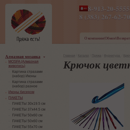
8-913-20-555
ПН-ПТ 8-17,СБ-ВС 9-1
8 (383) 267-6
О компании(Обмен\Возврат
Алмазная мозаика
Главная
/
Каталог
/
Пряжа
/
Фурнитура
/
Крю
Крючок цветно
MOSFA (Алмазная
живопись)
Картина стразами
(набор) Иконы
Картина стразами
(набор) разное
Иконы бисером
ПАКЕТЫ
ПАКЕТЫ 30х19.5 см
ПАКЕТЫ 37х44.5 см
ПАКЕТЫ 50х60 см
ПАКЕТЫ 50х60 см
ПАКЕТЫ 55х70 см