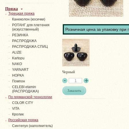
Пряжа
Турецкая пряжа
Канеколон (косички)
РОТАНГ для плетения
Розничная цена за упаковку при 
(искусственный)
PЕЗИНКА
РАСПРОДАЖА
РАСПРОДАЖА СПИЦ
ALIZE
Kartopu
NAKO
YARNART
Черный
НОРКА
Помпон
СELEBI etamin
Заказать
(РАСПРОДАЖА)
По германской технологии
COLOR CITY
VITA
Кролик
Российская пряжа
Синтепух (наполнитель)