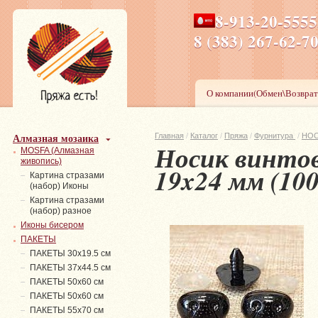
8-913-20-555
ПН-ПТ 8-17,СБ-ВС 9-1
8 (383) 267-6
О компании(Обмен\Возврат
Алмазная мозаика
Главная
/
Каталог
/
Пряжа
/
Фурнитура
/
НОС
Носик винтов
MOSFA (Алмазная
живопись)
19x24 мм (10
Картина стразами
(набор) Иконы
Картина стразами
(набор) разное
Иконы бисером
ПАКЕТЫ
ПАКЕТЫ 30х19.5 см
ПАКЕТЫ 37х44.5 см
ПАКЕТЫ 50х60 см
ПАКЕТЫ 50х60 см
ПАКЕТЫ 55х70 см