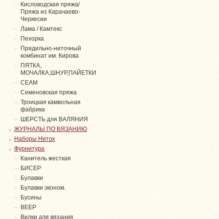
Кисловодская пряжа/
Пряжа из Карачаево-
Черкесии
Лама / Камтекс
Пехорка
Прядильно-ниточный
комбинат им. Кирова
ПЯТКА,
МОЧАЛКА,ШНУР,ПАЙЕТКИ
СЕАМ
Семеновская пряжа
Троицкая камвольная
фабрика
ШЕРСТЬ для ВАЛЯНИЯ
ЖУРНАЛЫ ПО ВЯЗАНИЮ
Наборы Ниток
Фурнитура
Канитель жесткая
БИСЕР
Булавки
Булавки эконом.
Бусины
ВЕЕР
Вилки для вязания