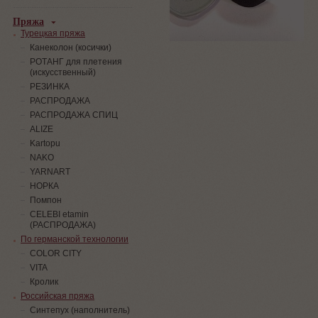
Пряжа
Турецкая пряжа
Канеколон (косички)
РОТАНГ для плетения
(искусственный)
PЕЗИНКА
РАСПРОДАЖА
РАСПРОДАЖА СПИЦ
ALIZE
Kartopu
NAKO
YARNART
НОРКА
Помпон
СELEBI etamin
(РАСПРОДАЖА)
По германской технологии
COLOR CITY
VITA
Кролик
Российская пряжа
Синтепух (наполнитель)