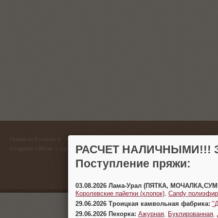
ГЛАВНЫЙ
Пряжа на Есенина ©
(383) 
РАСЧЕТ НАЛИЧНЫМИ!!! З
Создание сайтов
— 1gt.ru
Поступление пряжи:
г. Новосиб
03.08.2026 Лама-Урал (ПЯТКА, МОЧАЛКА,СУ
Королевские пайетки (хлопок)
,
Candy полиэфир
29.06.2026 Троицкая камвольная фабрика:
"
29.06.2026 Пехорка:
Ажурная
,
Буклированная
,