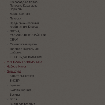
Кисловодская пряжа/
Пряжа из Карачаево-
Черкесии
Лама / Камтекс
Пехорка
Прядильно-ниточный
комбинат им. Кирова
ПЯТКА,
МОЧАЛКА,ШНУР,ПАЙЕТКИ
СЕАМ
Семеновская пряжа
Троицкая камвольная
фабрика
ШЕРСТЬ для ВАЛЯНИЯ
ЖУРНАЛЫ ПО ВЯЗАНИЮ
Наборы Ниток
Фурнитура
Канитель жесткая
БИСЕР
Булавки
Булавки эконом.
Бусины
ВЕЕР
Вилки для вязания