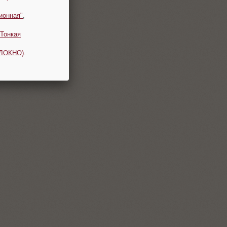
ионная"
,
Тонкая
ОЛОКНО)
.