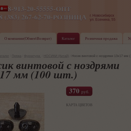
8-913-20-55555-ОПТ
ПН-ПТ 8-17,СБ-ВС 9-17
8 (383) 267-62-70-РОЗНИЦА
г. Новосибирск
ул. Есенина, 55
О компании(Обмен\Возврат)
Каталог
Розничная продажа
У
аталог
/
Пряжа
/
Фурнитура
/
НОСИКИ (Китай)
/
Носик винтовой с ноздрями 13x17 мм (
ик винтовой с ноздрями
17 мм (100 шт.)
370
руб.
КАРТА ЦВЕТОВ