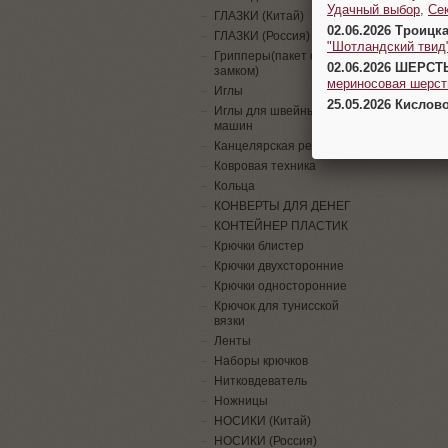
Удачный выбор
,
Се
ГЛАЗКИ (Китай)
02.06.2026 Троицк
ГЛАЗКИ (Россия)
"Шотландский твид
Грипперы(пакет с
02.06.2026 ШЕРСТ
замком)
мериносовая шерсть
Иглы
25.05.2026 Кислов
Иглы для швейных
машин
Канцелярская резинка
Ковровая техника
Кольца
КОНВЕРТЫ ДЛЯ ДЕНЕГ
КОНТЕЙНЕР ПЛАСТИК
Крючки блистер
Крючки двухсторонние
Крючки односторонние
Крючок для тунисской
вязки
Ленты
Наборы крючков
Нитковдеватель
Ножницы
НОСИКИ (Китай)
НОСИКИ (Россия)