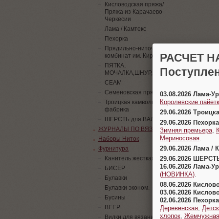
Кисловодская пряжа/
Пряжа из Карачаево-
Черкесии
Лама / Камтекс
Пехорка
Прядильно-ниточный
РАСЧЕТ Н
комбинат им. Кирова
ПЯТКА,
Поступлен
МОЧАЛКА,ШНУР,ПАЙЕТКИ
СЕАМ
Семеновская пряжа
03.08.2026 Лама-
Королевские пайетк
Троицкая камвольная
фабрика
29.06.2026 Троицк
ШЕРСТЬ для ВАЛЯНИЯ
29.06.2026 Пехорка
ЖУРНАЛЫ ПО ВЯЗАНИЮ
Зимняя премьера
,
Мериносовая
.
Наборы Ниток
29.06.2026 Лама / 
Фурнитура
29.06.2026 ШЕРСТ
Канитель жесткая
16.06.2026 Лама-
БИСЕР
(НОВИНКА)
.
Булавки
08.06.2026 Кислов
Булавки эконом.
03.06.2026 Кислов
Бусины
02.06.2026 Пехорка
ВЕЕР
Деревенская
,
Детск
хлопок
,
Жемчужна
Вилки для вязания