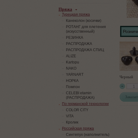
Пряжа
Турецкая пряжа
Канеколон (косички)
РОТАНГ для плетения
Розничн
(искусственный)
PЕЗИНКА
РАСПРОДАЖА
РАСПРОДАЖА СПИЦ
ALIZE
Kartopu
NAKO
YARNART
Черный
НОРКА
Помпон
СELEBI etamin
Заказат
(РАСПРОДАЖА)
По германской технологии
COLOR CITY
VITA
Кролик
Российская пряжа
Синтепух (наполнитель)