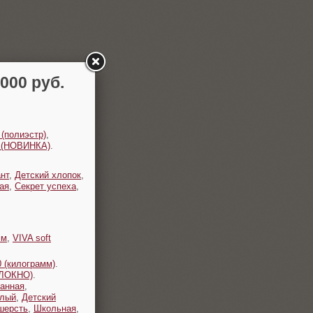
00 руб.
 (полиэстр)
,
t (НОВИНКА)
.
нт
,
Детский хлопок
,
ая
,
Секрет успеха
,
мм
,
VIVA soft
 (килограмм)
.
ОЛОКНО)
.
анная
,
плый
,
Детский
шерсть
,
Школьная
,