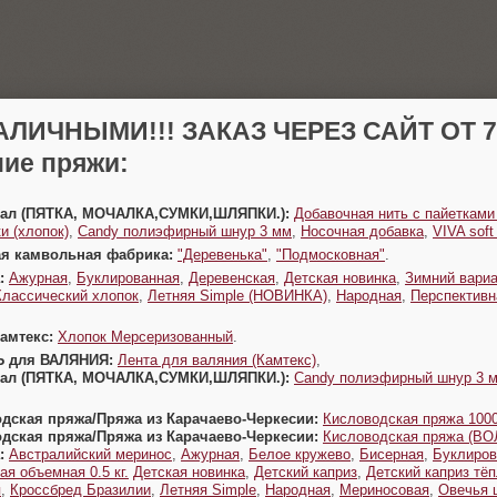
АЛИЧНЫМИ!!! ЗАКАЗ ЧЕРЕЗ САЙТ ОТ 70
ие пряжи:
Урал (ПЯТКА, МОЧАЛКА,СУМКИ,ШЛЯПКИ.):
Добавочная нить с пайетками
и (хлопок)
,
Candy полиэфирный шнур 3 мм
,
Носочная добавка
,
VIVA sof
ая камвольная фабрика:
"Деревенька"
,
"Подмосковная"
.
:
Ажурная
,
Буклированная
,
Деревенская
,
Детская новинка
,
Зимний вариа
Классический хлопок
,
Летняя Simple (НОВИНКА)
,
Народная
,
Перспективн
Камтекс:
Хлопок Мерсеризованный
.
Ь для ВАЛЯНИЯ:
Лента для валяния (Камтекс)
,
Урал (ПЯТКА, МОЧАЛКА,СУМКИ,ШЛЯПКИ.):
Candy полиэфирный шнур 3 
одская пряжа/Пряжа из Карачаево-Черкесии:
Кисловодская пряжа 1000
одская пряжа/Пряжа из Карачаево-Черкесии:
Кисловодская пряжа (В
:
Австралийский меринос
,
Ажурная
,
Белое кружево
,
Бисерная
,
Буклиров
ая объемная 0.5 кг.
Детская новинка
,
Детский каприз
,
Детский каприз тё
я
,
Кроссбред Бразилии
,
Летняя Simple
,
Народная
,
Мериносовая
,
Овечья 