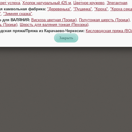
крет успеха
,
Хлопок натуральный 425 м
,
Цветное кружево
,
Элегантная
.
ая камвольная фабрика:
"Деревенька"
,
"Пушинка"
,
"Кроха"
,
"Кроха секц
"
,
"Зимняя сказка"
.
Ь для ВАЛЯНИЯ:
Вискоза цветная (Троицк)
,
Полутонкая шерсть (Троицк)
,
 (Троицк)
,
Шерсть для валяния тонкая (Пехорка)
.
одская пряжа/Пряжа из Карачаево-Черкесии:
Кисловодская пряжа (В
Закрыть