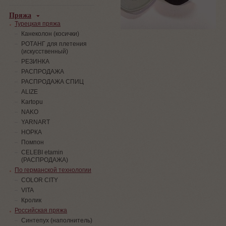
Пряжа
Турецкая пряжа
Канеколон (косички)
РОТАНГ для плетения
(искусственный)
PЕЗИНКА
РАСПРОДАЖА
РАСПРОДАЖА СПИЦ
ALIZE
Kartopu
NAKO
YARNART
НОРКА
Помпон
СELEBI etamin
(РАСПРОДАЖА)
По германской технологии
COLOR CITY
VITA
Кролик
Российская пряжа
Синтепух (наполнитель)