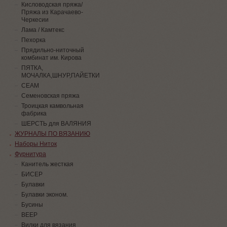
Кисловодская пряжа/
Пряжа из Карачаево-
Черкесии
Лама / Камтекс
Пехорка
Прядильно-ниточный
комбинат им. Кирова
ПЯТКА,
МОЧАЛКА,ШНУР,ПАЙЕТКИ
СЕАМ
Семеновская пряжа
Троицкая камвольная
фабрика
ШЕРСТЬ для ВАЛЯНИЯ
ЖУРНАЛЫ ПО ВЯЗАНИЮ
Наборы Ниток
Фурнитура
Канитель жесткая
БИСЕР
Булавки
Булавки эконом.
Бусины
ВЕЕР
Вилки для вязания