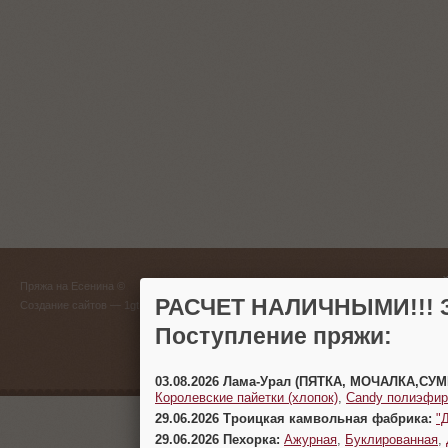
ГЛАВНЫЙ
Пряжа на Есенина ©
(383) 
РАСЧЕТ НАЛИЧНЫМИ!!! З
Создание сайтов
— 1gt.ru
Поступление пряжи:
г. Новосиб
03.08.2026 Лама-Урал (ПЯТКА, МОЧАЛКА,СУ
Королевские пайетки (хлопок)
,
Candy полиэфир
29.06.2026 Троицкая камвольная фабрика:
"
29.06.2026 Пехорка:
Ажурная
,
Буклированная
,