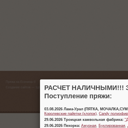
ГЛАВНЫЙ
Пряжа на Есенина ©
(383) 
РАСЧЕТ НАЛИЧНЫМИ!!! З
Создание сайтов
— 1gt.ru
Поступление пряжи:
г. Новосиб
03.08.2026 Лама-Урал (ПЯТКА, МОЧАЛКА,СУ
Королевские пайетки (хлопок)
,
Candy полиэфир
29.06.2026 Троицкая камвольная фабрика:
"
29.06.2026 Пехорка:
Ажурная
,
Буклированная
,