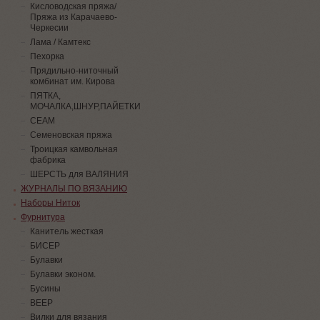
Кисловодская пряжа/
Пряжа из Карачаево-
Черкесии
Лама / Камтекс
Пехорка
Прядильно-ниточный
комбинат им. Кирова
ПЯТКА,
МОЧАЛКА,ШНУР,ПАЙЕТКИ
СЕАМ
Семеновская пряжа
Троицкая камвольная
фабрика
ШЕРСТЬ для ВАЛЯНИЯ
ЖУРНАЛЫ ПО ВЯЗАНИЮ
Наборы Ниток
Фурнитура
Канитель жесткая
БИСЕР
Булавки
Булавки эконом.
Бусины
ВЕЕР
Вилки для вязания