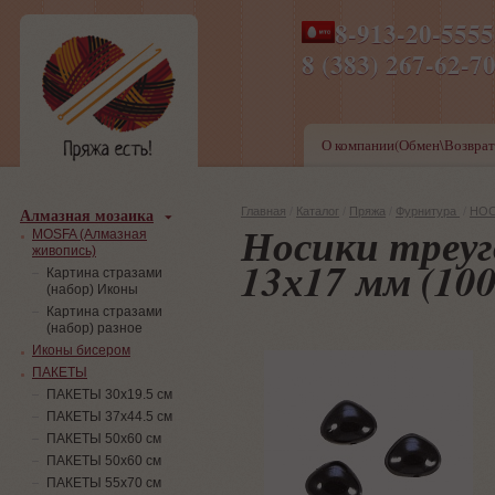
8-913-20-555
ПН-ПТ 8-17,СБ-ВС 9-1
8 (383) 267-6
О компании(Обмен\Возврат
Алмазная мозаика
Главная
/
Каталог
/
Пряжа
/
Фурнитура
/
НОС
Носики треуг
MOSFA (Алмазная
живопись)
13х17 мм (10
Картина стразами
(набор) Иконы
Картина стразами
(набор) разное
Иконы бисером
ПАКЕТЫ
ПАКЕТЫ 30х19.5 см
ПАКЕТЫ 37х44.5 см
ПАКЕТЫ 50х60 см
ПАКЕТЫ 50х60 см
ПАКЕТЫ 55х70 см