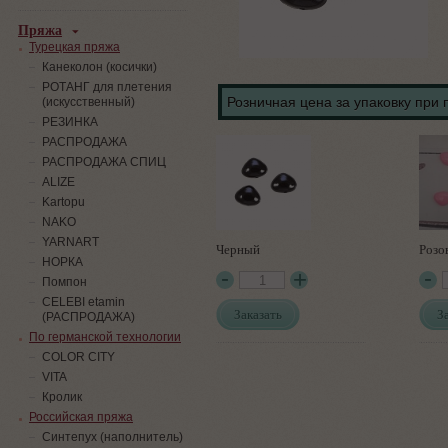
Пряжа
Турецкая пряжа
Канеколон (косички)
РОТАНГ для плетения
Розничная цена за упаковку при 
(искусственный)
PЕЗИНКА
РАСПРОДАЖА
РАСПРОДАЖА СПИЦ
ALIZE
Kartopu
NAKO
YARNART
Черный
Розо
НОРКА
Помпон
СELEBI etamin
Заказать
З
(РАСПРОДАЖА)
По германской технологии
COLOR CITY
VITA
Кролик
Российская пряжа
Синтепух (наполнитель)