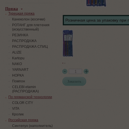
Пряжа
Турецкая пряжа
Канеколон (косички)
Розничная цена за упаковку при 
РОТАНГ для плетения
(искусственный)
PЕЗИНКА
РАСПРОДАЖА
РАСПРОДАЖА СПИЦ
ALIZE
Kartopu
-
-
NAKO
YARNART
НОРКА
Заказать
Помпон
СELEBI etamin
(РАСПРОДАЖА)
По германской технологии
COLOR CITY
VITA
Кролик
Российская пряжа
Синтепух (наполнитель)