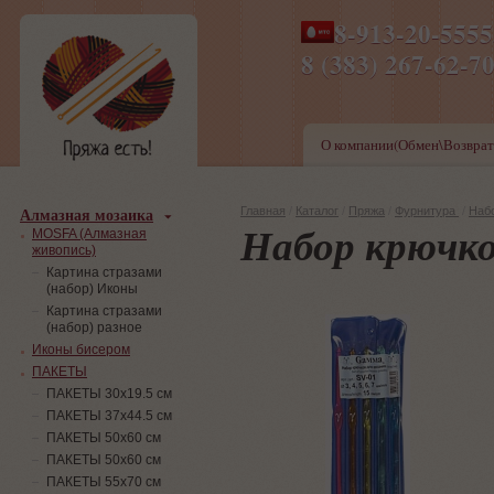
8-913-20-555
ПН-ПТ 8-17,СБ-ВС 9-1
8 (383) 267-6
О компании(Обмен\Возврат
Алмазная мозаика
Главная
/
Каталог
/
Пряжа
/
Фурнитура
/
Наб
Набор крючко
MOSFA (Алмазная
живопись)
Картина стразами
(набор) Иконы
Картина стразами
(набор) разное
Иконы бисером
ПАКЕТЫ
ПАКЕТЫ 30х19.5 см
ПАКЕТЫ 37х44.5 см
ПАКЕТЫ 50х60 см
ПАКЕТЫ 50х60 см
ПАКЕТЫ 55х70 см