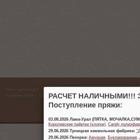
ГЛАВНЫЙ
Пряжа на Есенина ©
(383) 
РАСЧЕТ НАЛИЧНЫМИ!!! З
Создание сайтов
— 1gt.ru
Поступление пряжи:
г. Новосиб
03.08.2026 Лама-Урал (ПЯТКА, МОЧАЛКА,СУ
Королевские пайетки (хлопок)
,
Candy полиэфир
29.06.2026 Троицкая камвольная фабрика:
"
29.06.2026 Пехорка:
Ажурная
,
Буклированная
,