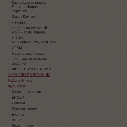
Кисловодская пряжа/
Пряжа из Карачаево-
Черкесии
Лама / Камтекс
Пехорка
Прядильно-ниточный
комбинат им. Кирова
ПЯТКА,
МОЧАЛКА,ШНУР,ПАЙЕТКИ
СЕАМ
Семеновская пряжа
Троицкая камвольная
фабрика
ШЕРСТЬ для ВАЛЯНИЯ
ЖУРНАЛЫ ПО ВЯЗАНИЮ
Наборы Ниток
Фурнитура
Канитель жесткая
БИСЕР
Булавки
Булавки эконом.
Бусины
ВЕЕР
Вилки для вязания