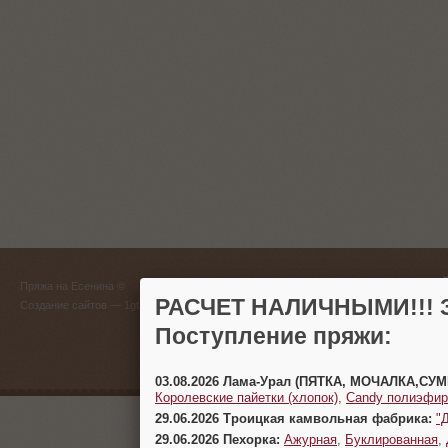
ГЛАВНЫЙ
Пряжа на Есенина ©
(383) 
РАСЧЕТ НАЛИЧНЫМИ!!! З
Создание сайтов
— 1gt.ru
Поступление пряжи:
г. Новосиб
03.08.2026 Лама-Урал (ПЯТКА, МОЧАЛКА,СУ
Королевские пайетки (хлопок)
,
Candy полиэфир
29.06.2026 Троицкая камвольная фабрика:
"
29.06.2026 Пехорка:
Ажурная
,
Буклированная
,