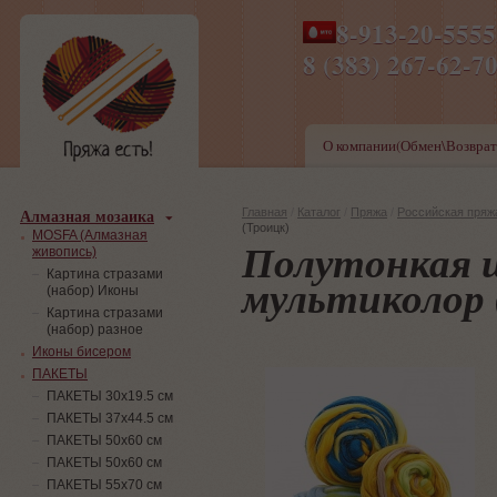
8-913-20-555
ПН-ПТ 8-17,СБ-ВС 9-1
8 (383) 267-6
О компании(Обмен\Возврат
Алмазная мозаика
Главная
/
Каталог
/
Пряжа
/
Российская пряж
(Троицк)
MOSFA (Алмазная
Полутонкая 
живопись)
Картина стразами
мультиколор 
(набор) Иконы
Картина стразами
(набор) разное
Иконы бисером
ПАКЕТЫ
ПАКЕТЫ 30х19.5 см
ПАКЕТЫ 37х44.5 см
ПАКЕТЫ 50х60 см
ПАКЕТЫ 50х60 см
ПАКЕТЫ 55х70 см