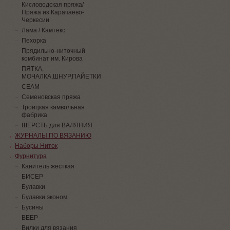
Кисловодская пряжа/
Пряжа из Карачаево-
Черкесии
Лама / Камтекс
Пехорка
Прядильно-ниточный
комбинат им. Кирова
ПЯТКА,
МОЧАЛКА,ШНУР,ПАЙЕТКИ
СЕАМ
Семеновская пряжа
Троицкая камвольная
фабрика
ШЕРСТЬ для ВАЛЯНИЯ
ЖУРНАЛЫ ПО ВЯЗАНИЮ
Наборы Ниток
Фурнитура
Канитель жесткая
БИСЕР
Булавки
Булавки эконом.
Бусины
ВЕЕР
Вилки для вязания