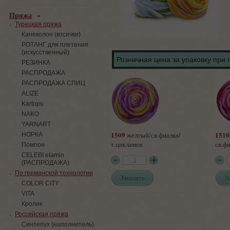
Пряжа
Турецкая пряжа
Канеколон (косички)
РОТАНГ для плетения
(искусственный)
Розничная цена за упаковку при 
PЕЗИНКА
РАСПРОДАЖА
РАСПРОДАЖА СПИЦ
ALIZE
Kartopu
NAKO
YARNART
1509
1510
желтый/св.фиалка/
НОРКА
т.цикламен
св.ф
Помпон
СELEBI etamin
(РАСПРОДАЖА)
По германской технологии
Заказать
З
COLOR CITY
VITA
Кролик
Российская пряжа
Синтепух (наполнитель)