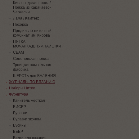
Кисловодская пряжа/
Пряжа из Карачаево-
Черкесии
Лама / Камтекс
Пехорка
Прядильно-ниточный
комбинат им. Кирова
ПЯТКА,
МОЧАЛКА,ШНУР,ПАЙЕТКИ
СЕАМ
Семеновская пряжа
Троицкая камвольная
фабрика
ШЕРСТЬ для ВАЛЯНИЯ
ЖУРНАЛЫ ПО ВЯЗАНИЮ
Наборы Ниток
Фурнитура
Канитель жесткая
БИСЕР
Булавки
Булавки эконом.
Бусины
ВЕЕР
Вилки для вязания