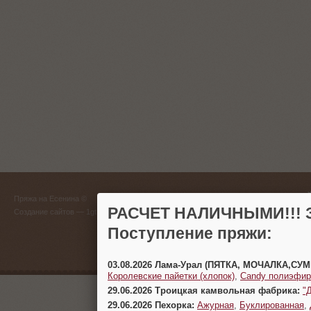
ГЛАВНЫЙ
Пряжа на Есенина ©
(383) 
РАСЧЕТ НАЛИЧНЫМИ!!! З
Создание сайтов
— 1gt.ru
Поступление пряжи:
г. Новосиб
03.08.2026 Лама-Урал (ПЯТКА, МОЧАЛКА,СУ
Королевские пайетки (хлопок)
,
Candy полиэфир
29.06.2026 Троицкая камвольная фабрика:
"
29.06.2026 Пехорка:
Ажурная
,
Буклированная
,