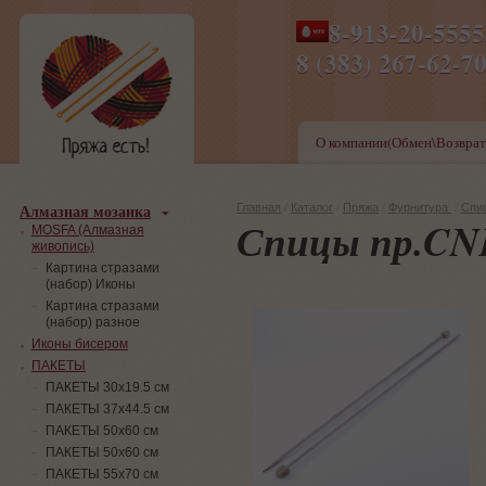
8-913-20-555
ПН-ПТ 8-17,СБ-ВС 9-1
8 (383) 267-6
О компании(Обмен\Возврат
Алмазная мозаика
Главная
/
Каталог
/
Пряжа
/
Фурнитура
/
Спи
Спицы пр.CN
MOSFA (Алмазная
живопись)
Картина стразами
(набор) Иконы
Картина стразами
(набор) разное
Иконы бисером
ПАКЕТЫ
ПАКЕТЫ 30х19.5 см
ПАКЕТЫ 37х44.5 см
ПАКЕТЫ 50х60 см
ПАКЕТЫ 50х60 см
ПАКЕТЫ 55х70 см