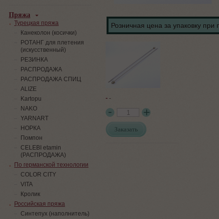
Пряжа
Турецкая пряжа
Розничная цена за упаковку при 
Канеколон (косички)
РОТАНГ для плетения
(искусственный)
PЕЗИНКА
РАСПРОДАЖА
РАСПРОДАЖА СПИЦ
ALIZE
-
-
Kartopu
NAKO
YARNART
НОРКА
Заказать
Помпон
СELEBI etamin
(РАСПРОДАЖА)
По германской технологии
COLOR CITY
VITA
Кролик
Российская пряжа
Синтепух (наполнитель)