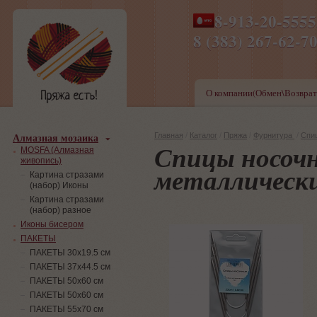
8-913-20-555
ПН-ПТ 8-17,СБ-ВС 9-1
8 (383) 267-6
О компании(Обмен\Возврат
Алмазная мозаика
Главная
/
Каталог
/
Пряжа
/
Фурнитура
/
Спи
Спицы носочн
MOSFA (Алмазная
живопись)
металлически
Картина стразами
(набор) Иконы
Картина стразами
(набор) разное
Иконы бисером
ПАКЕТЫ
ПАКЕТЫ 30х19.5 см
ПАКЕТЫ 37х44.5 см
ПАКЕТЫ 50х60 см
ПАКЕТЫ 50х60 см
ПАКЕТЫ 55х70 см