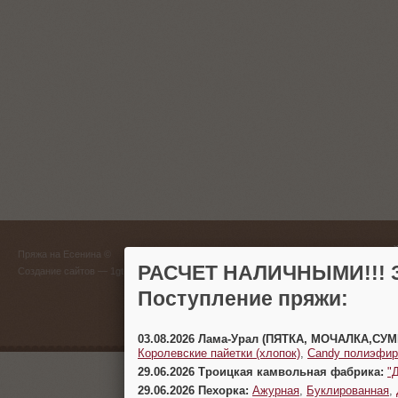
ГЛАВНЫЙ
Пряжа на Есенина ©
(383) 
РАСЧЕТ НАЛИЧНЫМИ!!! З
Создание сайтов
— 1gt.ru
Поступление пряжи:
г. Новосиб
03.08.2026 Лама-Урал (ПЯТКА, МОЧАЛКА,СУ
Королевские пайетки (хлопок)
,
Candy полиэфир
29.06.2026 Троицкая камвольная фабрика:
"
29.06.2026 Пехорка:
Ажурная
,
Буклированная
,