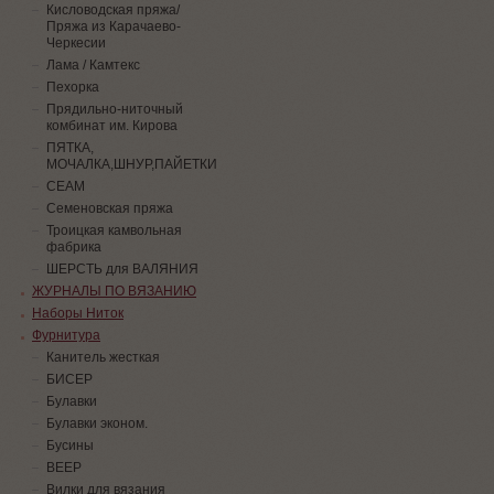
Кисловодская пряжа/
Пряжа из Карачаево-
Черкесии
Лама / Камтекс
Пехорка
Прядильно-ниточный
комбинат им. Кирова
ПЯТКА,
МОЧАЛКА,ШНУР,ПАЙЕТКИ
СЕАМ
Семеновская пряжа
Троицкая камвольная
фабрика
ШЕРСТЬ для ВАЛЯНИЯ
ЖУРНАЛЫ ПО ВЯЗАНИЮ
Наборы Ниток
Фурнитура
Канитель жесткая
БИСЕР
Булавки
Булавки эконом.
Бусины
ВЕЕР
Вилки для вязания