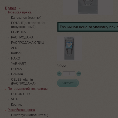
Пряжа
Турецкая пряжа
Канеколон (косички)
РОТАНГ для плетения
Розничная цена за упаковку при 
(искусственный)
PЕЗИНКА
РАСПРОДАЖА
РАСПРОДАЖА СПИЦ
ALIZE
Kartopu
NAKO
YARNART
3.0мм
НОРКА
Помпон
СELEBI etamin
Заказать
(РАСПРОДАЖА)
По германской технологии
COLOR CITY
VITA
Кролик
Российская пряжа
Синтепух (наполнитель)