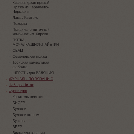
Кисловодская пряжа/
Пряжа из Карачаево-
Черкесии
Лама / Камтекс
Пехорка
Прядильно-ниточный
комбинат им. Кирова
ПЯТКА,
МОЧАЛКА,ШНУР,ПАЙЕТКИ
СЕАМ
Семеновская пряжа
Троицкая камвольная
фабрика
ШЕРСТЬ для ВАЛЯНИЯ
ЖУРНАЛЫ ПО ВЯЗАНИЮ
Наборы Ниток
Фурнитура
Канитель жесткая
БИСЕР
Булавки
Булавки эконом.
Бусины
ВЕЕР
Вилки для вязания