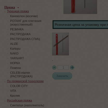
Пряжа
Турецкая пряжа
Канеколон (косички)
РОТАНГ для плетения
Розничная цена за упаковку при 
(искусственный)
PЕЗИНКА
РАСПРОДАЖА
РАСПРОДАЖА СПИЦ
ALIZE
Kartopu
NAKO
YARNART
-
НОРКА
Помпон
СELEBI etamin
Заказать
(РАСПРОДАЖА)
По германской технологии
COLOR CITY
VITA
Кролик
Российская пряжа
Синтепух (наполнитель)