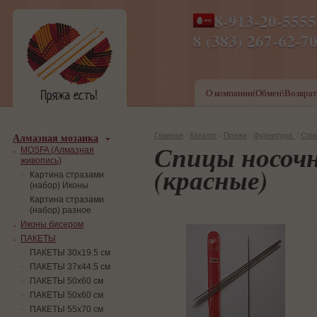
8-913-20-555
ПН-ПТ 8-17,СБ-ВС 9-1
8 (383) 267-6
О компании(Обмен\Возврат
Алмазная мозаика
Главная
/
Каталог
/
Пряжа
/
Фурнитура
/
Спи
Спицы носочны
MOSFA (Алмазная
живопись)
(красные)
Картина стразами
(набор) Иконы
Картина стразами
(набор) разное
Иконы бисером
ПАКЕТЫ
ПАКЕТЫ 30х19.5 см
ПАКЕТЫ 37х44.5 см
ПАКЕТЫ 50х60 см
ПАКЕТЫ 50х60 см
ПАКЕТЫ 55х70 см