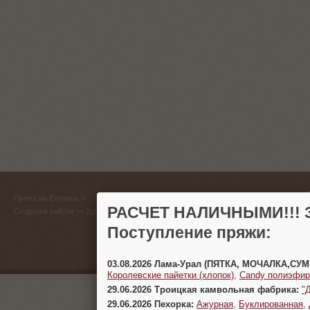
ГЛАВНЫЙ
Пряжа на Есенина ©
(383) 
РАСЧЕТ НАЛИЧНЫМИ!!! З
Создание сайтов
— 1gt.ru
Поступление пряжи:
г. Новосиб
03.08.2026 Лама-Урал (ПЯТКА, МОЧАЛКА,СУ
Королевские пайетки (хлопок)
,
Candy полиэфир
29.06.2026 Троицкая камвольная фабрика:
"
29.06.2026 Пехорка:
Ажурная
,
Буклированная
,