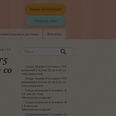
Новые поступления
Обратная связь
словия покупки и доставки
Контакты
ий d 3.0
T5
 со
Спицы Visantia 5-ти компл. VT5
алюминий d 3.0 мм 20 см 5 шт со
спец.покрытием
Спицы Visantia 5-ти компл. VT5
алюминий d 6.0 мм 20 см 5 шт со
спец.покрытием
Спица вязальная 5-ти компл. Ф
1,5 хим.окс.покр.
"Металлпластизделие"
Спица вязальная 5-ти компл. Ф
1,8 ник.покр.
"Металлпластизделие"
Спица вязальная 5-ти компл. Ф