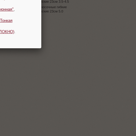
металлические 23см 3.5-4.5
Спицы носочные гибкие
ионная"
,
металлические 23см 5.0
Тонкая
ОЛОКНО)
.