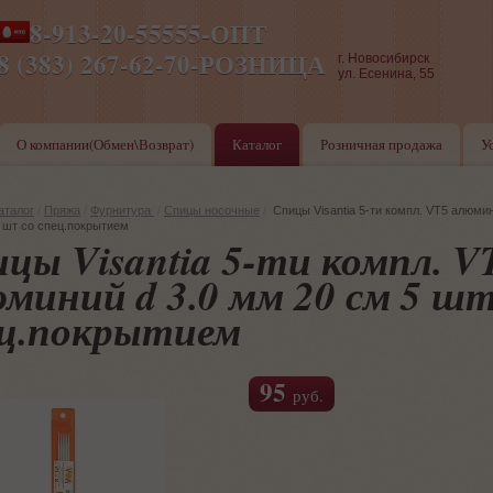
8-913-20-55555-ОПТ
ПН-ПТ 8-17,СБ-ВС 9-17
8 (383) 267-62-70-РОЗНИЦА
г. Новосибирск
ул. Есенина, 55
О компании(Обмен\Возврат)
Каталог
Розничная продажа
У
аталог
/
Пряжа
/
Фурнитура
/
Спицы носочные
/
Спицы Visantia 5-ти компл. VT5 алюмин
 шт со спец.покрытием
цы Visantia 5-ти компл. V
миний d 3.0 мм 20 см 5 шт
ец.покрытием
95
руб.