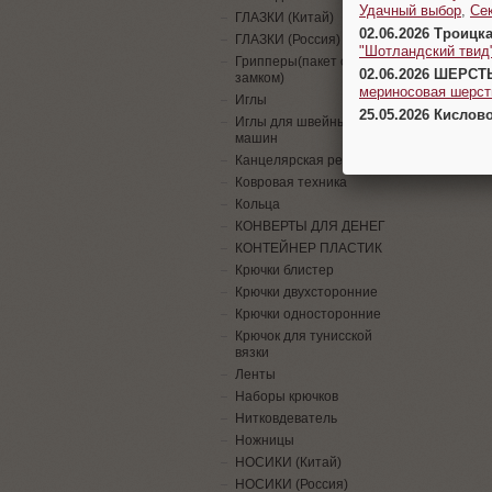
Удачный выбор
,
Се
ГЛАЗКИ (Китай)
02.06.2026 Троицк
ГЛАЗКИ (Россия)
"Шотландский твид
Грипперы(пакет с
02.06.2026 ШЕРСТ
замком)
мериносовая шерсть
Иглы
25.05.2026 Кислов
Иглы для швейных
машин
Канцелярская резинка
Ковровая техника
Кольца
КОНВЕРТЫ ДЛЯ ДЕНЕГ
КОНТЕЙНЕР ПЛАСТИК
Крючки блистер
Крючки двухсторонние
Крючки односторонние
Крючок для тунисской
вязки
Ленты
Наборы крючков
Нитковдеватель
Ножницы
НОСИКИ (Китай)
НОСИКИ (Россия)