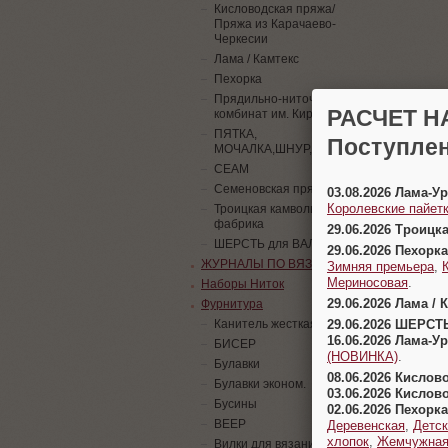
Кисловодская пряжа/
Пряжа из Карачаево-
Черкесии
Лама / Камтекс
Пехорка
Прядильно-ниточный
РАСЧЕТ Н
комбинат им. Кирова
ПЯТКА,
Поступлен
МОЧАЛКА,ШНУР,ПАЙЕТКИ
СЕАМ
Семеновская пряжа
03.08.2026 Лама-
Королевские пайетк
Троицкая камвольная
фабрика
29.06.2026 Троицк
ШЕРСТЬ для ВАЛЯНИЯ
29.06.2026 Пехорка
ЖУРНАЛЫ ПО ВЯЗАНИЮ
Зимняя премьера
,
Мериносовая
.
Наборы Ниток
29.06.2026 Лама / 
Фурнитура
29.06.2026 ШЕРСТ
Канитель жесткая
16.06.2026 Лама-
БИСЕР
(НОВИНКА)
.
Булавки
08.06.2026 Кислов
Булавки эконом.
03.06.2026 Кислов
Бусины
02.06.2026 Пехорка
ВЕЕР
Деревенская
,
Детск
хлопок
,
Жемчужна
Вилки для вязания