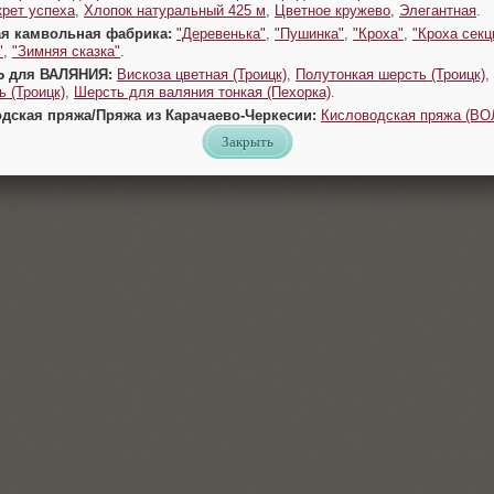
крет успеха
,
Хлопок натуральный 425 м
,
Цветное кружево
,
Элегантная
.
ая камвольная фабрика:
"Деревенька"
,
"Пушинка"
,
"Кроха"
,
"Кроха секц
"
,
"Зимняя сказка"
.
Ь для ВАЛЯНИЯ:
Вискоза цветная (Троицк)
,
Полутонкая шерсть (Троицк)
,
 (Троицк)
,
Шерсть для валяния тонкая (Пехорка)
.
одская пряжа/Пряжа из Карачаево-Черкесии:
Кисловодская пряжа (В
Закрыть