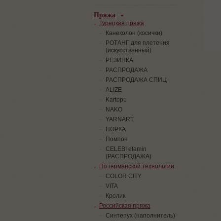
Пряжа
Турецкая пряжа
Канеколон (косички)
РОТАНГ для плетения
(искусственный)
PЕЗИНКА
РАСПРОДАЖА
РАСПРОДАЖА СПИЦ
ALIZE
Kartopu
NAKO
YARNART
НОРКА
Помпон
СELEBI etamin
(РАСПРОДАЖА)
По германской технологии
COLOR CITY
VITA
Кролик
Российская пряжа
Синтепух (наполнитель)