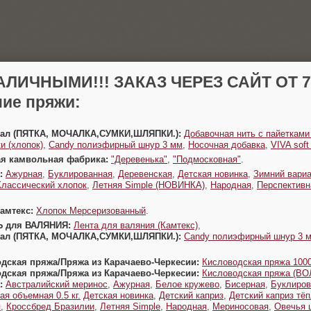
АЛИЧНЫМИ!!! ЗАКАЗ ЧЕРЕЗ САЙТ ОТ 70
ие пряжи:
Урал (ПЯТКА, МОЧАЛКА,СУМКИ,ШЛЯПКИ.):
Добавочная нить с пайетками
и (хлопок)
,
Candy полиэфирный шнур 3 мм
,
Носочная добавка
,
VIVA sof
ая камвольная фабрика:
"Деревенька"
,
"Подмосковная"
.
:
Ажурная
,
Буклированная
,
Деревенская
,
Детская новинка
,
Зимний вариа
Классический хлопок
,
Летняя Simple (НОВИНКА)
,
Народная
,
Перспективн
Камтекс:
Хлопок Мерсеризованный
.
Ь для ВАЛЯНИЯ:
Лента для валяния (Камтекс)
,
Урал (ПЯТКА, МОЧАЛКА,СУМКИ,ШЛЯПКИ.):
Candy полиэфирный шнур 3 
одская пряжа/Пряжа из Карачаево-Черкесии:
Кисловодская пряжа 1000
одская пряжа/Пряжа из Карачаево-Черкесии:
Кисловодская пряжа (В
:
Австралийский меринос
,
Ажурная
,
Белое кружево
,
Бисерная
,
Буклиров
ая объемная 0.5 кг.
Детская новинка
,
Детский каприз
,
Детский каприз тё
я
,
Кроссбред Бразилии
,
Летняя Simple
,
Народная
,
Мериносовая
,
Овечья 