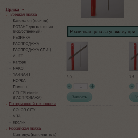
Пряжа
Турецкая пряжа
Канеколон (косички)
РОТАНГ для плетения
Розничная цена за упаковку при 
(искусственный)
PЕЗИНКА
РАСПРОДАЖА
РАСПРОДАЖА СПИЦ
ALIZE
Kartopu
NAKO
YARNART
3.0
3.5
НОРКА
Помпон
СELEBI etamin
Заказать
З
(РАСПРОДАЖА)
По германской технологии
COLOR CITY
VITA
Кролик
Российская пряжа
Синтепух (наполнитель)