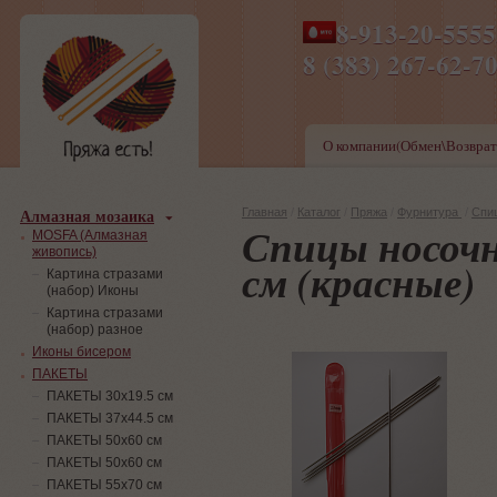
8-913-20-555
ПН-ПТ 8-17,СБ-ВС 9-1
8 (383) 267-6
О компании(Обмен\Возврат
Алмазная мозаика
Главная
/
Каталог
/
Пряжа
/
Фурнитура
/
Спи
Спицы носочны
MOSFA (Алмазная
живопись)
см (красные)
Картина стразами
(набор) Иконы
Картина стразами
(набор) разное
Иконы бисером
ПАКЕТЫ
ПАКЕТЫ 30х19.5 см
ПАКЕТЫ 37х44.5 см
ПАКЕТЫ 50х60 см
ПАКЕТЫ 50х60 см
ПАКЕТЫ 55х70 см