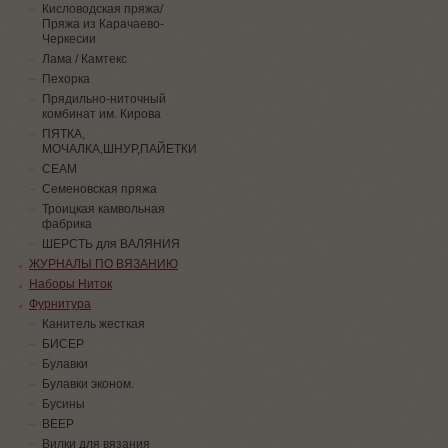
Кисловодская пряжа/
Пряжа из Карачаево-
Черкесии
Лама / Камтекс
Пехорка
Прядильно-ниточный
комбинат им. Кирова
ПЯТКА,
МОЧАЛКА,ШНУР,ПАЙЕТКИ
СЕАМ
Семеновская пряжа
Троицкая камвольная
фабрика
ШЕРСТЬ для ВАЛЯНИЯ
ЖУРНАЛЫ ПО ВЯЗАНИЮ
Наборы Ниток
Фурнитура
Канитель жесткая
БИСЕР
Булавки
Булавки эконом.
Бусины
ВЕЕР
Вилки для вязания