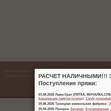
ГЛАВНЫЙ
Пряжа на Есенина ©
(383) 
РАСЧЕТ НАЛИЧНЫМИ!!! З
Создание сайтов
— 1gt.ru
Поступление пряжи:
г. Новосиб
03.08.2026 Лама-Урал (ПЯТКА, МОЧАЛКА,СУ
Королевские пайетки (хлопок)
,
Candy полиэфир
29.06.2026 Троицкая камвольная фабрика:
"
29.06.2026 Пехорка:
Ажурная
,
Буклированная
,