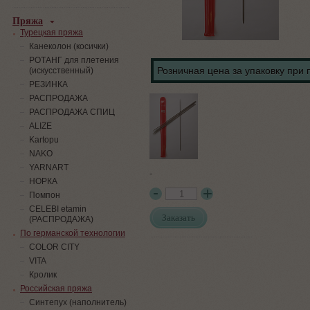
Пряжа
Турецкая пряжа
Канеколон (косички)
РОТАНГ для плетения
Розничная цена за упаковку при 
(искусственный)
PЕЗИНКА
РАСПРОДАЖА
РАСПРОДАЖА СПИЦ
ALIZE
Kartopu
NAKO
YARNART
-
НОРКА
Помпон
СELEBI etamin
Заказать
(РАСПРОДАЖА)
По германской технологии
COLOR CITY
VITA
Кролик
Российская пряжа
Синтепух (наполнитель)