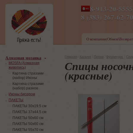
8-913-20-555
ПН-ПТ 8-17,СБ-ВС 9-1
8 (383) 267-6
О компании(Обмен\Возврат
Алмазная мозаика
Главная
/
Каталог
/
Пряжа
/
Фурнитура
/
Спи
Спицы носочны
MOSFA (Алмазная
живопись)
(красные)
Картина стразами
(набор) Иконы
Картина стразами
(набор) разное
Иконы бисером
ПАКЕТЫ
ПАКЕТЫ 30х19.5 см
ПАКЕТЫ 37х44.5 см
ПАКЕТЫ 50х60 см
ПАКЕТЫ 50х60 см
ПАКЕТЫ 55х70 см