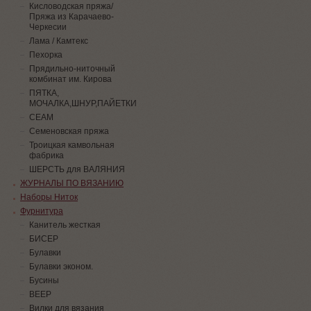
Кисловодская пряжа/
Пряжа из Карачаево-
Черкесии
Лама / Камтекс
Пехорка
Прядильно-ниточный
комбинат им. Кирова
ПЯТКА,
МОЧАЛКА,ШНУР,ПАЙЕТКИ
СЕАМ
Семеновская пряжа
Троицкая камвольная
фабрика
ШЕРСТЬ для ВАЛЯНИЯ
ЖУРНАЛЫ ПО ВЯЗАНИЮ
Наборы Ниток
Фурнитура
Канитель жесткая
БИСЕР
Булавки
Булавки эконом.
Бусины
ВЕЕР
Вилки для вязания