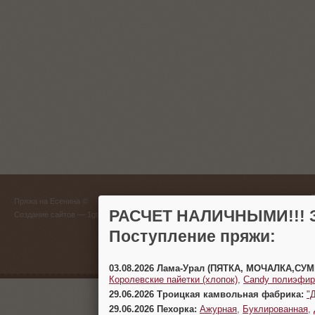
ГЛАВНЫЙ
Пряжа на Есенина ©
(383) 
РАСЧЕТ НАЛИЧНЫМИ!!! З
Создание сайтов
— 1gt.ru
Поступление пряжи:
г. Новосиб
03.08.2026 Лама-Урал (ПЯТКА, МОЧАЛКА,СУ
Королевские пайетки (хлопок)
,
Candy полиэфир
29.06.2026 Троицкая камвольная фабрика:
"
29.06.2026 Пехорка:
Ажурная
,
Буклированная
,