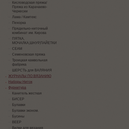
Кисловодская пряжа/
Пряжа из Карачаево-
Черкесии
Лама / Камтекс
Пехорка
Прядильно-ниточный
комбинат им. Кирова
ПЯТКА,
МОЧАЛКА,ШНУР,ПАЙЕТКИ
СЕАМ
Семеновская пряжа
Троицкая камвольная
фабрика
ШЕРСТЬ для ВАЛЯНИЯ
ЖУРНАЛЫ ПО ВЯЗАНИЮ
Наборы Ниток
Фурнитура
Канитель жесткая
БИСЕР
Булавки
Булавки эконом.
Бусины
ВЕЕР
Вилки для вязания