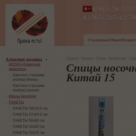
8-913-20-555
ПН-ПТ 8-17,СБ-ВС 9-1
8 (383) 267-6
О компании(Обмен\Возврат
Алмазная мозаика
Главная
/
Каталог
/
Пряжа
/
Фурнитура
/
Спи
Спицы носочны
MOSFA (Алмазная
живопись)
Китай 15
Картина стразами
(набор) Иконы
Картина стразами
(набор) разное
Иконы бисером
ПАКЕТЫ
ПАКЕТЫ 30х19.5 см
ПАКЕТЫ 37х44.5 см
ПАКЕТЫ 50х60 см
ПАКЕТЫ 50х60 см
ПАКЕТЫ 55х70 см