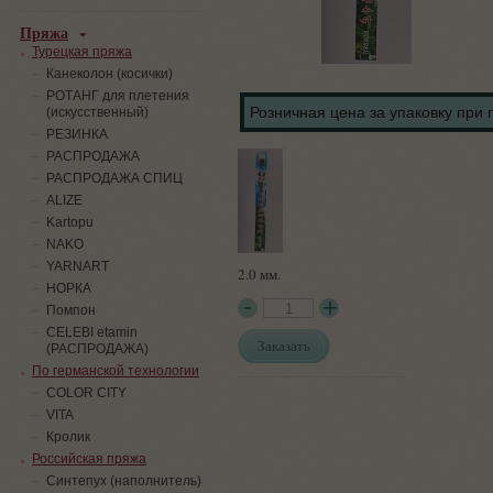
Пряжа
Турецкая пряжа
Канеколон (косички)
РОТАНГ для плетения
Розничная цена за упаковку при 
(искусственный)
PЕЗИНКА
РАСПРОДАЖА
РАСПРОДАЖА СПИЦ
ALIZE
Kartopu
NAKO
YARNART
2.0 мм.
НОРКА
Помпон
СELEBI etamin
Заказать
(РАСПРОДАЖА)
По германской технологии
COLOR CITY
VITA
Кролик
Российская пряжа
Синтепух (наполнитель)