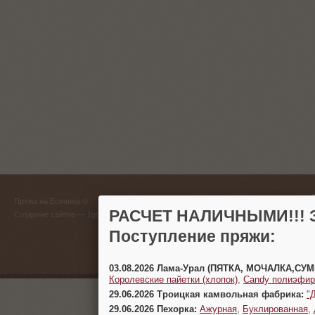
ГЛАВНЫЙ
Пряжа на Есенина ©
(383) 
РАСЧЕТ НАЛИЧНЫМИ!!! З
Создание сайтов
— 1gt.ru
Поступление пряжи:
г. Новосиб
03.08.2026 Лама-Урал (ПЯТКА, МОЧАЛКА,СУ
Королевские пайетки (хлопок)
,
Candy полиэфир
29.06.2026 Троицкая камвольная фабрика:
"
29.06.2026 Пехорка:
Ажурная
,
Буклированная
,