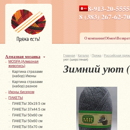
8-913-20-555
ПН-ПТ 8-17,СБ-ВС 9-1
8 (383) 267-6
О компании(Обмен\Возврат
Алмазная мозаика
Главная
/
Каталог
/
Пряжа
/
Российская пряж
уют (шерстяная)
MOSFA (Алмазная
Зимний уют 
живопись)
Картина стразами
(набор) Иконы
Картина стразами
(набор) разное
Иконы бисером
ПАКЕТЫ
ПАКЕТЫ 30х19.5 см
ПАКЕТЫ 37х44.5 см
ПАКЕТЫ 50х60 см
ПАКЕТЫ 50х60 см
ПАКЕТЫ 55х70 см