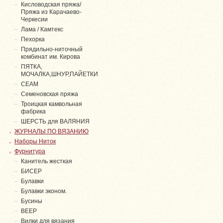
Кисловодская пряжа/
Пряжа из Карачаево-
Черкесии
Лама / Камтекс
Пехорка
Прядильно-ниточный
комбинат им. Кирова
ПЯТКА,
МОЧАЛКА,ШНУР,ПАЙЕТКИ
СЕАМ
Семеновская пряжа
Троицкая камвольная
фабрика
ШЕРСТЬ для ВАЛЯНИЯ
ЖУРНАЛЫ ПО ВЯЗАНИЮ
Наборы Ниток
Фурнитура
Канитель жесткая
БИСЕР
Булавки
Булавки эконом.
Бусины
ВЕЕР
Вилки для вязания