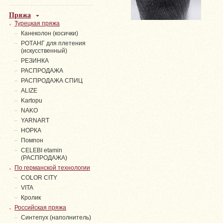
Пряжа
Турецкая пряжа
Канеколон (косички)
РОТАНГ для плетения
(искусственный)
PЕЗИНКА
РАСПРОДАЖА
РАСПРОДАЖА СПИЦ
ALIZE
Kartopu
NAKO
YARNART
НОРКА
Помпон
СELEBI etamin
(РАСПРОДАЖА)
По германской технологии
COLOR CITY
VITA
Кролик
Российская пряжа
Синтепух (наполнитель)