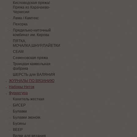
Кисловодская пряжа/
Пряжа из Карачаево-
Черкесии
Лама / Камтекс
Пехорка
Прядильно-ниточный
комбинат им. Кирова
ПЯТКА,
МОЧАЛКА,ШНУР,ПАЙЕТКИ
СЕАМ
Семеновская пряжа
Троицкая камвольная
фабрика
ШЕРСТЬ для ВАЛЯНИЯ
ЖУРНАЛЫ ПО ВЯЗАНИЮ
Наборы Ниток
Фурнитура
Канитель жесткая
БИСЕР
Булавки
Булавки эконом.
Бусины
ВЕЕР
Вилки для вязания