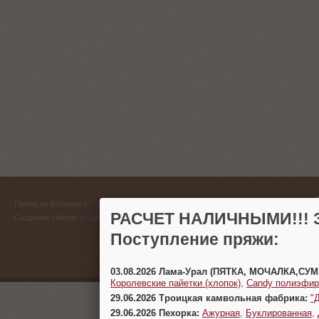
ГЛАВНЫЙ
Пряжа на Есенина ©
(383) 
РАСЧЕТ НАЛИЧНЫМИ!!! З
Создание сайтов
— 1gt.ru
Поступление пряжи:
г. Новосиб
03.08.2026 Лама-Урал (ПЯТКА, МОЧАЛКА,СУ
Королевские пайетки (хлопок)
,
Candy полиэфир
29.06.2026 Троицкая камвольная фабрика:
"
29.06.2026 Пехорка:
Ажурная
,
Буклированная
,