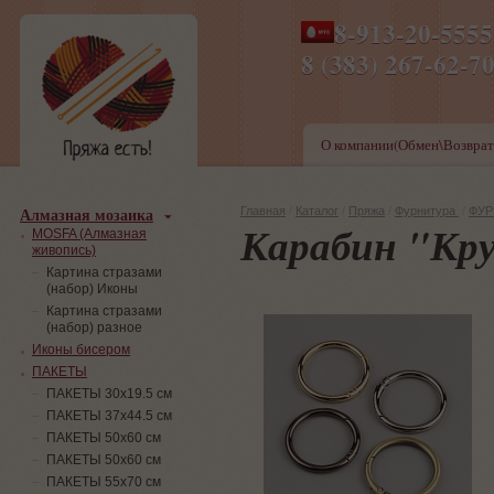
8-913-20-555
ПН-ПТ 8-17,СБ-ВС 9-1
8 (383) 267-6
О компании(Обмен\Возврат
Алмазная мозаика
Главная
/
Каталог
/
Пряжа
/
Фурнитура
/
ФУР
Карабин "Кр
MOSFA (Алмазная
живопись)
Картина стразами
(набор) Иконы
Картина стразами
(набор) разное
Иконы бисером
ПАКЕТЫ
ПАКЕТЫ 30х19.5 см
ПАКЕТЫ 37х44.5 см
ПАКЕТЫ 50х60 см
ПАКЕТЫ 50х60 см
ПАКЕТЫ 55х70 см