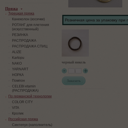
Пряжа
Турецкая пряжа
Канеколон (косички)
Розничная цена за упаковку при 
РОТАНГ для плетения
(искусственный)
PЕЗИНКА
РАСПРОДАЖА
РАСПРОДАЖА СПИЦ
ALIZE
Kartopu
черный никель
NAKO
YARNART
НОРКА
Заказать
Помпон
СELEBI etamin
(РАСПРОДАЖА)
По германской технологии
COLOR CITY
VITA
Кролик
Российская пряжа
Синтепух (наполнитель)