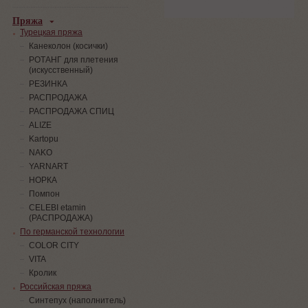
Пряжа
Турецкая пряжа
Канеколон (косички)
РОТАНГ для плетения
(искусственный)
PЕЗИНКА
РАСПРОДАЖА
РАСПРОДАЖА СПИЦ
ALIZE
Kartopu
NAKO
YARNART
НОРКА
Помпон
СELEBI etamin
(РАСПРОДАЖА)
По германской технологии
COLOR CITY
VITA
Кролик
Российская пряжа
Синтепух (наполнитель)