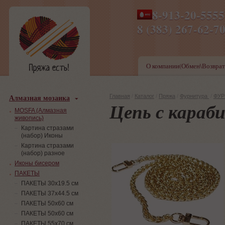
8-913-20-555
ПН-ПТ 8-17,СБ-ВС 9-1
8 (383) 267-6
О компании(Обмен\Возврат
Алмазная мозаика
Главная
/
Каталог
/
Пряжа
/
Фурнитура
/
ФУР
Цепь с караби
MOSFA (Алмазная
живопись)
Картина стразами
(набор) Иконы
Картина стразами
(набор) разное
Иконы бисером
ПАКЕТЫ
ПАКЕТЫ 30х19.5 см
ПАКЕТЫ 37х44.5 см
ПАКЕТЫ 50х60 см
ПАКЕТЫ 50х60 см
ПАКЕТЫ 55х70 см