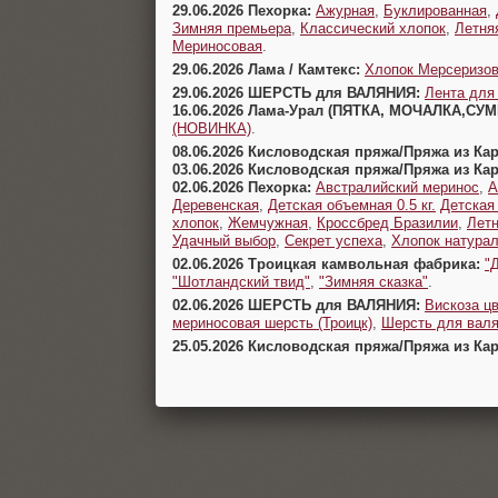
29.06.2026 Пехорка:
Ажурная
,
Буклированная
,
Зимняя премьера
,
Классический хлопок
,
Летня
Мериносовая
.
29.06.2026 Лама / Камтекс:
Хлопок Мерсеризо
29.06.2026 ШЕРСТЬ для ВАЛЯНИЯ:
Лента для
16.06.2026 Лама-Урал (ПЯТКА, МОЧАЛКА,СУ
(НОВИНКА)
.
08.06.2026 Кисловодская пряжа/Пряжа из Ка
03.06.2026 Кисловодская пряжа/Пряжа из Ка
02.06.2026 Пехорка:
Австралийский меринос
,
А
Деревенская
,
Детская объемная 0.5 кг.
Детская
хлопок
,
Жемчужная
,
Кроссбред Бразилии
,
Летн
Удачный выбор
,
Секрет успеха
,
Хлопок натура
02.06.2026 Троицкая камвольная фабрика:
"
"Шотландский твид"
,
"Зимняя сказка"
.
02.06.2026 ШЕРСТЬ для ВАЛЯНИЯ:
Вискоза цв
мериносовая шерсть (Троицк)
,
Шерсть для валя
25.05.2026 Кисловодская пряжа/Пряжа из Ка