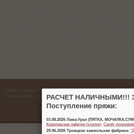
ГЛАВНЫЙ
Пряжа на Есенина ©
(383) 
РАСЧЕТ НАЛИЧНЫМИ!!! З
Создание сайтов
— 1gt.ru
Поступление пряжи:
г. Новосиб
03.08.2026 Лама-Урал (ПЯТКА, МОЧАЛКА,СУ
Королевские пайетки (хлопок)
,
Candy полиэфир
29.06.2026 Троицкая камвольная фабрика:
"