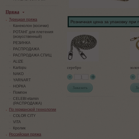
Пряжа
Турецкая пряжа
Розничная цена за упаковку при 
Канеколон (косички)
РОТАНГ для плетения
(искусственный)
PЕЗИНКА
РАСПРОДАЖА
РАСПРОДАЖА СПИЦ
ALIZE
серебро
золо
Kartopu
NAKO
YARNART
НОРКА
Заказать
З
Помпон
СELEBI etamin
(РАСПРОДАЖА)
По германской технологии
COLOR CITY
VITA
Кролик
Российская пряжа