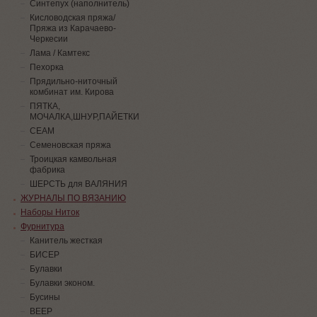
Синтепух (наполнитель)
Кисловодская пряжа/
Пряжа из Карачаево-
Черкесии
Лама / Камтекс
Пехорка
Прядильно-ниточный
комбинат им. Кирова
ПЯТКА,
МОЧАЛКА,ШНУР,ПАЙЕТКИ
СЕАМ
Семеновская пряжа
Троицкая камвольная
фабрика
ШЕРСТЬ для ВАЛЯНИЯ
ЖУРНАЛЫ ПО ВЯЗАНИЮ
Наборы Ниток
Фурнитура
Канитель жесткая
БИСЕР
Булавки
Булавки эконом.
Бусины
ВЕЕР