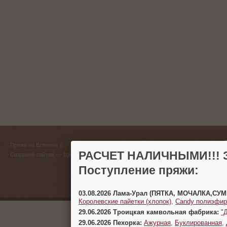
ГЛАВНЫЙ
Пряжа на Есенина ©
(383) 
РАСЧЕТ НАЛИЧНЫМИ!!! З
Создание сайтов
— 1gt.ru
Поступление пряжи:
г. Новосиб
03.08.2026 Лама-Урал (ПЯТКА, МОЧАЛКА,СУ
Королевские пайетки (хлопок)
,
Candy полиэфир
29.06.2026 Троицкая камвольная фабрика:
"
29.06.2026 Пехорка:
Ажурная
,
Буклированная
,