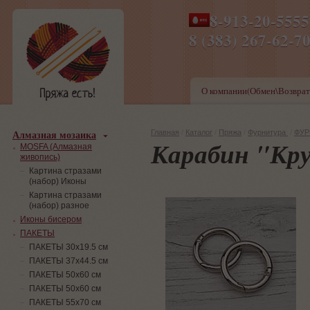
8-913-20-555
ПН-ПТ 8-17,СБ-ВС 9-1
8 (383) 267-6
О компании(Обмен\Возврат
Алмазная мозаика
Главная
/
Каталог
/
Пряжа
/
Фурнитура
/
ФУР
Карабин "Кр
MOSFA (Алмазная
живопись)
Картина стразами
(набор) Иконы
Картина стразами
(набор) разное
Иконы бисером
ПАКЕТЫ
ПАКЕТЫ 30х19.5 см
ПАКЕТЫ 37х44.5 см
ПАКЕТЫ 50х60 см
ПАКЕТЫ 50х60 см
ПАКЕТЫ 55х70 см