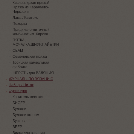
Кисловодская пряжа/
Пряжа из Карачаево-
Черкесии
Лама / Камтекс
Пехорка
Прядильно-ниточный
комбинат им. Кирова
ПЯТКА,
МОЧАЛКА,ШНУР,ПАЙЕТКИ
СЕАМ
Семеновская пряжа
Троицкая камвольная
фабрика
ШЕРСТЬ для ВАЛЯНИЯ
ЖУРНАЛЫ ПО ВЯЗАНИЮ
Наборы Ниток
Фурнитура
Канитель жесткая
БИСЕР
Булавки
Булавки эконом.
Бусины
ВЕЕР
Вилки для вязания