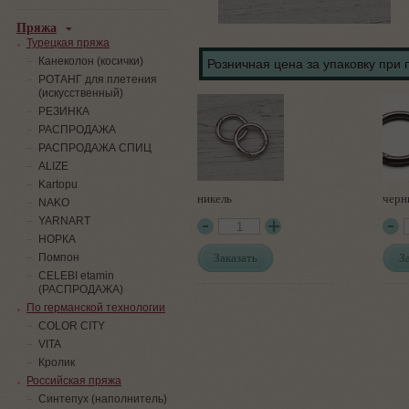
Пряжа
Турецкая пряжа
Канеколон (косички)
Розничная цена за упаковку при 
РОТАНГ для плетения
(искусственный)
PЕЗИНКА
РАСПРОДАЖА
РАСПРОДАЖА СПИЦ
ALIZE
Kartopu
никель
черн
NAKO
YARNART
НОРКА
Заказать
З
Помпон
СELEBI etamin
(РАСПРОДАЖА)
По германской технологии
COLOR CITY
VITA
Кролик
Российская пряжа
Синтепух (наполнитель)