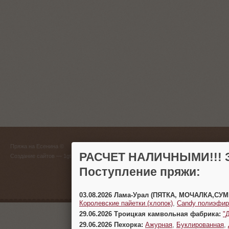
ГЛАВНЫЙ
Пряжа на Есенина ©
(383) 
РАСЧЕТ НАЛИЧНЫМИ!!! З
Создание сайтов
— 1gt.ru
Поступление пряжи:
г. Новосиб
03.08.2026 Лама-Урал (ПЯТКА, МОЧАЛКА,СУ
Королевские пайетки (хлопок)
,
Candy полиэфир
29.06.2026 Троицкая камвольная фабрика:
"
29.06.2026 Пехорка:
Ажурная
,
Буклированная
,