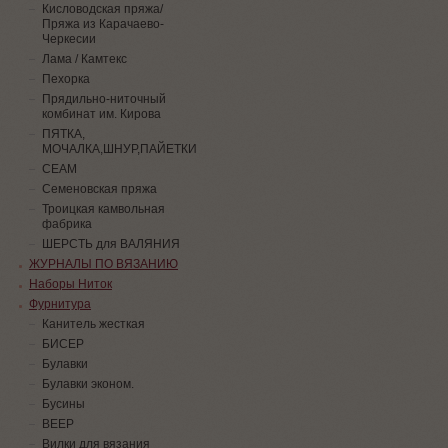
Кисловодская пряжа/
Пряжа из Карачаево-
Черкесии
Лама / Камтекс
Пехорка
Прядильно-ниточный
комбинат им. Кирова
ПЯТКА,
МОЧАЛКА,ШНУР,ПАЙЕТКИ
СЕАМ
Семеновская пряжа
Троицкая камвольная
фабрика
ШЕРСТЬ для ВАЛЯНИЯ
ЖУРНАЛЫ ПО ВЯЗАНИЮ
Наборы Ниток
Фурнитура
Канитель жесткая
БИСЕР
Булавки
Булавки эконом.
Бусины
ВЕЕР
Вилки для вязания