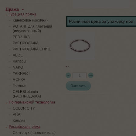
Пряжа
Турецкая пряжа
Канеколон (косички)
Розничная цена за упаковку при 
РОТАНГ для плетения
(искусственный)
PЕЗИНКА
РАСПРОДАЖА
РАСПРОДАЖА СПИЦ
ALIZE
Kartopu
-
-
NAKO
YARNART
НОРКА
Заказать
Помпон
СELEBI etamin
(РАСПРОДАЖА)
По германской технологии
COLOR CITY
VITA
Кролик
Российская пряжа
Синтепух (наполнитель)