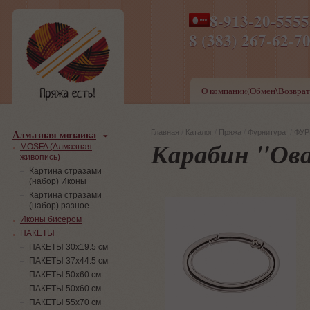
8-913-20-555
ПН-ПТ 8-17,СБ-ВС 9-1
8 (383) 267-6
О компании(Обмен\Возврат
Алмазная мозаика
Главная
/
Каталог
/
Пряжа
/
Фурнитура
/
ФУР
Карабин "Ов
MOSFA (Алмазная
живопись)
Картина стразами
(набор) Иконы
Картина стразами
(набор) разное
Иконы бисером
ПАКЕТЫ
ПАКЕТЫ 30х19.5 см
ПАКЕТЫ 37х44.5 см
ПАКЕТЫ 50х60 см
ПАКЕТЫ 50х60 см
ПАКЕТЫ 55х70 см