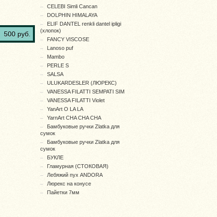
CELEBI Simli Cancan
DOLPHIN HIMALAYA
ELIF DANTEL renkli dantel ipligi
(хлопок)
500 руб.
FANCY VISCOSE
Lanoso puf
Mambo
PERLE S
SALSA
ULUKARDESLER (ЛЮРЕКС)
VANESSA FILATTI SEMPATI SIM
VANESSA FILATTI Violet
YanArt O LA LA
YarnArt CHA CHA CHA
Бамбуковые ручки Zlatka для
сумок
Бамбуковые ручки Zlatka для
сумок
БУКЛЕ
Гламурная (СТОКОВАЯ)
Лебяжий пух ANDORA
Люрекс на конусе
Пайетки 7мм