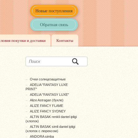
Новые поступления
Обратная связь
словия покупки и доставки
Контакты
Очки солнцезащитные
ADELIA "FANTASY LUXE
PRINT"
ADELIA "FANTASY LUXE"
Alize Astragan (букле)
ALIZE FANCY FLAME
ALIZE FANCY SYDNEY
ALTIN BASAK renkli dantel ipligi
(хлопок)
ALTIN BASAK simli dantel ipligi
(хлопок с люрексом)
ANDORA simba