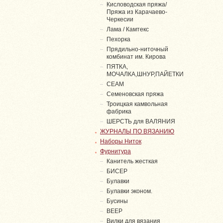
Кисловодская пряжа/
Пряжа из Карачаево-
Черкесии
Лама / Камтекс
Пехорка
Прядильно-ниточный
комбинат им. Кирова
ПЯТКА,
МОЧАЛКА,ШНУР,ПАЙЕТКИ
СЕАМ
Семеновская пряжа
Троицкая камвольная
фабрика
ШЕРСТЬ для ВАЛЯНИЯ
ЖУРНАЛЫ ПО ВЯЗАНИЮ
Наборы Ниток
Фурнитура
Канитель жесткая
БИСЕР
Булавки
Булавки эконом.
Бусины
ВЕЕР
Вилки для вязания