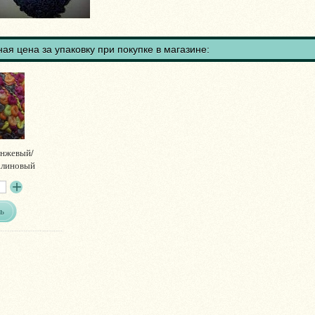
ая цена за упаковку при покупке в магазине:
нжевый/
алиновый
ь