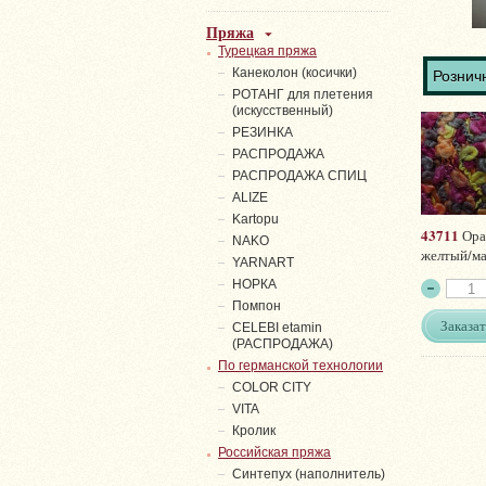
Пряжа
Турецкая пряжа
Канеколон (косички)
Розничн
РОТАНГ для плетения
(искусственный)
PЕЗИНКА
РАСПРОДАЖА
РАСПРОДАЖА СПИЦ
ALIZE
Kartopu
43711
Ора
NAKO
желтый/м
YARNART
НОРКА
Помпон
Заказат
СELEBI etamin
(РАСПРОДАЖА)
По германской технологии
COLOR CITY
VITA
Кролик
Российская пряжа
Синтепух (наполнитель)