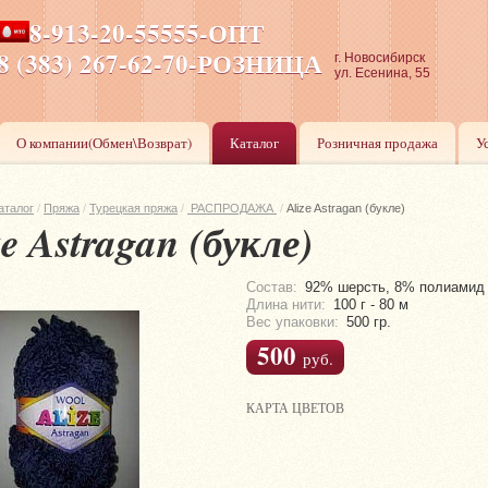
8-913-20-55555-ОПТ
ПН-ПТ 8-17,СБ-ВС 9-17
8 (383) 267-62-70-РОЗНИЦА
г. Новосибирск
ул. Есенина, 55
О компании(Обмен\Возврат)
Каталог
Розничная продажа
У
аталог
/
Пряжа
/
Турецкая пряжа
/
РАСПРОДАЖА
/
Alize Astragan (букле)
ze Astragan (букле)
Состав:
92% шерсть, 8% полиамид
Длина нити:
100 г - 80 м
Вес упаковки:
500 гр.
500
руб.
КАРТА ЦВЕТОВ