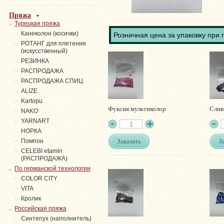
Пряжа
Турецкая пряжа
Канеколон (косички)
Розничная цена за упаковку при 
РОТАНГ для плетения
(искусственный)
PЕЗИНКА
РАСПРОДАЖА
РАСПРОДАЖА СПИЦ
ALIZE
Kartopu
Фуксия мультиколор
Слив
NAKO
YARNART
НОРКА
Заказать
З
Помпон
СELEBI etamin
(РАСПРОДАЖА)
По германской технологии
COLOR CITY
VITA
Кролик
Российская пряжа
Синтепух (наполнитель)