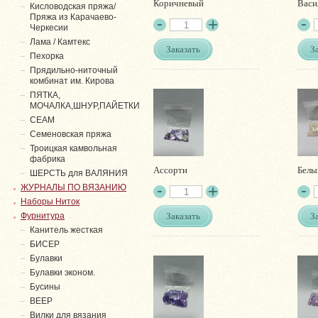
Коричневый
Васи
Кисловодская пряжа/
Пряжа из Карачаево-
Черкесии
Лама / Камтекс
Заказать
З
Пехорка
Прядильно-ниточный
комбинат им. Кирова
ПЯТКА,
МОЧАЛКА,ШНУР,ПАЙЕТКИ
СЕАМ
Семеновская пряжа
Троицкая камвольная
фабрика
Ассорти
Белы
ШЕРСТЬ для ВАЛЯНИЯ
ЖУРНАЛЫ ПО ВЯЗАНИЮ
Наборы Ниток
Заказать
З
Фурнитура
Канитель жесткая
БИСЕР
Булавки
Булавки эконом.
Бусины
ВЕЕР
Вилки для вязания