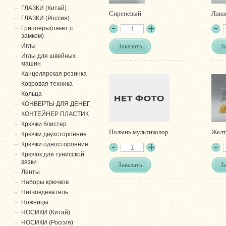
ГЛАЗКИ (Китай)
Сиреневый
Лава
ГЛАЗКИ (Россия)
Грипперы(пакет с
замком)
Заказать
З
Иглы
Иглы для швейных
машин
Канцелярская резинка
Ковровая техника
Кольца
КОНВЕРТЫ ДЛЯ ДЕНЕГ
КОНТЕЙНЕР ПЛАСТИК
Крючки блистер
Полынь мультиколор
Жел
Крючки двухсторонние
Крючки односторонние
Крючок для тунисской
вязки
Заказать
З
Ленты
Наборы крючков
Нитковдеватель
Ножницы
НОСИКИ (Китай)
НОСИКИ (Россия)