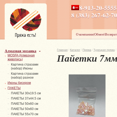
8-913-20-555
ПН-ПТ 8-17,СБ-ВС 9-1
8 (383) 267-6
О компании(Обмен\Возврат
Алмазная мозаика
Главная
/
Каталог
/
Пряжа
/
Турецкая пряжа
/
Пайетки 7м
MOSFA (Алмазная
живопись)
Картина стразами
(набор) Иконы
Картина стразами
(набор) разное
Иконы бисером
ПАКЕТЫ
ПАКЕТЫ 30х19.5 см
ПАКЕТЫ 37х44.5 см
ПАКЕТЫ 50х60 см
ПАКЕТЫ 50х60 см
ПАКЕТЫ 55х70 см