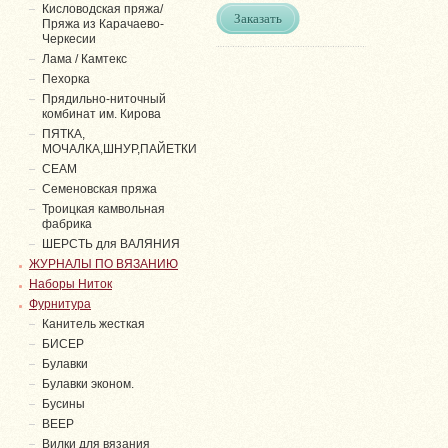
Кисловодская пряжа/
Заказать
Пряжа из Карачаево-
Черкесии
Лама / Камтекс
Пехорка
Прядильно-ниточный
комбинат им. Кирова
ПЯТКА,
МОЧАЛКА,ШНУР,ПАЙЕТКИ
СЕАМ
Семеновская пряжа
Троицкая камвольная
фабрика
ШЕРСТЬ для ВАЛЯНИЯ
ЖУРНАЛЫ ПО ВЯЗАНИЮ
Наборы Ниток
Фурнитура
Канитель жесткая
БИСЕР
Булавки
Булавки эконом.
Бусины
ВЕЕР
Вилки для вязания