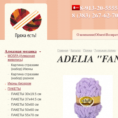
8-913-20-555
ПН-ПТ 8-17,СБ-ВС 9-1
8 (383) 267-6
О компании(Обмен\Возврат
Алмазная мозаика
Главная
/
Каталог
/
Пряжа
/
Турецкая пряжа
/
ADELIA "FA
MOSFA (Алмазная
живопись)
Картина стразами
(набор) Иконы
Картина стразами
(набор) разное
Иконы бисером
ПАКЕТЫ
ПАКЕТЫ 30х19.5 см
ПАКЕТЫ 37х44.5 см
ПАКЕТЫ 50х60 см
ПАКЕТЫ 50х60 см
ПАКЕТЫ 55х70 см