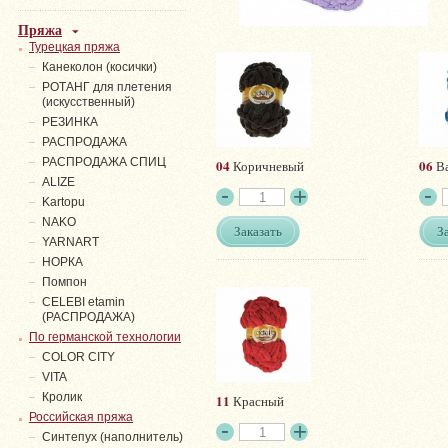
Пряжа
Турецкая пряжа
Канеколон (косички)
РОТАНГ для плетения
(искусственный)
PЕЗИНКА
РАСПРОДАЖА
РАСПРОДАЖА СПИЦ
04
06
Коричневый
Ва
ALIZE
Kartopu
NAKO
Заказать
З
YARNART
НОРКА
Помпон
СELEBI etamin
(РАСПРОДАЖА)
По германской технологии
COLOR CITY
VITA
Кролик
11
Красный
Российская пряжа
Синтепух (наполнитель)