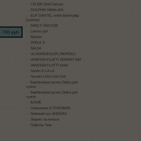
CELEBI Simli Cancan
DOLPHIN HIMALAYA
ELIF DANTEL renkli dantel ipligi
(хлопок)
FANCY VISCOSE
Lanoso puf
700 руб.
Mambo
PERLE S
SALSA
ULUKARDESLER (ЛЮРЕКС)
VANESSA FILATTI SEMPATI SIM
VANESSA FILATTI Violet
YanArt O LA LA
YarnArt CHA CHA CHA
Бамбуковые ручки Zlatka для
сумок
Бамбуковые ручки Zlatka для
сумок
БУКЛЕ
Гламурная (СТОКОВАЯ)
Лебяжий пух ANDORA
Люрекс на конусе
Пайетки 7мм