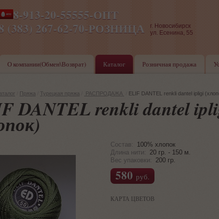
8-913-20-55555-ОПТ
ПН-ПТ 8-17,СБ-ВС 9-17
8 (383) 267-62-70-РОЗНИЦА
г. Новосибирск
ул. Есенина, 55
О компании(Обмен\Возврат)
Каталог
Розничная продажа
У
аталог
/
Пряжа
/
Турецкая пряжа
/
РАСПРОДАЖА
/
ELIF DANTEL renkli dantel ipligi (хлоп
F DANTEL renkli dantel ipli
опок)
Состав:
100% хлопок
Длина нити:
20 гр. - 150 м.
Вес упаковки:
200 гр.
580
руб.
КАРТА ЦВЕТОВ