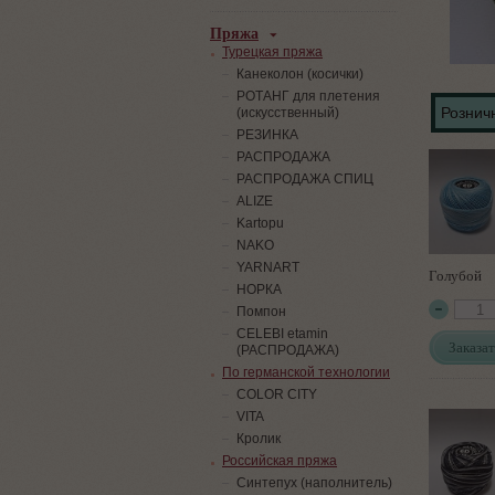
Пряжа
Турецкая пряжа
Канеколон (косички)
РОТАНГ для плетения
Розничн
(искусственный)
PЕЗИНКА
РАСПРОДАЖА
РАСПРОДАЖА СПИЦ
ALIZE
Kartopu
NAKO
YARNART
Голубой
НОРКА
Помпон
СELEBI etamin
Заказат
(РАСПРОДАЖА)
По германской технологии
COLOR CITY
VITA
Кролик
Российская пряжа
Синтепух (наполнитель)