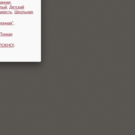
анная
,
плый
,
Детский
шерсть
,
Школьная
,
ионная"
,
Тонкая
ОЛОКНО)
.