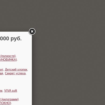
00 руб.
 (полиэстр)
,
t (НОВИНКА)
.
нт
,
Детский хлопок
,
ая
,
Секрет успеха
,
мм
,
VIVA soft
 (килограмм)
.
ОЛОКНО)
.