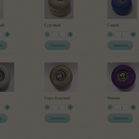
ний
Суровый
Синий
ь
Заказать
Заказать
Серо-бежевый
Фиалка
ь
Заказать
Заказать