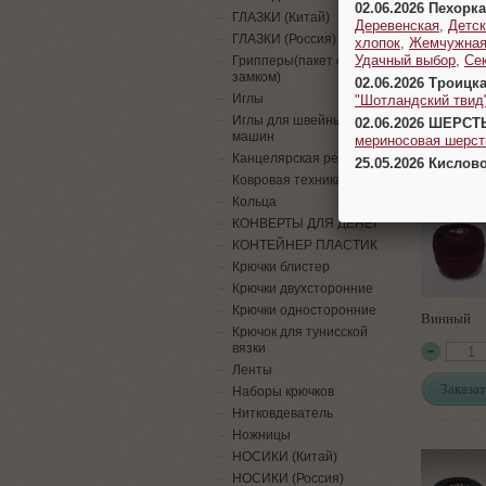
02.06.2026 Пехорка
ГЛАЗКИ (Китай)
Деревенская
,
Детск
ГЛАЗКИ (Россия)
хлопок
,
Жемчужна
Удачный выбор
,
Се
Грипперы(пакет с
Светлая м
замком)
02.06.2026 Троицк
Иглы
"Шотландский твид
Иглы для швейных
02.06.2026 ШЕРСТ
Заказат
машин
мериносовая шерсть
Канцелярская резинка
25.05.2026 Кислов
Ковровая техника
Кольца
КОНВЕРТЫ ДЛЯ ДЕНЕГ
КОНТЕЙНЕР ПЛАСТИК
Крючки блистер
Крючки двухсторонние
Крючки односторонние
Винный
Крючок для тунисской
вязки
Ленты
Заказат
Наборы крючков
Нитковдеватель
Ножницы
НОСИКИ (Китай)
НОСИКИ (Россия)