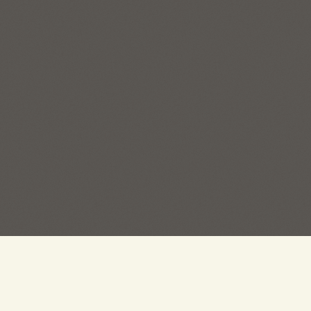
ГЛАВНЫЙ ОФИС:
ОТДЕЛ 
(383) 267-62-70
(383) 
г. Новосибирск, ул. Есенина, 55
г. Новосиб