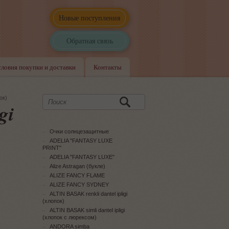
Новые поступления
Обратная связь
словия покупки и доставки
Контакты
ок)
gi
Очки солнцезащитные
ADELIA "FANTASY LUXE
PRINT"
ADELIA "FANTASY LUXE"
Alize Astragan (букле)
ALIZE FANCY FLAME
ALIZE FANCY SYDNEY
ALTIN BASAK renkli dantel ipligi
(хлопок)
ALTIN BASAK simli dantel ipligi
(хлопок с люрексом)
ANDORA simba