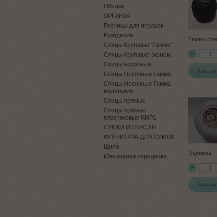
Ободки
ОРГАНЗА
Ресницы для игрушек
Рукоделие
Темно-си
Спицы Круговые "Гамма"
Спицы Круговые эконом.
Спицы носочные
Заказат
Спицы Носочные Гамма
Спицы Носочные Гамма
маленькие
Спицы прямые
Спицы прямые
пластиковые KNP1
СУМКИ ИЗ БУСИН
ФУРНИТУРА ДЛЯ СУМОК
Шило
Льдинка
Ювелирная серединка
Заказат