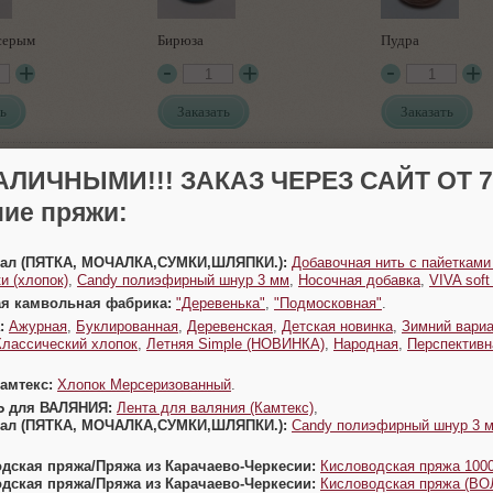
серым
Бирюза
Пудра
ь
Заказать
Заказать
АЛИЧНЫМИ!!! ЗАКАЗ ЧЕРЕЗ САЙТ ОТ 70
ие пряжи:
Урал (ПЯТКА, МОЧАЛКА,СУМКИ,ШЛЯПКИ.):
Добавочная нить с пайетками
и (хлопок)
,
Candy полиэфирный шнур 3 мм
,
Носочная добавка
,
VIVA sof
Джинс
Бирюза
ая камвольная фабрика:
"Деревенька"
,
"Подмосковная"
.
:
Ажурная
,
Буклированная
,
Деревенская
,
Детская новинка
,
Зимний вариа
Классический хлопок
,
Летняя Simple (НОВИНКА)
,
Народная
,
Перспективн
ь
Заказать
Заказать
Камтекс:
Хлопок Мерсеризованный
.
Ь для ВАЛЯНИЯ:
Лента для валяния (Камтекс)
,
Урал (ПЯТКА, МОЧАЛКА,СУМКИ,ШЛЯПКИ.):
Candy полиэфирный шнур 3 
одская пряжа/Пряжа из Карачаево-Черкесии:
Кисловодская пряжа 1000
одская пряжа/Пряжа из Карачаево-Черкесии:
Кисловодская пряжа (В