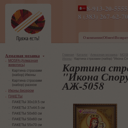
8-913-20-555
ПН-ПТ 8-17,СБ-ВС 9-1
8 (383) 267-6
О компании(Обмен\Возврат
Алмазная мозаика
Главная
/
Каталог
/
Алмазная мозаика
/
MOSF
Иконы
/
Картина стразами (набор) "Икона 
MOSFA (Алмазная
Картина стра
живопись)
Картина стразами
"Икона Спор
(набор) Иконы
АЖ-5058
Картина стразами
(набор) разное
Иконы бисером
ПАКЕТЫ
ПАКЕТЫ 30х19.5 см
ПАКЕТЫ 37х44.5 см
ПАКЕТЫ 50х60 см
ПАКЕТЫ 50х60 см
ПАКЕТЫ 55х70 см