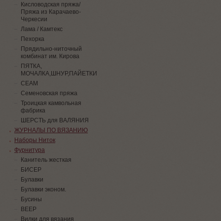
Кисловодская пряжа/
Пряжа из Карачаево-
Черкесии
Лама / Камтекс
Пехорка
Прядильно-ниточный
комбинат им. Кирова
ПЯТКА,
МОЧАЛКА,ШНУР,ПАЙЕТКИ
СЕАМ
Семеновская пряжа
Троицкая камвольная
фабрика
ШЕРСТЬ для ВАЛЯНИЯ
ЖУРНАЛЫ ПО ВЯЗАНИЮ
Наборы Ниток
Фурнитура
Канитель жесткая
БИСЕР
Булавки
Булавки эконом.
Бусины
ВЕЕР
Вилки для вязания