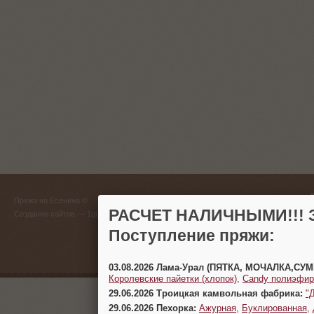
ГЛАВНЫЙ
Пряжа на Есенина ©
(383) 
РАСЧЕТ НАЛИЧНЫМИ!!! З
Создание сайтов
— 1gt.ru
Поступление пряжи:
г. Новосиб
03.08.2026 Лама-Урал (ПЯТКА, МОЧАЛКА,СУ
Королевские пайетки (хлопок)
,
Candy полиэфир
29.06.2026 Троицкая камвольная фабрика:
"
29.06.2026 Пехорка:
Ажурная
,
Буклированная
,