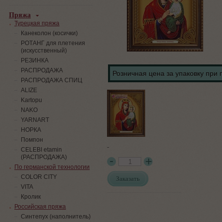
Пряжа
Турецкая пряжа
Канеколон (косички)
РОТАНГ для плетения
(искусственный)
PЕЗИНКА
РАСПРОДАЖА
Розничная цена за упаковку при 
РАСПРОДАЖА СПИЦ
ALIZE
Kartopu
NAKO
YARNART
НОРКА
Помпон
-
СELEBI etamin
(РАСПРОДАЖА)
По германской технологии
COLOR CITY
Заказать
VITA
Кролик
Российская пряжа
Синтепух (наполнитель)