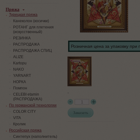
Пряжа
Турецкая пряжа
Канеколон (косички)
РОТАНГ для плетения
(искусственный)
PЕЗИНКА
РАСПРОДАЖА
Розничная цена за упаковку при 
РАСПРОДАЖА СПИЦ
ALIZE
Kartopu
NAKO
YARNART
НОРКА
Помпон
-
СELEBI etamin
(РАСПРОДАЖА)
По германской технологии
COLOR CITY
Заказать
VITA
Кролик
Российская пряжа
Синтепух (наполнитель)