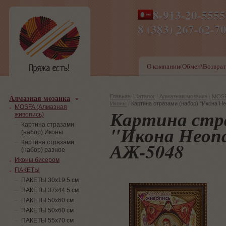
8-913-20-555
ПН-ПТ 8-17,СБ-ВС 9-1
8 (383) 267-6
О компании(Обмен\Возврат
Алмазная мозаика
Главная
/
Каталог
/
Алмазная мозаика
/
MOSF
Иконы
/
Картина стразами (набор) "Икона Н
MOSFA (Алмазная
Картина стра
живопись)
Картина стразами
"Икона Неоп
(набор) Иконы
АЖ-5048
Картина стразами
(набор) разное
Иконы бисером
ПАКЕТЫ
ПАКЕТЫ 30х19.5 см
ПАКЕТЫ 37х44.5 см
ПАКЕТЫ 50х60 см
ПАКЕТЫ 50х60 см
ПАКЕТЫ 55х70 см