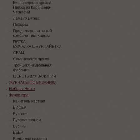
Кисловодская пряжа/
Пряжа из Карачаево-
Черкесии
Лама / Камтекс
Пехорка
Прядильно-ниточный
комбинат им. Кирова
ПЯТКА,
МОЧАЛКА,ШНУР,ПАЙЕТКИ
СЕАМ
Семеновская пряжа
Троицкая камвольная
фабрика
ШЕРСТЬ для ВАЛЯНИЯ
ЖУРНАЛЫ ПО ВЯЗАНИЮ
Наборы Ниток
Фурнитура
Канитель жесткая
БИСЕР
Булавки
Булавки эконом.
Бусины
ВЕЕР
Вилки для вязания