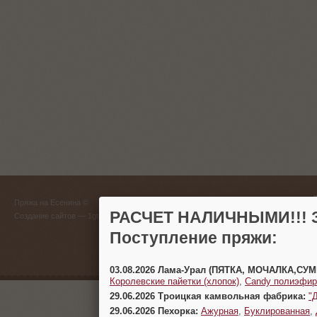
ГЛАВНЫЙ
Пряжа на Есенина ©
(383) 
РАСЧЕТ НАЛИЧНЫМИ!!! З
Создание сайтов
— 1gt.ru
Поступление пряжи:
г. Новосиб
03.08.2026 Лама-Урал (ПЯТКА, МОЧАЛКА,СУ
Королевские пайетки (хлопок)
,
Candy полиэфир
29.06.2026 Троицкая камвольная фабрика:
"
29.06.2026 Пехорка:
Ажурная
,
Буклированная
,