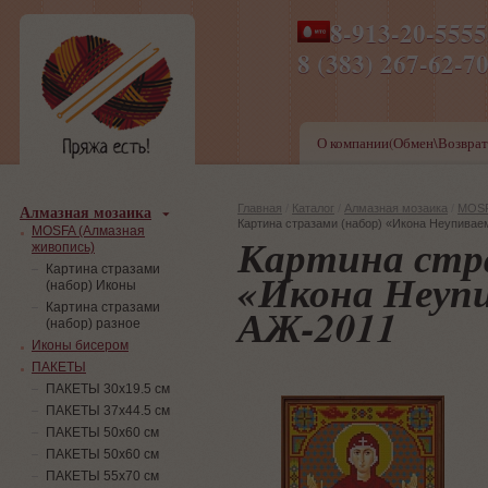
8-913-20-555
ПН-ПТ 8-17,СБ-ВС 9-1
8 (383) 267-6
О компании(Обмен\Возврат
Алмазная мозаика
Главная
/
Каталог
/
Алмазная мозаика
/
MOSF
Картина стразами (набор) «Икона Неупива
MOSFA (Алмазная
Картина стра
живопись)
Картина стразами
«Икона Неуп
(набор) Иконы
АЖ-2011
Картина стразами
(набор) разное
Иконы бисером
ПАКЕТЫ
ПАКЕТЫ 30х19.5 см
ПАКЕТЫ 37х44.5 см
ПАКЕТЫ 50х60 см
ПАКЕТЫ 50х60 см
ПАКЕТЫ 55х70 см