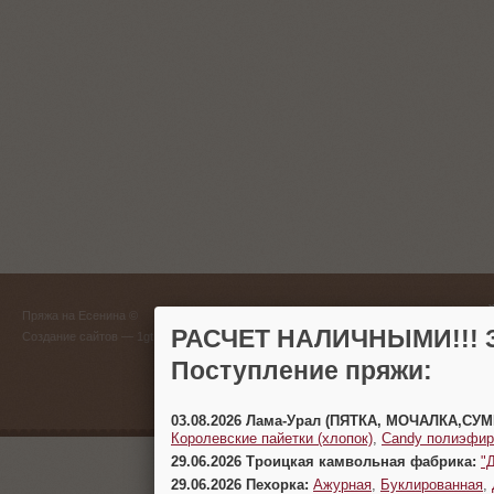
ГЛАВНЫЙ
Пряжа на Есенина ©
(383) 
РАСЧЕТ НАЛИЧНЫМИ!!! З
Создание сайтов
— 1gt.ru
Поступление пряжи:
г. Новосиб
03.08.2026 Лама-Урал (ПЯТКА, МОЧАЛКА,СУ
Королевские пайетки (хлопок)
,
Candy полиэфир
29.06.2026 Троицкая камвольная фабрика:
"
29.06.2026 Пехорка:
Ажурная
,
Буклированная
,