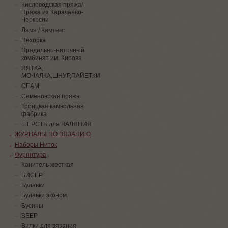
Кисловодская пряжа/
Пряжа из Карачаево-
Черкесии
Лама / Камтекс
Пехорка
Прядильно-ниточный
комбинат им. Кирова
ПЯТКА,
МОЧАЛКА,ШНУР,ПАЙЕТКИ
СЕАМ
Семеновская пряжа
Троицкая камвольная
фабрика
ШЕРСТЬ для ВАЛЯНИЯ
ЖУРНАЛЫ ПО ВЯЗАНИЮ
Наборы Ниток
Фурнитура
Канитель жесткая
БИСЕР
Булавки
Булавки эконом.
Бусины
ВЕЕР
Вилки для вязания