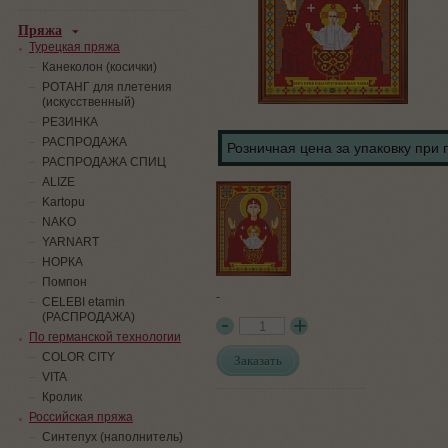
Пряжа
Турецкая пряжа
Канеколон (косички)
РОТАНГ для плетения
(искусственный)
PЕЗИНКА
РАСПРОДАЖА
Розничная цена за упаковку при 
РАСПРОДАЖА СПИЦ
ALIZE
Kartopu
NAKO
YARNART
НОРКА
Помпон
-
СELEBI etamin
(РАСПРОДАЖА)
По германской технологии
COLOR CITY
Заказать
VITA
Кролик
Российская пряжа
Синтепух (наполнитель)