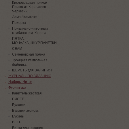
Кисловодская пряжа/
Пряжа из Карачаево-
Черкесии
Лама / Камтекс
Пехорка
Прядильно-ниточный
комбинат им. Кирова
ПЯТКА,
МОЧАЛКА,ШНУР,ПАЙЕТКИ
СЕАМ
Семеновская пряжа
Троицкая камвольная
фабрика
ШЕРСТЬ для ВАЛЯНИЯ
ЖУРНАЛЫ ПО ВЯЗАНИЮ
Наборы Ниток
Фурнитура
Канитель жесткая
БИСЕР
Булавки
Булавки эконом.
Бусины
ВЕЕР
Вилки для вязания