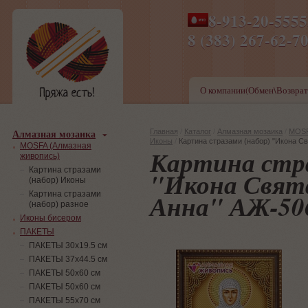
8-913-20-555
ПН-ПТ 8-17,СБ-ВС 9-1
8 (383) 267-6
О компании(Обмен\Возврат
Алмазная мозаика
Главная
/
Каталог
/
Алмазная мозаика
/
MOSF
Иконы
/
Картина стразами (набор) "Икона С
MOSFA (Алмазная
Картина стра
живопись)
Картина стразами
"Икона Свят
(набор) Иконы
Анна" АЖ-50
Картина стразами
(набор) разное
Иконы бисером
ПАКЕТЫ
ПАКЕТЫ 30х19.5 см
ПАКЕТЫ 37х44.5 см
ПАКЕТЫ 50х60 см
ПАКЕТЫ 50х60 см
ПАКЕТЫ 55х70 см