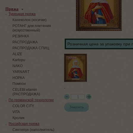
Пряжа
Турецкая пряжа
Канеколон (косички)
РОТАНГ для плетения
(искусственный)
PЕЗИНКА
РАСПРОДАЖА
Розничная цена за упаковку при 
РАСПРОДАЖА СПИЦ
ALIZE
Kartopu
NAKO
YARNART
НОРКА
Помпон
-
СELEBI etamin
(РАСПРОДАЖА)
По германской технологии
COLOR CITY
Заказать
VITA
Кролик
Российская пряжа
Синтепух (наполнитель)