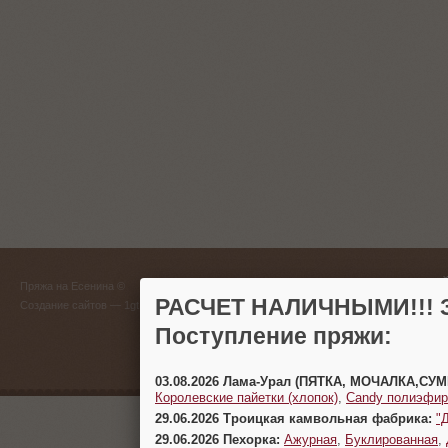
ГЛАВНЫЙ
Пряжа на Есенина ©
(383) 
РАСЧЕТ НАЛИЧНЫМИ!!! З
Создание сайтов
— 1gt.ru
Поступление пряжи:
г. Новосиб
03.08.2026 Лама-Урал (ПЯТКА, МОЧАЛКА,СУ
Королевские пайетки (хлопок)
,
Candy полиэфир
29.06.2026 Троицкая камвольная фабрика:
"
29.06.2026 Пехорка:
Ажурная
,
Буклированная
,