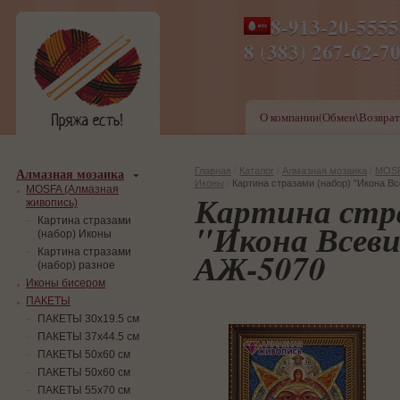
8-913-20-555
ПН-ПТ 8-17,СБ-ВС 9-1
8 (383) 267-6
О компании(Обмен\Возврат
Алмазная мозаика
Главная
/
Каталог
/
Алмазная мозаика
/
MOSF
Иконы
/
Картина стразами (набор) "Икона 
MOSFA (Алмазная
Картина стра
живопись)
Картина стразами
"Икона Всев
(набор) Иконы
АЖ-5070
Картина стразами
(набор) разное
Иконы бисером
ПАКЕТЫ
ПАКЕТЫ 30х19.5 см
ПАКЕТЫ 37х44.5 см
ПАКЕТЫ 50х60 см
ПАКЕТЫ 50х60 см
ПАКЕТЫ 55х70 см