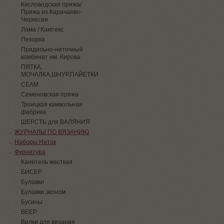
Кисловодская пряжа/
Пряжа из Карачаево-
Черкесии
Лама / Камтекс
Пехорка
Прядильно-ниточный
комбинат им. Кирова
ПЯТКА,
МОЧАЛКА,ШНУР,ПАЙЕТКИ
СЕАМ
Семеновская пряжа
Троицкая камвольная
фабрика
ШЕРСТЬ для ВАЛЯНИЯ
ЖУРНАЛЫ ПО ВЯЗАНИЮ
Наборы Ниток
Фурнитура
Канитель жесткая
БИСЕР
Булавки
Булавки эконом.
Бусины
ВЕЕР
Вилки для вязания