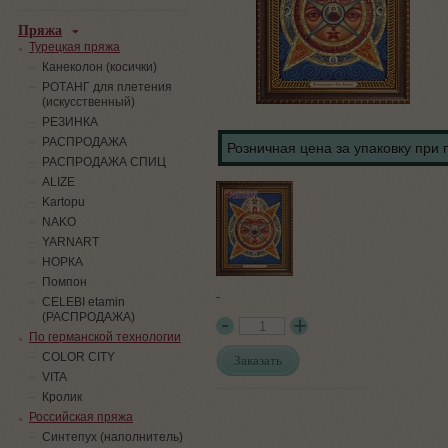
Пряжа
Турецкая пряжа
Канеколон (косички)
РОТАНГ для плетения
(искусственный)
PЕЗИНКА
РАСПРОДАЖА
Розничная цена за упаковку при 
РАСПРОДАЖА СПИЦ
ALIZE
Kartopu
NAKO
YARNART
НОРКА
Помпон
-
СELEBI etamin
(РАСПРОДАЖА)
По германской технологии
COLOR CITY
Заказать
VITA
Кролик
Российская пряжа
Синтепух (наполнитель)