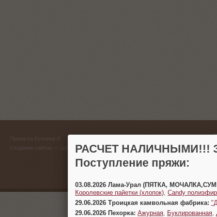
ГЛАВНЫЙ
Пряжа на Есенина ©
(383) 
РАСЧЕТ НАЛИЧНЫМИ!!! З
Создание сайтов
— 1gt.ru
Поступление пряжи:
г. Новосиб
03.08.2026 Лама-Урал (ПЯТКА, МОЧАЛКА,СУ
Королевские пайетки (хлопок)
,
Candy полиэфир
29.06.2026 Троицкая камвольная фабрика:
"
29.06.2026 Пехорка:
Ажурная
,
Буклированная
,