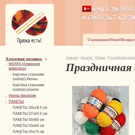
8-913-20-555
ПН-ПТ 8-17,СБ-ВС 9-1
8 (383) 267-6
О компании(Обмен\Возврат
Алмазная мозаика
Главная
/
Каталог
/
Пряжа
/
Российская пряж
Праздничная 
MOSFA (Алмазная
живопись)
Картина стразами
(набор) Иконы
Картина стразами
(набор) разное
Иконы бисером
ПАКЕТЫ
ПАКЕТЫ 30х19.5 см
ПАКЕТЫ 37х44.5 см
ПАКЕТЫ 50х60 см
ПАКЕТЫ 50х60 см
ПАКЕТЫ 55х70 см