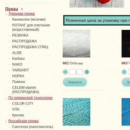
Пряжа
Турецкая пряжа
Канеколон (косички)
Розничная цена за упаковку при 
РОТАНГ для плетения
(искусственный)
PЕЗИНКА
РАСПРОДАЖА
РАСПРОДАЖА СПИЦ
ALIZE
Kartopu
002
003
Отбелка
Ч
NAKO
YARNART
НОРКА
Заказать
З
Помпон
СELEBI etamin
(РАСПРОДАЖА)
По германской технологии
COLOR CITY
VITA
Кролик
Российская пряжа
Синтепух (наполнитель)