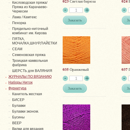
023
024
Светлая бирюза
Б
Кисловодская пряжа/
Пряжа из Карачаево-
Черкесии
Лама / Камтекс
Заказать
З
Пехорка
Прядильно-ниточный
комбинат им. Кирова
ПЯТКА,
МОЧАЛКА,ШНУР,ПАЙЕТКИ
СЕАМ
Семеновская пряжа
Троицкая камвольная
фабрика
035
037
Оранжевый
П
ШЕРСТЬ для ВАЛЯНИЯ
ЖУРНАЛЫ ПО ВЯЗАНИЮ
Наборы Ниток
Заказать
З
Фурнитура
Канитель жесткая
БИСЕР
Булавки
Булавки эконом.
Бусины
ВЕЕР
Вилки для вязания