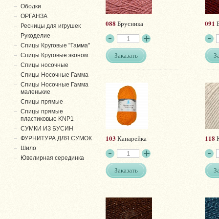
Ободки
ОРГАНЗА
088
091
Брусника
Ресницы для игрушек
Рукоделие
Спицы Круговые "Гамма"
Заказать
З
Спицы Круговые эконом.
Спицы носочные
Спицы Носочные Гамма
Спицы Носочные Гамма
маленькие
Спицы прямые
Спицы прямые
пластиковые KNP1
СУМКИ ИЗ БУСИН
103
118
Канарейка
К
ФУРНИТУРА ДЛЯ СУМОК
Шило
Ювелирная серединка
Заказать
З