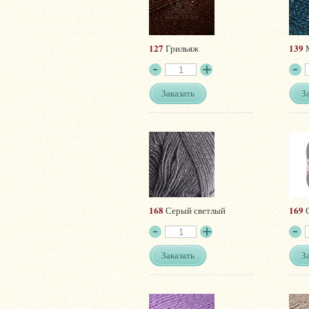
127
139
Грильяж
М
Заказать
З
168
169
Серый светлый
Заказать
З