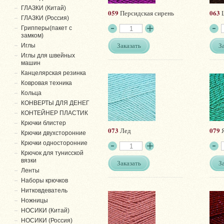
ГЛАЗКИ (Китай)
059
063
Персидская сирень
Ш
ГЛАЗКИ (Россия)
Грипперы(пакет с
замком)
Заказать
З
Иглы
Иглы для швейных
машин
Канцелярская резинка
Ковровая техника
Кольца
КОНВЕРТЫ ДЛЯ ДЕНЕГ
КОНТЕЙНЕР ПЛАСТИК
Крючки блистер
073
079
Лед
Я
Крючки двухсторонние
Крючки односторонние
Крючок для тунисской
вязки
Заказать
З
Ленты
Наборы крючков
Нитковдеватель
Ножницы
НОСИКИ (Китай)
НОСИКИ (Россия)