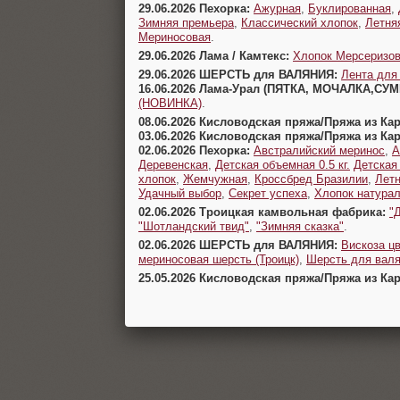
29.06.2026 Пехорка:
Ажурная
,
Буклированная
,
Зимняя премьера
,
Классический хлопок
,
Летня
Мериносовая
.
29.06.2026 Лама / Камтекс:
Хлопок Мерсеризо
29.06.2026 ШЕРСТЬ для ВАЛЯНИЯ:
Лента для
16.06.2026 Лама-Урал (ПЯТКА, МОЧАЛКА,СУ
(НОВИНКА)
.
08.06.2026 Кисловодская пряжа/Пряжа из Ка
03.06.2026 Кисловодская пряжа/Пряжа из Ка
02.06.2026 Пехорка:
Австралийский меринос
,
А
Деревенская
,
Детская объемная 0.5 кг.
Детская
хлопок
,
Жемчужная
,
Кроссбред Бразилии
,
Летн
Удачный выбор
,
Секрет успеха
,
Хлопок натура
02.06.2026 Троицкая камвольная фабрика:
"
"Шотландский твид"
,
"Зимняя сказка"
.
02.06.2026 ШЕРСТЬ для ВАЛЯНИЯ:
Вискоза цв
мериносовая шерсть (Троицк)
,
Шерсть для валя
25.05.2026 Кисловодская пряжа/Пряжа из Ка