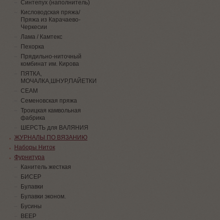
Синтепух (наполнитель)
Кисловодская пряжа/
Пряжа из Карачаево-
Черкесии
Лама / Камтекс
Пехорка
Прядильно-ниточный
комбинат им. Кирова
ПЯТКА,
МОЧАЛКА,ШНУР,ПАЙЕТКИ
СЕАМ
Семеновская пряжа
Троицкая камвольная
фабрика
ШЕРСТЬ для ВАЛЯНИЯ
ЖУРНАЛЫ ПО ВЯЗАНИЮ
Наборы Ниток
Фурнитура
Канитель жесткая
БИСЕР
Булавки
Булавки эконом.
Бусины
ВЕЕР