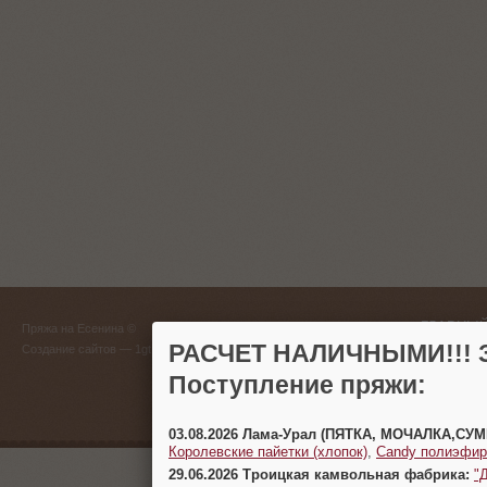
ГЛАВНЫЙ
Пряжа на Есенина ©
(383) 
РАСЧЕТ НАЛИЧНЫМИ!!! З
Создание сайтов
— 1gt.ru
Поступление пряжи:
г. Новосиб
03.08.2026 Лама-Урал (ПЯТКА, МОЧАЛКА,СУ
Королевские пайетки (хлопок)
,
Candy полиэфир
29.06.2026 Троицкая камвольная фабрика:
"