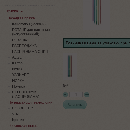
Пряжа
Турецкая пряжа
Канеколон (косички)
РОТАНГ для плетения
(искусственный)
PЕЗИНКА
Розничная цена за упаковку при 
РАСПРОДАЖА
РАСПРОДАЖА СПИЦ
ALIZE
Kartopu
NAKO
YARNART
НОРКА
№6
Помпон
СELEBI etamin
(РАСПРОДАЖА)
По германской технологии
Заказать
COLOR CITY
VITA
Кролик
Российская пряжа