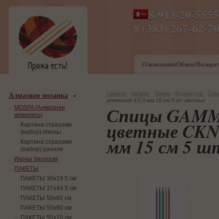
8-913-20-555
ПН-ПТ 8-17,СБ-ВС 9-1
8 (383) 267-6
О компании(Обмен\Возврат
Алмазная мозаика
Главная
/
Каталог
/
Пряжа
/
Фурнитура
/
Спи
алюминий d 6.0 мм 15 см 5 шт цветные
Спицы GAMMA
MOSFA (Алмазная
живопись)
цветные CKN5
Картина стразами
(набор) Иконы
мм 15 см 5 ш
Картина стразами
(набор) разное
Иконы бисером
ПАКЕТЫ
ПАКЕТЫ 30х19.5 см
ПАКЕТЫ 37х44.5 см
ПАКЕТЫ 50х60 см
ПАКЕТЫ 50х60 см
ПАКЕТЫ 55х70 см