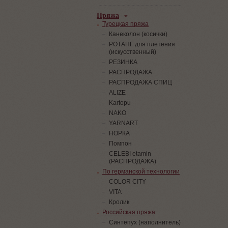
Пряжа
Турецкая пряжа
Канеколон (косички)
РОТАНГ для плетения
(искусственный)
PЕЗИНКА
РАСПРОДАЖА
РАСПРОДАЖА СПИЦ
ALIZE
Kartopu
NAKO
YARNART
НОРКА
Помпон
СELEBI etamin
(РАСПРОДАЖА)
По германской технологии
COLOR CITY
VITA
Кролик
Российская пряжа
Синтепух (наполнитель)