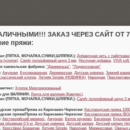
АЛИЧНЫМИ!!! ЗАКАЗ ЧЕРЕЗ САЙТ ОТ 70
ие пряжи:
Урал (ПЯТКА, МОЧАЛКА,СУМКИ,ШЛЯПКИ.):
Добавочная нить с пайетками
и (хлопок)
,
Candy полиэфирный шнур 3 мм
,
Носочная добавка
,
VIVA sof
ая камвольная фабрика:
"Деревенька"
,
"Подмосковная"
.
:
Ажурная
,
Буклированная
,
Деревенская
,
Детская новинка
,
Зимний вариа
Классический хлопок
,
Летняя Simple (НОВИНКА)
,
Народная
,
Перспективн
Камтекс:
Хлопок Мерсеризованный
.
Ь для ВАЛЯНИЯ:
Лента для валяния (Камтекс)
,
Урал (ПЯТКА, МОЧАЛКА,СУМКИ,ШЛЯПКИ.):
Candy полиэфирный шнур 3 
одская пряжа/Пряжа из Карачаево-Черкесии:
Кисловодская пряжа 1000
одская пряжа/Пряжа из Карачаево-Черкесии:
Кисловодская пряжа (В
:
Австралийский меринос
,
Ажурная
,
Белое кружево
,
Бисерная
,
Буклиров
ая объемная 0.5 кг.
Детская новинка
,
Детский каприз
,
Детский каприз тё
я
,
Кроссбред Бразилии
,
Летняя Simple
,
Народная
,
Мериносовая
,
Овечья 