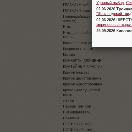
Удачный выбор
,
Се
ГЛАЗКИ (Китай)
02.06.2026 Троицк
ГЛАЗКИ (Россия)
"Шотландский твид
Грипперы(пакет с
02.06.2026 ШЕРСТ
замком)
мериносовая шерсть
Иглы
25.05.2026 Кислов
Иглы для швейных
машин
Канцелярская резинка
Ковровая техника
Кольца
КОНВЕРТЫ ДЛЯ ДЕНЕГ
КОНТЕЙНЕР ПЛАСТИК
Крючки блистер
Крючки двухсторонние
Крючки односторонние
Крючок для тунисской
вязки
Ленты
Наборы крючков
Нитковдеватель
Ножницы
НОСИКИ (Китай)
НОСИКИ (Россия)