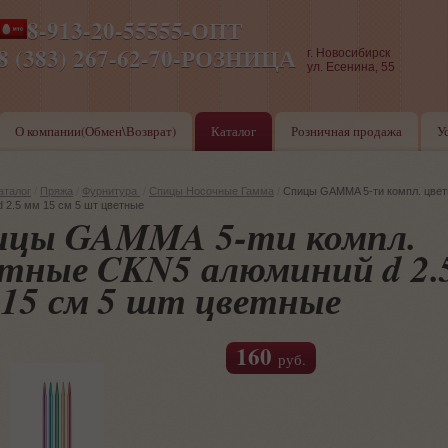
8-913-20-55555-ОПТ
ПН-ПТ 8-17,СБ-ВС 9-17
8 (383) 267-62-70-РОЗНИЦА
г. Новосибирск
ул. Есенина, 55
О компании(Обмен\Возврат)
Каталог
Розничная продажа
У
аталог
/
Пряжа
/
Фурнитура
/
Спицы Носочные Гамма
/
Спицы GAMMA 5-ти компл. цве
 2.5 мм 15 см 5 шт цветные
ицы GAMMA 5-ти компл.
тные CKN5 алюминий d 2.
15 см 5 шт цветные
160
руб.