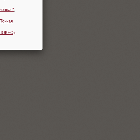
ионная"
,
Тонкая
ОЛОКНО)
.