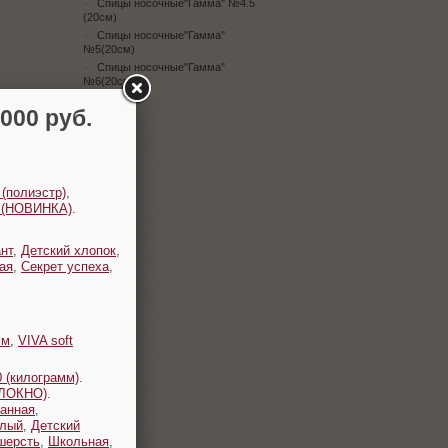
Спицы носочные"Гамма" №4.5
(20см)
Спицы носочные"Гамма"
№5(20см)
Спицы носочные"Гамма"
№6(20см)
00 руб.
 (полиэстр)
,
t (НОВИНКА)
.
нт
,
Детский хлопок
,
ая
,
Секрет успеха
,
мм
,
VIVA soft
 (килограмм)
.
ОЛОКНО)
.
анная
,
плый
,
Детский
шерсть
,
Школьная
,