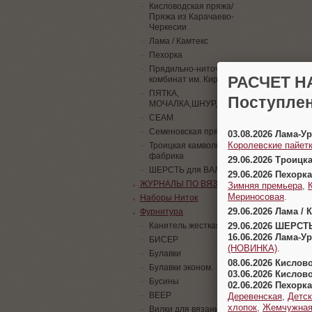
Кисловодская пряжа/
Пряжа из Карачаево-
Черкесии
Лама / Камтекс
Пехорка
Прядильно-ниточный
РАСЧЕТ Н
комбинат им. Кирова
ПЯТКА,
Поступлен
МОЧАЛКА,ШНУР,ПАЙЕТКИ
СЕАМ
Семеновская пряжа
03.08.2026 Лама-
Королевские пайетк
Троицкая камвольная
фабрика
29.06.2026 Троицк
ШЕРСТЬ для ВАЛЯНИЯ
29.06.2026 Пехорка
ЖУРНАЛЫ ПО ВЯЗАНИЮ
Зимняя премьера
,
Мериносовая
.
Наборы Ниток
29.06.2026 Лама / 
Фурнитура
29.06.2026 ШЕРСТ
Канитель жесткая
16.06.2026 Лама-
БИСЕР
(НОВИНКА)
.
Булавки
08.06.2026 Кислов
Булавки эконом.
03.06.2026 Кислов
Бусины
02.06.2026 Пехорка
ВЕЕР
Деревенская
,
Детск
хлопок
,
Жемчужна
Вилки для вязания