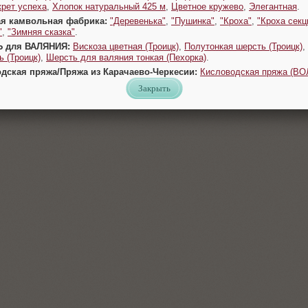
крет успеха
,
Хлопок натуральный 425 м
,
Цветное кружево
,
Элегантная
.
ая камвольная фабрика:
"Деревенька"
,
"Пушинка"
,
"Кроха"
,
"Кроха секц
"
,
"Зимняя сказка"
.
Ь для ВАЛЯНИЯ:
Вискоза цветная (Троицк)
,
Полутонкая шерсть (Троицк)
,
 (Троицк)
,
Шерсть для валяния тонкая (Пехорка)
.
одская пряжа/Пряжа из Карачаево-Черкесии:
Кисловодская пряжа (В
Закрыть