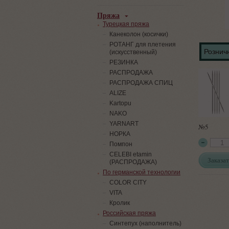
Пряжа
Турецкая пряжа
Канеколон (косички)
РОТАНГ для плетения
Розничн
(искусственный)
PЕЗИНКА
РАСПРОДАЖА
РАСПРОДАЖА СПИЦ
ALIZE
Kartopu
NAKO
YARNART
№5
НОРКА
Помпон
СELEBI etamin
Заказат
(РАСПРОДАЖА)
По германской технологии
COLOR CITY
VITA
Кролик
Российская пряжа
Синтепух (наполнитель)