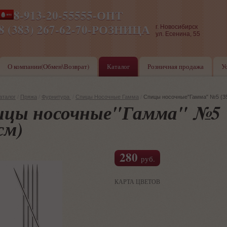
8-913-20-55555-ОПТ
ПН-ПТ 8-17,СБ-ВС 9-17
8 (383) 267-62-70-РОЗНИЦА
г. Новосибирск
ул. Есенина, 55
О компании(Обмен\Возврат)
Каталог
Розничная продажа
У
аталог
/
Пряжа
/
Фурнитура
/
Спицы Носочные Гамма
/
Спицы носочные"Гамма" №5 (3
ицы носочные"Гамма" №5
см)
280
руб.
КАРТА ЦВЕТОВ