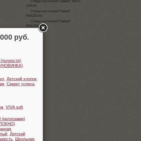
Спицы носочные"Гамма" №4.5
(20см)
Спицы носочные"Гамма"
№5(20см)
Спицы носочные"Гамма"
№6(20см)
00 руб.
 (полиэстр)
,
t (НОВИНКА)
.
нт
,
Детский хлопок
,
ая
,
Секрет успеха
,
мм
,
VIVA soft
 (килограмм)
.
ОЛОКНО)
.
анная
,
плый
,
Детский
шерсть
,
Школьная
,