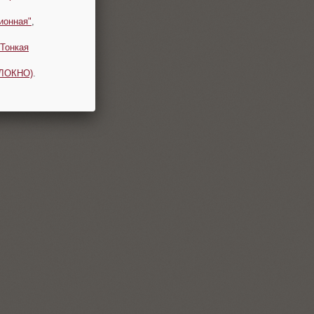
ионная"
,
Тонкая
ОЛОКНО)
.