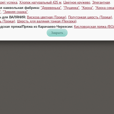
крет успеха
,
Хлопок натуральный 425 м
,
Цветное кружево
,
Элегантная
.
ая камвольная фабрика:
"Деревенька"
,
"Пушинка"
,
"Кроха"
,
"Кроха секц
"
,
"Зимняя сказка"
.
Ь для ВАЛЯНИЯ:
Вискоза цветная (Троицк)
,
Полутонкая шерсть (Троицк)
,
 (Троицк)
,
Шерсть для валяния тонкая (Пехорка)
.
одская пряжа/Пряжа из Карачаево-Черкесии:
Кисловодская пряжа (В
Закрыть