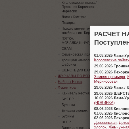
Кисловодская пряжа/
Пряжа из Карачаево-
Черкесии
Лама / Камтекс
Пехорка
Прядильно-ниточный
РАСЧЕТ Н
комбинат им. Кирова
ПЯТКА,
Поступлен
МОЧАЛКА,ШНУР,ПАЙЕТКИ
СЕАМ
Семеновская пряжа
03.08.2026 Лама-
Королевские пайетк
Троицкая камвольная
фабрика
29.06.2026 Троицк
ШЕРСТЬ для ВАЛЯНИЯ
29.06.2026 Пехорка
ЖУРНАЛЫ ПО ВЯЗАНИЮ
Зимняя премьера
,
Мериносовая
.
Наборы Ниток
29.06.2026 Лама / 
Фурнитура
29.06.2026 ШЕРСТ
Канитель жесткая
16.06.2026 Лама-
БИСЕР
(НОВИНКА)
.
Булавки
08.06.2026 Кислов
Булавки эконом.
03.06.2026 Кислов
Бусины
02.06.2026 Пехорка
ВЕЕР
Деревенская
,
Детск
хлопок
,
Жемчужна
Вилки для вязания