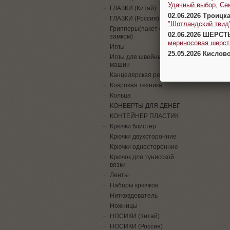
Удачный выбор
,
Се
ГЛАЗКИ (Китай)
02.06.2026 Троицк
ГЛАЗКИ (Россия)
"Шотландский твид
Грипперы(пакет с
02.06.2026 ШЕРСТ
замком)
мериносовая шерсть
Иглы
25.05.2026 Кислов
Иглы для швейных
машин
Канцелярская резинка
Ковровая техника
Кольца
КОНВЕРТЫ ДЛЯ ДЕНЕГ
КОНТЕЙНЕР ПЛАСТИК
Крючки блистер
Крючки двухсторонние
Крючки односторонние
Крючок для тунисской
вязки
Ленты
Наборы крючков
Нитковдеватель
Ножницы
НОСИКИ (Китай)
НОСИКИ (Россия)