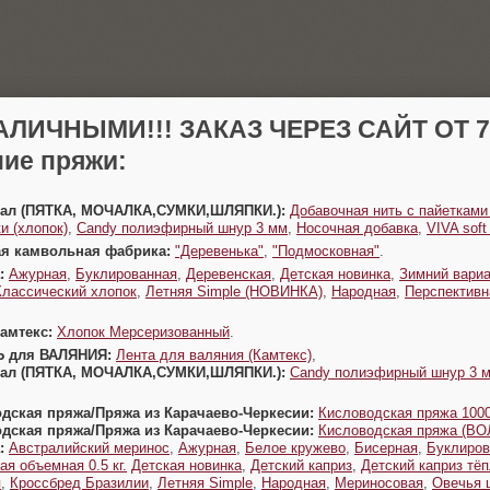
АЛИЧНЫМИ!!! ЗАКАЗ ЧЕРЕЗ САЙТ ОТ 70
ие пряжи:
Урал (ПЯТКА, МОЧАЛКА,СУМКИ,ШЛЯПКИ.):
Добавочная нить с пайетками
и (хлопок)
,
Candy полиэфирный шнур 3 мм
,
Носочная добавка
,
VIVA sof
ая камвольная фабрика:
"Деревенька"
,
"Подмосковная"
.
:
Ажурная
,
Буклированная
,
Деревенская
,
Детская новинка
,
Зимний вариа
Классический хлопок
,
Летняя Simple (НОВИНКА)
,
Народная
,
Перспективн
Камтекс:
Хлопок Мерсеризованный
.
Ь для ВАЛЯНИЯ:
Лента для валяния (Камтекс)
,
Урал (ПЯТКА, МОЧАЛКА,СУМКИ,ШЛЯПКИ.):
Candy полиэфирный шнур 3 
одская пряжа/Пряжа из Карачаево-Черкесии:
Кисловодская пряжа 1000
одская пряжа/Пряжа из Карачаево-Черкесии:
Кисловодская пряжа (В
:
Австралийский меринос
,
Ажурная
,
Белое кружево
,
Бисерная
,
Буклиров
ая объемная 0.5 кг.
Детская новинка
,
Детский каприз
,
Детский каприз тё
я
,
Кроссбред Бразилии
,
Летняя Simple
,
Народная
,
Мериносовая
,
Овечья 