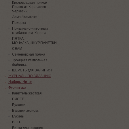
Кисловодская пряжа/
Пряжа из Карачаево-
Черкесии
Лама / Камтекс
Пехорка
Прядильно-ниточный
комбинат им. Кирова
ПЯТКА,
МОЧАЛКА,ШНУР,ПАЙЕТКИ
СЕАМ
Семеновская пряжа
Троицкая камвольная
фабрика
ШЕРСТЬ для ВАЛЯНИЯ
ЖУРНАЛЫ ПО ВЯЗАНИЮ
Наборы Ниток
Фурнитура
Канитель жесткая
БИСЕР
Булавки
Булавки эконом.
Бусины
ВЕЕР
Вилки для вязания