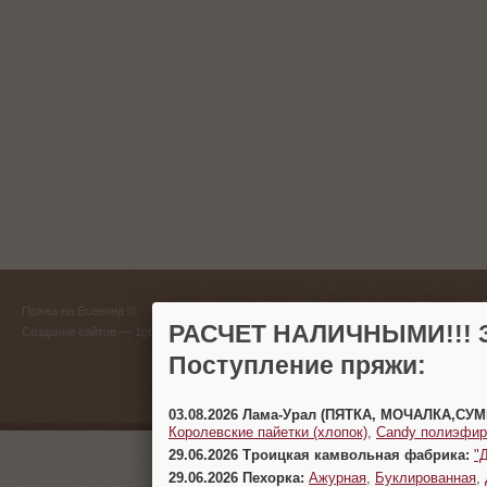
ГЛАВНЫЙ
Пряжа на Есенина ©
(383) 
РАСЧЕТ НАЛИЧНЫМИ!!! З
Создание сайтов
— 1gt.ru
Поступление пряжи:
г. Новосиб
03.08.2026 Лама-Урал (ПЯТКА, МОЧАЛКА,СУ
Королевские пайетки (хлопок)
,
Candy полиэфир
29.06.2026 Троицкая камвольная фабрика:
"
29.06.2026 Пехорка:
Ажурная
,
Буклированная
,