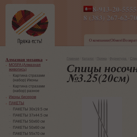
8-913-20-555
ПН-ПТ 8-17,СБ-ВС 9-1
8 (383) 267-6
О компании(Обмен\Возврат
Алмазная мозаика
Главная
/
Каталог
/
Пряжа
/
Фурнитура
/
Спи
Спицы носоч
MOSFA (Алмазная
живопись)
№3.25(20см)
Картина стразами
(набор) Иконы
Картина стразами
(набор) разное
Иконы бисером
ПАКЕТЫ
ПАКЕТЫ 30х19.5 см
ПАКЕТЫ 37х44.5 см
ПАКЕТЫ 50х60 см
ПАКЕТЫ 50х60 см
ПАКЕТЫ 55х70 см