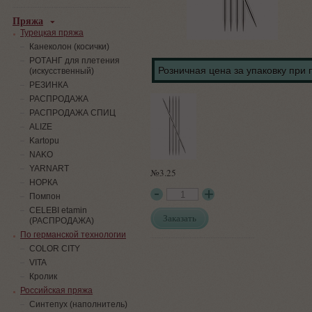
Пряжа
Турецкая пряжа
Канеколон (косички)
РОТАНГ для плетения
Розничная цена за упаковку при 
(искусственный)
PЕЗИНКА
РАСПРОДАЖА
РАСПРОДАЖА СПИЦ
ALIZE
Kartopu
NAKO
YARNART
№3.25
НОРКА
Помпон
СELEBI etamin
Заказать
(РАСПРОДАЖА)
По германской технологии
COLOR CITY
VITA
Кролик
Российская пряжа
Синтепух (наполнитель)