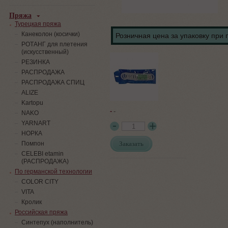
Пряжа
Турецкая пряжа
Канеколон (косички)
Розничная цена за упаковку при 
РОТАНГ для плетения
(искусственный)
PЕЗИНКА
РАСПРОДАЖА
РАСПРОДАЖА СПИЦ
ALIZE
Kartopu
-
-
NAKO
YARNART
НОРКА
Заказать
Помпон
СELEBI etamin
(РАСПРОДАЖА)
По германской технологии
COLOR CITY
VITA
Кролик
Российская пряжа
Синтепух (наполнитель)