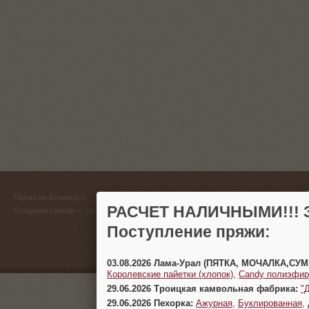
ГЛАВНЫЙ
Пряжа на Есенина ©
(383) 
РАСЧЕТ НАЛИЧНЫМИ!!! З
Создание сайтов
— 1gt.ru
Поступление пряжи:
г. Новосиб
03.08.2026 Лама-Урал (ПЯТКА, МОЧАЛКА,СУ
Королевские пайетки (хлопок)
,
Candy полиэфир
29.06.2026 Троицкая камвольная фабрика:
"
29.06.2026 Пехорка:
Ажурная
,
Буклированная
,