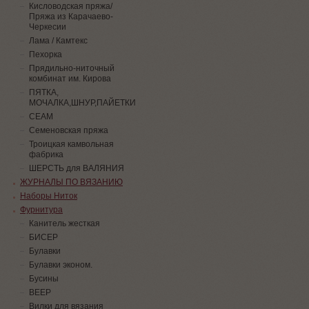
Кисловодская пряжа/
Пряжа из Карачаево-
Черкесии
Лама / Камтекс
Пехорка
Прядильно-ниточный
комбинат им. Кирова
ПЯТКА,
МОЧАЛКА,ШНУР,ПАЙЕТКИ
СЕАМ
Семеновская пряжа
Троицкая камвольная
фабрика
ШЕРСТЬ для ВАЛЯНИЯ
ЖУРНАЛЫ ПО ВЯЗАНИЮ
Наборы Ниток
Фурнитура
Канитель жесткая
БИСЕР
Булавки
Булавки эконом.
Бусины
ВЕЕР
Вилки для вязания