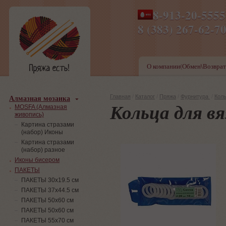
8-913-20-555
ПН-ПТ 8-17,СБ-ВС 9-1
8 (383) 267-6
О компании(Обмен\Возврат
Алмазная мозаика
Главная
/
Каталог
/
Пряжа
/
Фурнитура
/
Кол
Кольца для в
MOSFA (Алмазная
живопись)
Картина стразами
(набор) Иконы
Картина стразами
(набор) разное
Иконы бисером
ПАКЕТЫ
ПАКЕТЫ 30х19.5 см
ПАКЕТЫ 37х44.5 см
ПАКЕТЫ 50х60 см
ПАКЕТЫ 50х60 см
ПАКЕТЫ 55х70 см