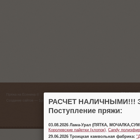
ГЛАВНЫЙ
Пряжа на Есенина ©
(383) 
РАСЧЕТ НАЛИЧНЫМИ!!! З
Создание сайтов
— 1gt.ru
Поступление пряжи:
г. Новосиб
03.08.2026 Лама-Урал (ПЯТКА, МОЧАЛКА,СУ
Королевские пайетки (хлопок)
,
Candy полиэфир
29.06.2026 Троицкая камвольная фабрика:
"