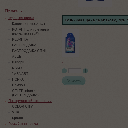
Пряжа
Турецкая пряжа
Розничная цена за упаковку при 
Канеколон (косички)
РОТАНГ для плетения
(искусственный)
PЕЗИНКА
РАСПРОДАЖА
РАСПРОДАЖА СПИЦ
ALIZE
-
-
Kartopu
NAKO
YARNART
НОРКА
Заказать
Помпон
СELEBI etamin
(РАСПРОДАЖА)
По германской технологии
COLOR CITY
VITA
Кролик
Российская пряжа