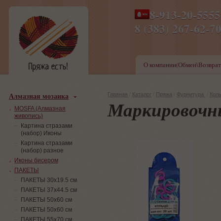
8-913-20-555
ПН-ПТ 8-17,СБ-ВС 9-1
8 (383) 267-6
О компании(Обмен\Возврат
Алмазная мозаика
Главная
/
Каталог
/
Пряжа
/
Фурнитура
/
Кол
Маркировочн
MOSFA (Алмазная
живопись)
Картина стразами
(набор) Иконы
Картина стразами
(набор) разное
Иконы бисером
ПАКЕТЫ
ПАКЕТЫ 30х19.5 см
ПАКЕТЫ 37х44.5 см
ПАКЕТЫ 50х60 см
ПАКЕТЫ 50х60 см
ПАКЕТЫ 55х70 см