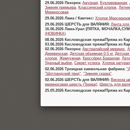
29.06.2026 Пехорка:
Ажурная
,
Буклированная
,
Зимняя премьера
,
Классический хлопок
,
Летня
Мериносовая
.
29.06.2026 Лама / Камтекс:
Хлопок Мерсеризо
29.06.2026 ШЕРСТЬ для ВАЛЯНИЯ:
Лента для
16.06.2026 Лама-Урал (ПЯТКА, МОЧАЛКА,СУ
(НОВИНКА)
.
08.06.2026 Кисловодская пряжа/Пряжа из Ка
03.06.2026 Кисловодская пряжа/Пряжа из Ка
02.06.2026 Пехорка:
Австралийский меринос
,
А
Деревенская
,
Детская объемная 0.5 кг.
Детская
хлопок
,
Жемчужная
,
Кроссбред Бразилии
,
Летн
Удачный выбор
,
Секрет успеха
,
Хлопок натура
02.06.2026 Троицкая камвольная фабрика:
"
"Шотландский твид"
,
"Зимняя сказка"
.
02.06.2026 ШЕРСТЬ для ВАЛЯНИЯ:
Вискоза цв
мериносовая шерсть (Троицк)
,
Шерсть для валя
25.05.2026 Кисловодская пряжа/Пряжа из Ка