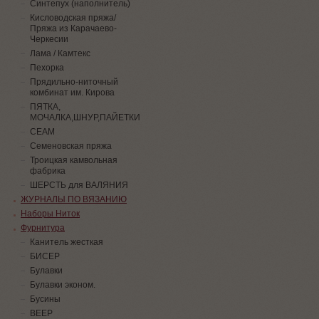
Синтепух (наполнитель)
Кисловодская пряжа/
Пряжа из Карачаево-
Черкесии
Лама / Камтекс
Пехорка
Прядильно-ниточный
комбинат им. Кирова
ПЯТКА,
МОЧАЛКА,ШНУР,ПАЙЕТКИ
СЕАМ
Семеновская пряжа
Троицкая камвольная
фабрика
ШЕРСТЬ для ВАЛЯНИЯ
ЖУРНАЛЫ ПО ВЯЗАНИЮ
Наборы Ниток
Фурнитура
Канитель жесткая
БИСЕР
Булавки
Булавки эконом.
Бусины
ВЕЕР