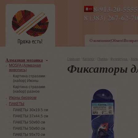
8-913-20-555
ПН-ПТ 8-17,СБ-ВС 9-1
8 (383) 267-6
О компании(Обмен\Возврат
Алмазная мозаика
Главная
/
Каталог
/
Пряжа
/
Фурнитура
/
Кол
Фиксаторы д
MOSFA (Алмазная
живопись)
Картина стразами
(набор) Иконы
Картина стразами
(набор) разное
Иконы бисером
ПАКЕТЫ
ПАКЕТЫ 30х19.5 см
ПАКЕТЫ 37х44.5 см
ПАКЕТЫ 50х60 см
ПАКЕТЫ 50х60 см
ПАКЕТЫ 55х70 см