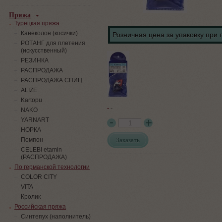
Пряжа
Турецкая пряжа
Канеколон (косички)
Розничная цена за упаковку при 
РОТАНГ для плетения
(искусственный)
PЕЗИНКА
РАСПРОДАЖА
РАСПРОДАЖА СПИЦ
ALIZE
Kartopu
-
-
NAKO
YARNART
НОРКА
Заказать
Помпон
СELEBI etamin
(РАСПРОДАЖА)
По германской технологии
COLOR CITY
VITA
Кролик
Российская пряжа
Синтепух (наполнитель)