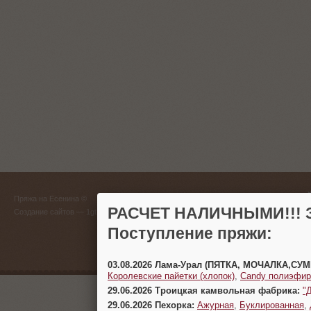
ГЛАВНЫЙ
Пряжа на Есенина ©
(383) 
РАСЧЕТ НАЛИЧНЫМИ!!! З
Создание сайтов
— 1gt.ru
Поступление пряжи:
г. Новосиб
03.08.2026 Лама-Урал (ПЯТКА, МОЧАЛКА,СУ
Королевские пайетки (хлопок)
,
Candy полиэфир
29.06.2026 Троицкая камвольная фабрика:
"
29.06.2026 Пехорка:
Ажурная
,
Буклированная
,