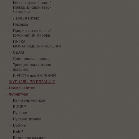
Кисловодская пряжа/
Пряжа из Карачаево-
Черкесии
Лама / Камтекс
Пехорка
Прядильно-ниточный
комбинат им. Кирова
ПЯТКА,
МОЧАЛКА,ШНУР,ПАЙЕТКИ
СЕАМ
Семеновская пряжа
Троицкая камвольная
фабрика
ШЕРСТЬ для ВАЛЯНИЯ
ЖУРНАЛЫ ПО ВЯЗАНИЮ
Наборы Ниток
Фурнитура
Канитель жесткая
БИСЕР
Булавки
Булавки эконом.
Бусины
ВЕЕР
Вилки для вязания