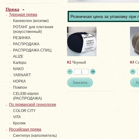
Пряжа
Турецкая пряжа
Розничная цена за упаковку при 
Канеколон (косички)
РОТАНГ для плетения
(искусственный)
PЕЗИНКА
РАСПРОДАЖА
РАСПРОДАЖА СПИЦ
ALIZE
02
03
Черный
Св
Kartopu
NAKO
YARNART
НОРКА
Заказать
З
Помпон
СELEBI etamin
(РАСПРОДАЖА)
По германской технологии
COLOR CITY
VITA
Кролик
Российская пряжа
Синтепух (наполнитель)