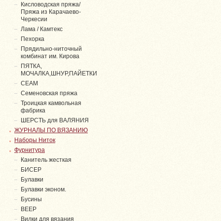
Кисловодская пряжа/
Пряжа из Карачаево-
Черкесии
Лама / Камтекс
Пехорка
Прядильно-ниточный
комбинат им. Кирова
ПЯТКА,
МОЧАЛКА,ШНУР,ПАЙЕТКИ
СЕАМ
Семеновская пряжа
Троицкая камвольная
фабрика
ШЕРСТЬ для ВАЛЯНИЯ
ЖУРНАЛЫ ПО ВЯЗАНИЮ
Наборы Ниток
Фурнитура
Канитель жесткая
БИСЕР
Булавки
Булавки эконом.
Бусины
ВЕЕР
Вилки для вязания