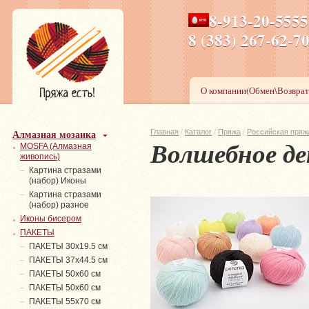
8-913-20-555
ПН-ПТ 8-17,СБ-ВС 9-1
8 (383) 267-6
О компании(Обмен\Возврат
Алмазная мозаика
Главная
/
Каталог
/
Пряжа
/
Российская пряж
Волшебное д
MOSFA (Алмазная
живопись)
Картина стразами
(набор) Иконы
Картина стразами
(набор) разное
Иконы бисером
ПАКЕТЫ
ПАКЕТЫ 30х19.5 см
ПАКЕТЫ 37х44.5 см
ПАКЕТЫ 50х60 см
ПАКЕТЫ 50х60 см
ПАКЕТЫ 55х70 см