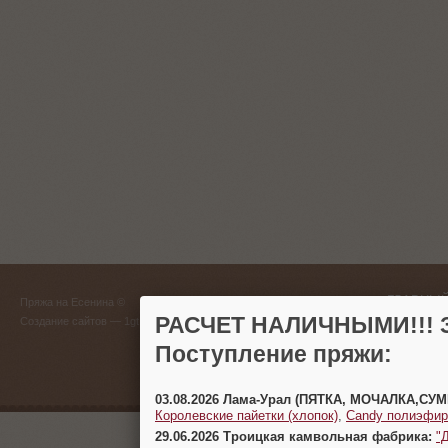
ГЛАВНЫЙ
Пряжа на Есенина ©
(383) 
РАСЧЕТ НАЛИЧНЫМИ!!! З
Создание сайтов
— 1gt.ru
Поступление пряжи:
г. Новосиб
03.08.2026 Лама-Урал (ПЯТКА, МОЧАЛКА,СУ
Королевские пайетки (хлопок)
,
Candy полиэфир
29.06.2026 Троицкая камвольная фабрика:
"