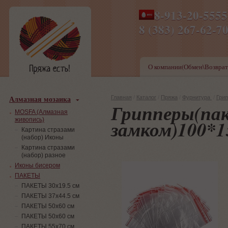
8-913-20-555
ПН-ПТ 8-17,СБ-ВС 9-1
8 (383) 267-6
О компании(Обмен\Возврат
Алмазная мозаика
Главная
/
Каталог
/
Пряжа
/
Фурнитура
/
Грип
Грипперы(пак
MOSFA (Алмазная
живопись)
замком)100*
Картина стразами
(набор) Иконы
Картина стразами
(набор) разное
Иконы бисером
ПАКЕТЫ
ПАКЕТЫ 30х19.5 см
ПАКЕТЫ 37х44.5 см
ПАКЕТЫ 50х60 см
ПАКЕТЫ 50х60 см
ПАКЕТЫ 55х70 см