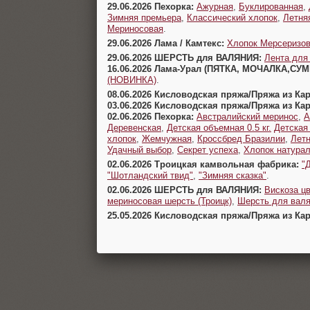
29.06.2026 Пехорка:
Ажурная
,
Буклированная
,
Зимняя премьера
,
Классический хлопок
,
Летня
Мериносовая
.
29.06.2026 Лама / Камтекс:
Хлопок Мерсеризо
29.06.2026 ШЕРСТЬ для ВАЛЯНИЯ:
Лента для
16.06.2026 Лама-Урал (ПЯТКА, МОЧАЛКА,СУ
(НОВИНКА)
.
08.06.2026 Кисловодская пряжа/Пряжа из Ка
03.06.2026 Кисловодская пряжа/Пряжа из Ка
02.06.2026 Пехорка:
Австралийский меринос
,
А
Деревенская
,
Детская объемная 0.5 кг.
Детская
хлопок
,
Жемчужная
,
Кроссбред Бразилии
,
Летн
Удачный выбор
,
Секрет успеха
,
Хлопок натура
02.06.2026 Троицкая камвольная фабрика:
"
"Шотландский твид"
,
"Зимняя сказка"
.
02.06.2026 ШЕРСТЬ для ВАЛЯНИЯ:
Вискоза цв
мериносовая шерсть (Троицк)
,
Шерсть для валя
25.05.2026 Кисловодская пряжа/Пряжа из Ка