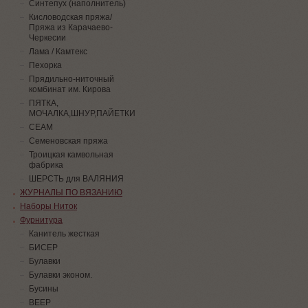
Синтепух (наполнитель)
Кисловодская пряжа/
Пряжа из Карачаево-
Черкесии
Лама / Камтекс
Пехорка
Прядильно-ниточный
комбинат им. Кирова
ПЯТКА,
МОЧАЛКА,ШНУР,ПАЙЕТКИ
СЕАМ
Семеновская пряжа
Троицкая камвольная
фабрика
ШЕРСТЬ для ВАЛЯНИЯ
ЖУРНАЛЫ ПО ВЯЗАНИЮ
Наборы Ниток
Фурнитура
Канитель жесткая
БИСЕР
Булавки
Булавки эконом.
Бусины
ВЕЕР