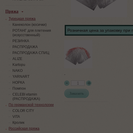
Пряжа
Турецкая пряжа
Канеколон (косички)
Розничная цена за упаковку при 
РОТАНГ для плетения
(искусственный)
PЕЗИНКА
РАСПРОДАЖА
РАСПРОДАЖА СПИЦ
ALIZE
Kartopu
NAKO
-
YARNART
НОРКА
Помпон
Заказать
СELEBI etamin
(РАСПРОДАЖА)
По германской технологии
COLOR CITY
VITA
Кролик
Российская пряжа