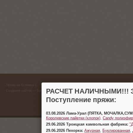
ГЛАВНЫЙ
Пряжа на Есенина ©
(383) 
РАСЧЕТ НАЛИЧНЫМИ!!! З
Создание сайтов
— 1gt.ru
Поступление пряжи:
г. Новосиб
03.08.2026 Лама-Урал (ПЯТКА, МОЧАЛКА,СУ
Королевские пайетки (хлопок)
,
Candy полиэфир
29.06.2026 Троицкая камвольная фабрика:
"
29.06.2026 Пехорка:
Ажурная
,
Буклированная
,