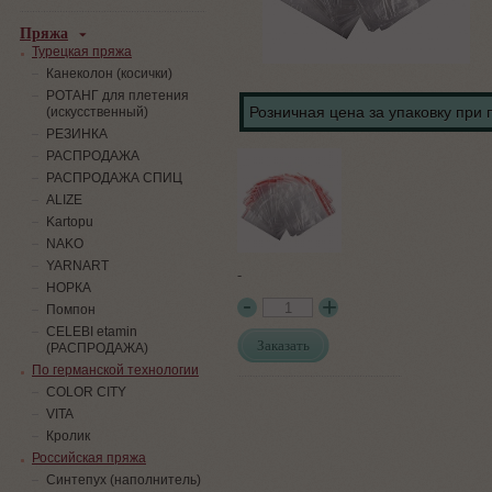
Пряжа
Турецкая пряжа
Канеколон (косички)
РОТАНГ для плетения
Розничная цена за упаковку при 
(искусственный)
PЕЗИНКА
РАСПРОДАЖА
РАСПРОДАЖА СПИЦ
ALIZE
Kartopu
NAKO
YARNART
-
НОРКА
Помпон
СELEBI etamin
Заказать
(РАСПРОДАЖА)
По германской технологии
COLOR CITY
VITA
Кролик
Российская пряжа
Синтепух (наполнитель)