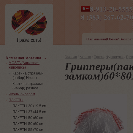
8-913-20-555
ПН-ПТ 8-17,СБ-ВС 9-1
8 (383) 267-6
О компании(Обмен\Возврат
Алмазная мозаика
Главная
/
Каталог
/
Пряжа
/
Фурнитура
/
Грип
Грипперы(пак
MOSFA (Алмазная
живопись)
замком)60*8
Картина стразами
(набор) Иконы
Картина стразами
(набор) разное
Иконы бисером
ПАКЕТЫ
ПАКЕТЫ 30х19.5 см
ПАКЕТЫ 37х44.5 см
ПАКЕТЫ 50х60 см
ПАКЕТЫ 50х60 см
ПАКЕТЫ 55х70 см