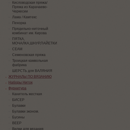
Кисловодская пряжа/
Пряжа из Карачаево-
Черкесии
Лама / Камтекс
Пехорка
Прядильно-ниточный
комбинат им. Кирова
ПЯТКА,
МОЧАЛКА,ШНУР,ПАЙЕТКИ
СЕАМ
Семеновская пряжа
Троицкая камвольная
фабрика
ШЕРСТЬ для ВАЛЯНИЯ
ЖУРНАЛЫ ПО ВЯЗАНИЮ
Наборы Ниток
Фурнитура
Канитель жесткая
БИСЕР
Булавки
Булавки эконом.
Бусины
ВЕЕР
Вилки для вязания