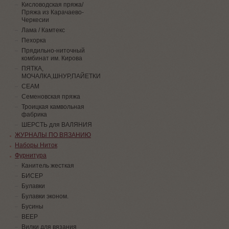
Кисловодская пряжа/
Пряжа из Карачаево-
Черкесии
Лама / Камтекс
Пехорка
Прядильно-ниточный
комбинат им. Кирова
ПЯТКА,
МОЧАЛКА,ШНУР,ПАЙЕТКИ
СЕАМ
Семеновская пряжа
Троицкая камвольная
фабрика
ШЕРСТЬ для ВАЛЯНИЯ
ЖУРНАЛЫ ПО ВЯЗАНИЮ
Наборы Ниток
Фурнитура
Канитель жесткая
БИСЕР
Булавки
Булавки эконом.
Бусины
ВЕЕР
Вилки для вязания