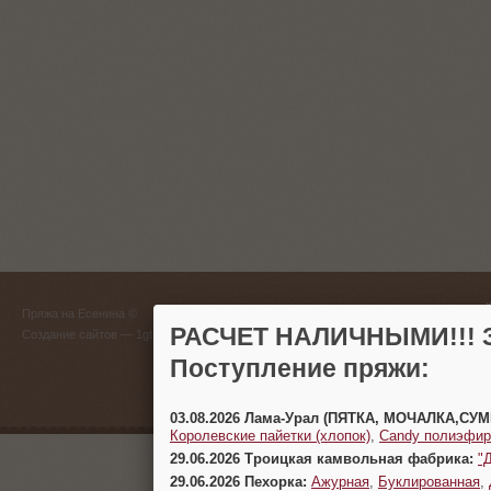
ГЛАВНЫЙ
Пряжа на Есенина ©
(383) 
РАСЧЕТ НАЛИЧНЫМИ!!! З
Создание сайтов
— 1gt.ru
Поступление пряжи:
г. Новосиб
03.08.2026 Лама-Урал (ПЯТКА, МОЧАЛКА,СУ
Королевские пайетки (хлопок)
,
Candy полиэфир
29.06.2026 Троицкая камвольная фабрика:
"
29.06.2026 Пехорка:
Ажурная
,
Буклированная
,