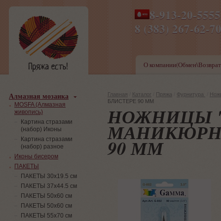
8-913-20-555
ПН-ПТ 8-17,СБ-ВС 9-1
8 (383) 267-6
О компании(Обмен\Возврат
Алмазная мозаика
Главная
/
Каталог
/
Пряжа
/
Фурнитура
/
Нож
БЛИСТЕРЕ 90 ММ
MOSFA (Алмазная
НОЖНИЦЫ "
живопись)
Картина стразами
МАНИКЮРНЫ
(набор) Иконы
90 ММ
Картина стразами
(набор) разное
Иконы бисером
ПАКЕТЫ
ПАКЕТЫ 30х19.5 см
ПАКЕТЫ 37х44.5 см
ПАКЕТЫ 50х60 см
ПАКЕТЫ 50х60 см
ПАКЕТЫ 55х70 см