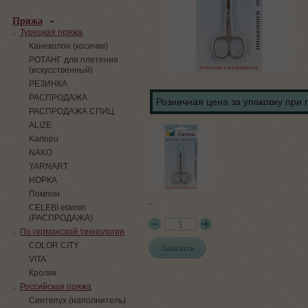
Пряжа
Турецкая пряжа
Канеколон (косички)
РОТАНГ для плетения
(искусственный)
PЕЗИНКА
РАСПРОДАЖА
Розничная цена за упаковку при 
РАСПРОДАЖА СПИЦ
ALIZE
Kartopu
NAKO
YARNART
НОРКА
Помпон
-
СELEBI etamin
(РАСПРОДАЖА)
По германской технологии
COLOR CITY
Заказать
VITA
Кролик
Российская пряжа
Синтепух (наполнитель)