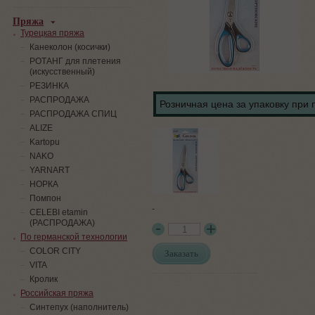
Пряжа
Турецкая пряжа
Канеколон (косички)
РОТАНГ для плетения
(искусственный)
PЕЗИНКА
РАСПРОДАЖА
Розничная цена за упаковку при 
РАСПРОДАЖА СПИЦ
ALIZE
Kartopu
NAKO
YARNART
НОРКА
Помпон
-
СELEBI etamin
(РАСПРОДАЖА)
По германской технологии
COLOR CITY
Заказать
VITA
Кролик
Российская пряжа
Синтепух (наполнитель)