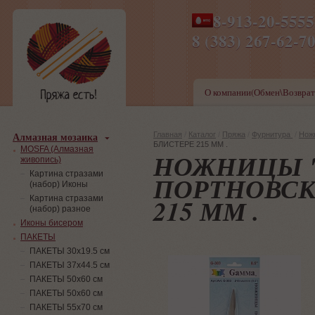
8-913-20-555
ПН-ПТ 8-17,СБ-ВС 9-1
8 (383) 267-6
О компании(Обмен\Возврат
Алмазная мозаика
Главная
/
Каталог
/
Пряжа
/
Фурнитура
/
Нож
БЛИСТЕРЕ 215 ММ .
MOSFA (Алмазная
НОЖНИЦЫ "
живопись)
Картина стразами
ПОРТНОВСК
(набор) Иконы
215 ММ .
Картина стразами
(набор) разное
Иконы бисером
ПАКЕТЫ
ПАКЕТЫ 30х19.5 см
ПАКЕТЫ 37х44.5 см
ПАКЕТЫ 50х60 см
ПАКЕТЫ 50х60 см
ПАКЕТЫ 55х70 см