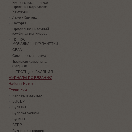
Кисловодская пряжа/
Пряжа из Карачаево-
Черкесии
Лама / Камтекс
Пехорка
Прядильно-ниточный
комбинат им. Кирова
ПЯТКА,
МОЧАЛКА,ШНУР,ПАЙЕТКИ
СЕАМ
Семеновская пряжа
Троицкая камвольная
фабрика
ШЕРСТЬ для ВАЛЯНИЯ
ЖУРНАЛЫ ПО ВЯЗАНИЮ
Наборы Ниток
Фурнитура
Канитель жесткая
БИСЕР
Булавки
Булавки эконом.
Бусины
ВЕЕР
Вилки для вязания