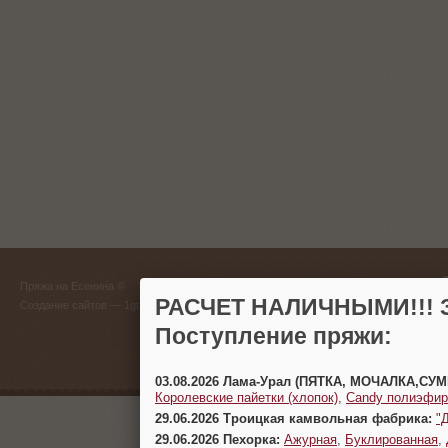
ГЛАВНЫЙ
Пряжа на Есенина ©
(383) 
РАСЧЕТ НАЛИЧНЫМИ!!! З
Создание сайтов
— 1gt.ru
Поступление пряжи:
г. Новосиб
03.08.2026 Лама-Урал (ПЯТКА, МОЧАЛКА,СУ
Королевские пайетки (хлопок)
,
Candy полиэфир
29.06.2026 Троицкая камвольная фабрика:
"
29.06.2026 Пехорка:
Ажурная
,
Буклированная
,