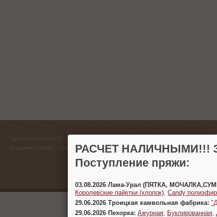
ГЛАВНЫЙ
Пряжа на Есенина ©
(383) 
РАСЧЕТ НАЛИЧНЫМИ!!! З
Создание сайтов
— 1gt.ru
Поступление пряжи:
г. Новосиб
03.08.2026 Лама-Урал (ПЯТКА, МОЧАЛКА,СУ
Королевские пайетки (хлопок)
,
Candy полиэфир
29.06.2026 Троицкая камвольная фабрика:
"
29.06.2026 Пехорка:
Ажурная
,
Буклированная
,