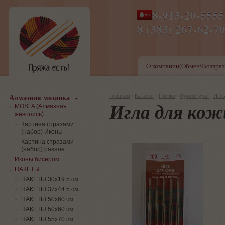
8-913-20-555
ПН-ПТ 8-17,СБ-ВС 9-1
8 (383) 267-6
О компании(Обмен\Возврат
Алмазная мозаика
Главная
/
Каталог
/
Пряжа
/
Фурнитура
/
Игл
Игла для ко
MOSFA (Алмазная
живопись)
Картина стразами
(набор) Иконы
Картина стразами
(набор) разное
Иконы бисером
ПАКЕТЫ
ПАКЕТЫ 30х19.5 см
ПАКЕТЫ 37х44.5 см
ПАКЕТЫ 50х60 см
ПАКЕТЫ 50х60 см
ПАКЕТЫ 55х70 см