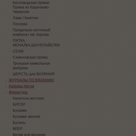
Кисловодская пряжа/
Пряжа из Карачаево-
Черкесии
Лама / Камтекс
Пехорка
Прядильно-ниточный
комбинат им. Кирова
ПЯТКА,
МОЧАЛКА,ШНУР,ПАЙЕТКИ
СЕАМ
Семеновская пряжа
Троицкая камвольная
фабрика
ШЕРСТЬ для ВАЛЯНИЯ
ЖУРНАЛЫ ПО ВЯЗАНИЮ
Наборы Ниток
Фурнитура
Канитель жесткая
БИСЕР
Булавки
Булавки эконом.
Бусины
ВЕЕР
Вилки для вязания