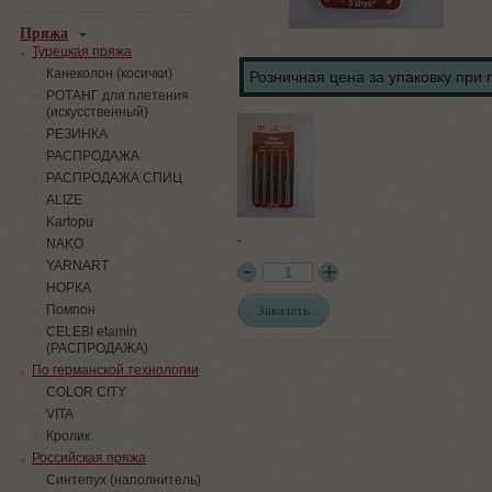
Пряжа
Турецкая пряжа
Канеколон (косички)
Розничная цена за упаковку при 
РОТАНГ для плетения
(искусственный)
PЕЗИНКА
РАСПРОДАЖА
РАСПРОДАЖА СПИЦ
ALIZE
Kartopu
-
NAKO
YARNART
НОРКА
Заказать
Помпон
СELEBI etamin
(РАСПРОДАЖА)
По германской технологии
COLOR CITY
VITA
Кролик
Российская пряжа
Синтепух (наполнитель)